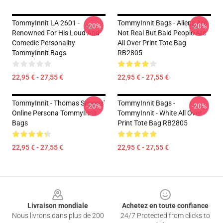
TommyInnit LA 2601 -
TommyInnit Bags - Aliens Are
-20%
-20%
Renowned For His Loud And
Not Real But Bald People Are
Comedic Personality
All Over Print Tote Bag
TommyInnit Bags
RB2805
22,95 € - 27,55 €
22,95 € - 27,55 €
TommyInnit - Thomas Simons'
TommyInnit Bags -
-20%
-20%
Online Persona TommyInnit
TommyInnit - White All Over
Bags
Print Tote Bag RB2805
22,95 € - 27,55 €
22,95 € - 27,55 €
Footer
Livraison mondiale
Achetez en toute confiance
Nous livrons dans plus de 200
24/7 Protected from clicks to