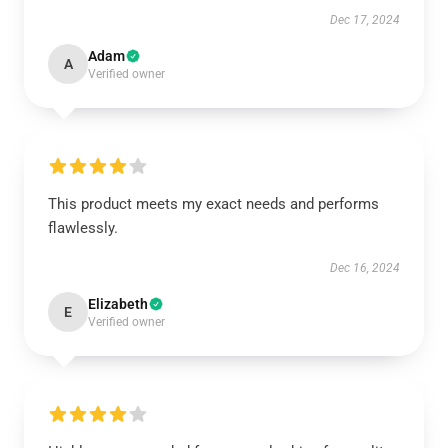
Dec 17, 2024
Adam
A
Verified owner
This product meets my exact needs and performs
flawlessly.
Dec 16, 2024
Elizabeth
E
Verified owner