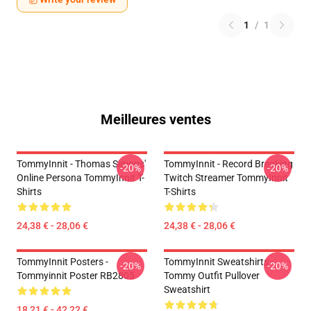
1
/
1
Meilleures ventes
TommyInnit - Thomas Simons'
TommyInnit - Record Breaking
-20%
-20%
Online Persona TommyInnit T-
Twitch Streamer TommyInnit
Shirts
T-Shirts
24,38 € - 28,06 €
24,38 € - 28,06 €
TommyInnit Posters -
TommyInnit Sweatshirts -
-20%
-20%
Tommyinnit Poster RB2805
Tommy Outfit Pullover
Sweatshirt
18,21 € - 42,22 €