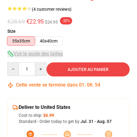
(4 customer reviews)
€28.69
€22.95
-20%
$24.95
Size
35x35cm
40x40cm
Voir le guide des tailles
Quantity
AJOUTER AU PANIER
Cette vente se termine dans
01
:
06
:
54
Deliver to United States
Cost to ship:
$6.99
Standard - Order today to get by
Jul. 31 - Aug. 07