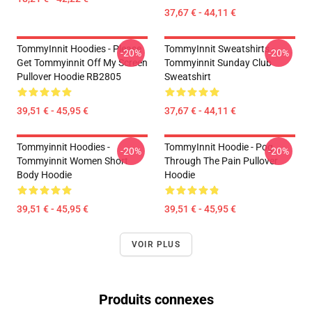
37,67 € - 44,11 €
TommyInnit Hoodies - Please
TommyInnit Sweatshirts -
-20%
-20%
Get Tommyinnit Off My Screen
Tommyinnit Sunday Club
Pullover Hoodie RB2805
Sweatshirt
39,51 € - 45,95 €
37,67 € - 44,11 €
Tommyinnit Hoodies -
TommyInnit Hoodie - Pog
-20%
-20%
Tommyinnit Women Short
Through The Pain Pullover
Body Hoodie
Hoodie
39,51 € - 45,95 €
39,51 € - 45,95 €
VOIR PLUS
Produits connexes