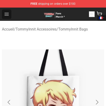
FREE
shipping on orders over $100
TommyInnit Store - Official TommyInnit Merchandise Sh
Open menu
Accueil
/
TommyInnit Accessoires
/
TommyInnit Bags