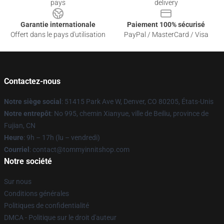
pays
delivery
Garantie internationale
Paiement 100% sécurisé
Offert dans le pays d'utilisation
PayPal / MasterCard / Visa
Contactez-nous
Notre siège social
: 51415 Park Ave W, Denver, CO 80205, États-Unis
Notre entrepôt
: No 995, chemin Xianyue, ville de Beiliu, province de
Fujian, CN
Heure
: 9h – 17h (lu – vendredi)
Courriel
: contact@tommyinnitshop.com
Notre société
Sur nous
Conditions générales
Politiques de confidentialité
DMCA - Politique sur le droit d'auteur