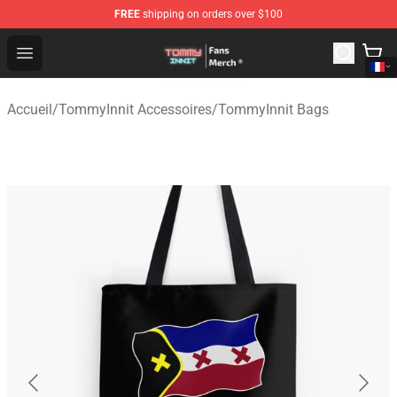
FREE
shipping on orders over $100
TommyInnit Store - Official TommyInnit Merchandise Sh
Open menu
Accueil
/
TommyInnit Accessoires
/
TommyInnit Bags