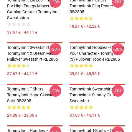
TommyInnit LA 2601 - Known
TommyInnit Posters -
-20%
-20%
For High Energy Minecraft
TommyInnit Flag Poster
Gaming Content TommyInnit
RB2805
Sweatshirts
18,21 € - 42,22 €
37,67 € - 44,11 €
TommyInnit Sweatshirts -
TommyInnit Hoodies - Choose
-20%
-20%
TommyInnit X Dream Merch
Your Character - Tommyinnit
Pullover Sweatshirt RB2805
(3) Pullover Hoodie RB2805
37,67 € - 44,11 €
39,51 € - 45,95 €
TommyInnit T-Shirts -
TommyInnit Sweatshirts -
-20%
-20%
Tommyinnit Hope Classic T-
Tommyinnit Sunday Club
Shirt RB2805
Sweatshirt
24,38 € - 28,06 €
37,67 € - 44,11 €
TommyInnit Hoodies –
TommyInnit T-Shirts – Dronies