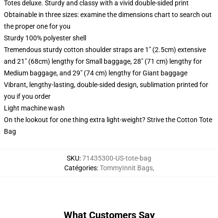
Totes deluxe. Sturdy and classy with a vivid double-sided print
Obtainable in three sizes: examine the dimensions chart to search out
the proper one for you
Sturdy 100% polyester shell
Tremendous sturdy cotton shoulder straps are 1" (2.5cm) extensive
and 21" (68cm) lengthy for Small baggage, 28" (71 cm) lengthy for
Medium baggage, and 29" (74 cm) lengthy for Giant baggage
Vibrant, lengthy-lasting, double-sided design, sublimation printed for
you if you order
Light machine wash
On the lookout for one thing extra light-weight? Strive the Cotton Tote
Bag
SKU
:
71435300-US-tote-bag
Catégories
:
TommyInnit Bags
,
What Customers Say