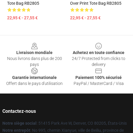
Tote Bag RB2805
Over Print Tote Bag RB2805
22,95 € - 27,55 €
22,95 € - 27,55 €
Footer
Livraison mondiale
Achetez en toute confiance
Nous livrons dans plus de 200
24/7 Protected from clicks to
pays
delivery
Garantie internationale
Paiement 100% sécurisé
Offert dans le pays d'utilisation
PayPal / MasterCard / Visa
Contactez-nous
Notre siège social
: 51415 Park Ave W, Denver, CO 80205, États-Unis
Notre entrepôt
: No 995, chemin Xianyue, ville de Beiliu, province de