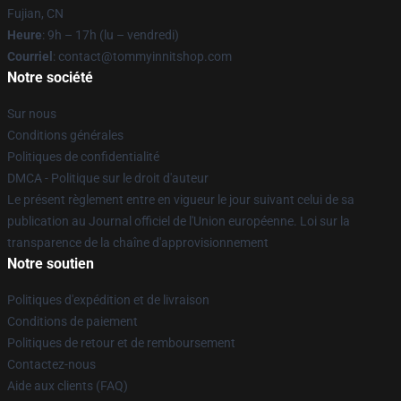
Fujian, CN
Heure
: 9h – 17h (lu – vendredi)
Courriel
: contact@tommyinnitshop.com
Notre société
Sur nous
Conditions générales
Politiques de confidentialité
DMCA - Politique sur le droit d'auteur
Le présent règlement entre en vigueur le jour suivant celui de sa
publication au Journal officiel de l'Union européenne. Loi sur la
transparence de la chaîne d'approvisionnement
Notre soutien
Politiques d'expédition et de livraison
Conditions de paiement
Politiques de retour et de remboursement
Contactez-nous
Aide aux clients (FAQ)