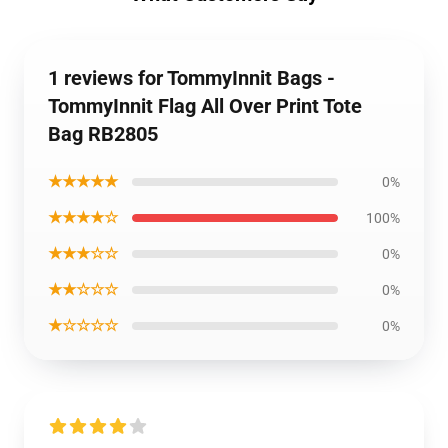
1 reviews for TommyInnit Bags -
TommyInnit Flag All Over Print Tote
Bag RB2805
★★★★★
0%
★★★★☆
100%
★★★☆☆
0%
★★☆☆☆
0%
★☆☆☆☆
0%