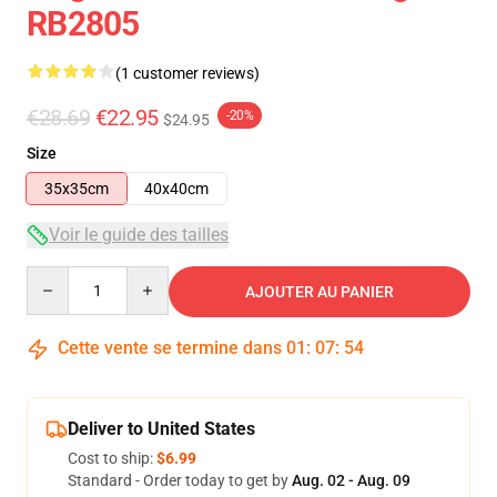
RB2805
(1 customer reviews)
€28.69
€22.95
-20%
$24.95
Size
35x35cm
40x40cm
Voir le guide des tailles
Quantity
AJOUTER AU PANIER
Cette vente se termine dans
01
:
07
:
53
Deliver to United States
Cost to ship:
$6.99
Standard - Order today to get by
Aug. 02 - Aug. 09