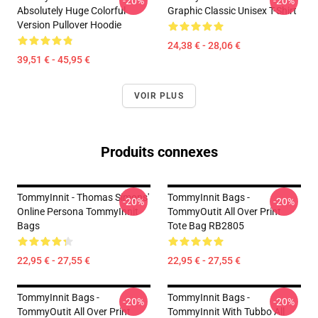
-20%
-20%
Absolutely Huge Colorful
Graphic Classic Unisex T-Shirt
Version Pullover Hoodie
24,38 € - 28,06 €
39,51 € - 45,95 €
VOIR PLUS
Produits connexes
TommyInnit - Thomas Simons'
TommyInnit Bags -
-20%
-20%
Online Persona TommyInnit
TommyOutit All Over Print
Bags
Tote Bag RB2805
22,95 € - 27,55 €
22,95 € - 27,55 €
TommyInnit Bags -
TommyInnit Bags -
-20%
-20%
TommyOutit All Over Print
TommyInnit With Tubbo All