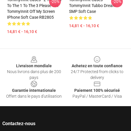
-20%
-20%
To The 1 To The 3 Please Get
TommyInnit Tubbo Dream
TommyInnit Off My Screen
SMP Soft Case
IPhone Soft Case RB2805
14,81 € - 16,10 €
14,81 € - 16,10 €
Footer
Livraison mondiale
Achetez en toute confiance
Nous livrons dans plus de 200
24/7 Protected from clicks to
pays
delivery
Garantie internationale
Paiement 100% sécurisé
Offert dans le pays d'utilisation
PayPal / MasterCard / Visa
Contactez-nous