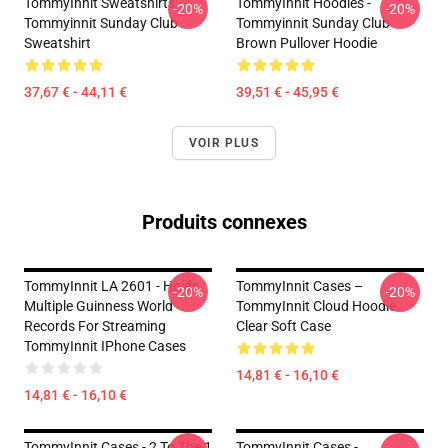
TommyInnit Sweatshirts -
TommyInnit Hoodies -
-20%
-20%
Tommyinnit Sunday Club
Tommyinnit Sunday Club
Sweatshirt
Brown Pullover Hoodie
37,67 € - 44,11 €
39,51 € - 45,95 €
VOIR PLUS
Produits connexes
TommyInnit LA 2601 - Holds
TommyInnit Cases –
-20%
-20%
Multiple Guinness World
TommyInnit Cloud Hoodie
Records For Streaming
Clear Soft Case
TommyInnit IPhone Cases
14,81 € - 16,10 €
14,81 € - 16,10 €
TommyInnit Cases - 2 To The 1
TommyInnit Cases -