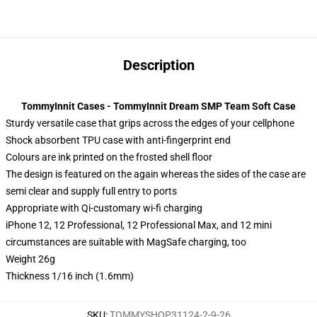
Description
TommyInnit Cases - TommyInnit Dream SMP Team Soft Case
Sturdy versatile case that grips across the edges of your cellphone
Shock absorbent TPU case with anti-fingerprint end
Colours are ink printed on the frosted shell floor
The design is featured on the again whereas the sides of the case are
semi clear and supply full entry to ports
Appropriate with Qi-customary wi-fi charging
iPhone 12, 12 Professional, 12 Professional Max, and 12 mini
circumstances are suitable with MagSafe charging, too
Weight 26g
Thickness 1/16 inch (1.6mm)
SKU
:
TOMMYSHOP31124-2-9-26