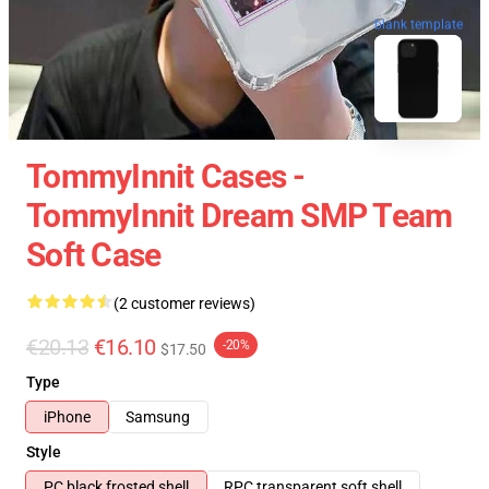
blank template
TommyInnit Cases -
TommyInnit Dream SMP Team
Soft Case
(2 customer reviews)
€20.13
€16.10
-20%
$17.50
Type
iPhone
Samsung
Style
PC black frosted shell
RPC transparent soft shell