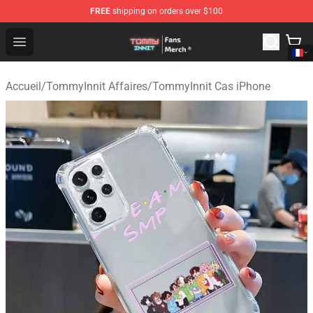
FREE
shipping on orders over $100
TommyInnit Store - Official TommyInnit Merchandise Sh
Open menu
Accueil
/
TommyInnit Affaires
/
TommyInnit Cas iPhone