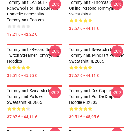
TommyInnit LA 2601 -
TommyInnit - Thomas Simons'
-20%
-20%
Renowned For His Loud And
Online Persona TommyInnit
Comedic Personality
Sweatshirts
TommyInnit Posters
37,67 € - 44,11 €
18,21 € - 42,22 €
TommyInnit - Record Breaking
TommyInnit Sweatshirts -
-20%
-20%
Twitch Streamer TommyInnit
Tommyinnit, Minicraft Pullover
Hoodies
Sweatshirt RB2805
39,51 € - 45,95 €
37,67 € - 44,11 €
TommyInnit Sweatshirts -
TommyInnit Des Capuches...
-20%
-20%
Tommyinnit Pullover
TommyInnit Pull De Drapeau
Sweatshirt RB2805
Hoodie RB2805
37,67 € - 44,11 €
39,51 € - 45,95 €