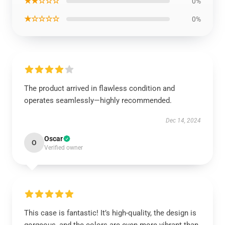
★★☆☆☆
0%
★☆☆☆☆
0%
The product arrived in flawless condition and
operates seamlessly—highly recommended.
Dec 14, 2024
Oscar
O
Verified owner
This case is fantastic! It’s high-quality, the design is