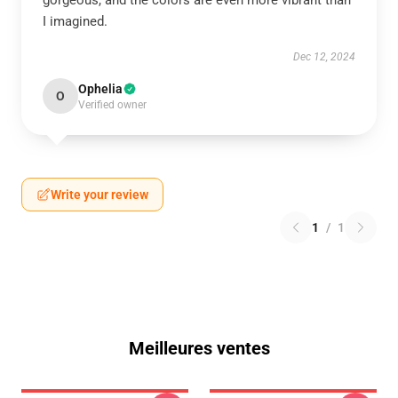
gorgeous, and the colors are even more vibrant than
I imagined.
Dec 12, 2024
Ophelia
O
Verified owner
Write your review
1
/
1
Meilleures ventes