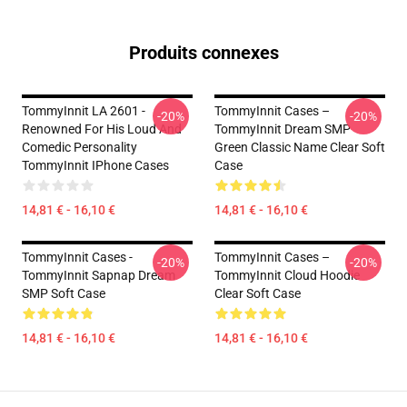
Produits connexes
TommyInnit LA 2601 -
TommyInnit Cases –
-20%
-20%
Renowned For His Loud And
TommyInnit Dream SMP
Comedic Personality
Green Classic Name Clear Soft
TommyInnit IPhone Cases
Case
14,81 € - 16,10 €
14,81 € - 16,10 €
TommyInnit Cases -
TommyInnit Cases –
-20%
-20%
TommyInnit Sapnap Dream
TommyInnit Cloud Hoodie
SMP Soft Case
Clear Soft Case
14,81 € - 16,10 €
14,81 € - 16,10 €
Footer