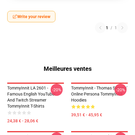
Write your review
1
/
1
Meilleures ventes
TommyInnit LA 2601 -
TommyInnit - Thomas Simons'
-20%
-20%
Famous English YouTuber
Online Persona TommyInnit
And Twitch Streamer
Hoodies
TommyInnit T-Shirts
39,51 € - 45,95 €
24,38 € - 28,06 €