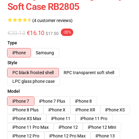
Soft Case RB2805
(4 customer reviews)
€20.13
€16.10
-20%
$17.50
Type
iPhone
Samsung
Style
PC black frosted shell
RPC transparent soft shell
LPC glass phone case
Model
iPhone 7
iPhone 7 Plus
iPhone 8
iPhone 8 Plus
iPhone X
iPhone XR
iPhone XS
iPhone XS Max
iPhone 11
iPhone 11 Pro
iPhone 11 Pro Max
iPhone 12
iPhone 12 Mini
iPhone 12 Pro
iPhone 12 Pro Max
iPhone 13