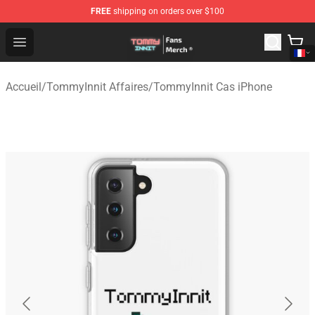
FREE
shipping on orders over $100
TommyInnit Store - Official TommyInnit Merchandise Sh
Open menu
Accueil
/
TommyInnit Affaires
/
TommyInnit Cas iPhone