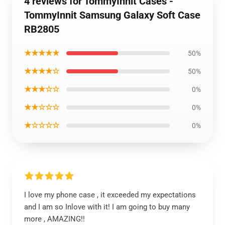
4 reviews for TommyInnit Cases -
TommyInnit Samsung Galaxy Soft Case
RB2805
★★★★★
50%
★★★★☆
50%
★★★☆☆
0%
★★☆☆☆
0%
★☆☆☆☆
0%
I love my phone case , it exceeded my expectations
and I am so Inlove with it! I am going to buy many
more , AMAZING!!