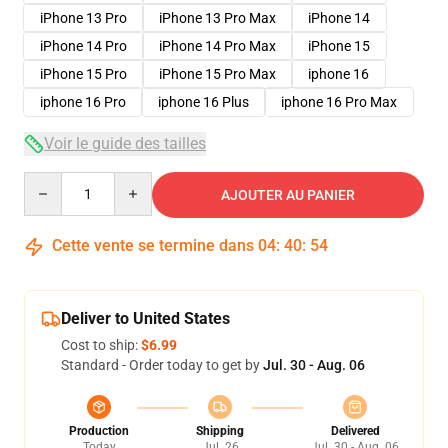
iPhone 13 Pro
iPhone 13 Pro Max
iPhone 14
iPhone 14 Pro
iPhone 14 Pro Max
iPhone 15
iPhone 15 Pro
iPhone 15 Pro Max
iphone 16
iphone 16 Pro
iphone 16 Plus
iphone 16 Pro Max
Voir le guide des tailles
Quantity
AJOUTER AU PANIER
Cette vente se termine dans
04
:
40
:
54
Deliver to United States
Cost to ship:
$6.99
Standard - Order today to get by
Jul. 30 - Aug. 06
Production
Shipping
Delivered
Today
Jul. 26
Jul. 30 - Aug. 06