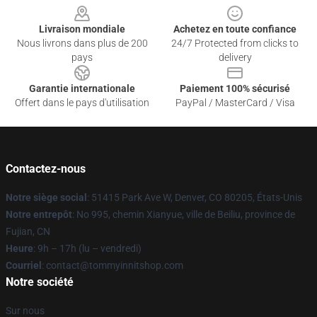
Livraison mondiale
Achetez en toute confiance
Nous livrons dans plus de 200
24/7 Protected from clicks to
pays
delivery
Garantie internationale
Paiement 100% sécurisé
Offert dans le pays d'utilisation
PayPal / MasterCard / Visa
Contactez-nous
Notre siège social
: 51415 Park Ave W, Denver, CO 80205, États-Unis
Notre entrepôt
: No 995, chemin Xianyue, ville de Beiliu, province de
Fujian, CN
Heure
: 9h – 17h (lu – vendredi)
Courriel
: contact@tommyinnitshop.com
Notre société
Sur nous