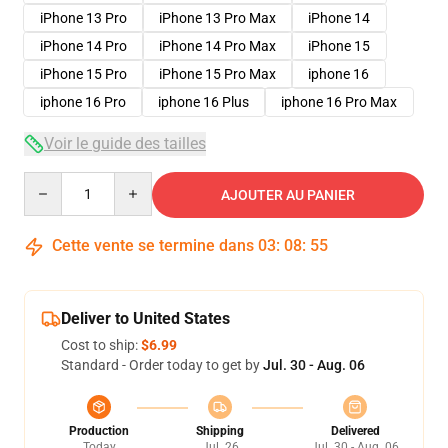
iPhone 13 Pro
iPhone 13 Pro Max
iPhone 14
iPhone 14 Pro
iPhone 14 Pro Max
iPhone 15
iPhone 15 Pro
iPhone 15 Pro Max
iphone 16
iphone 16 Pro
iphone 16 Plus
iphone 16 Pro Max
Voir le guide des tailles
Quantity
AJOUTER AU PANIER
Cette vente se termine dans
03
:
08
:
54
Deliver to United States
Cost to ship:
$6.99
Standard - Order today to get by
Jul. 30 - Aug. 06
Production
Shipping
Delivered
Today
Jul. 26
Jul. 30 - Aug. 06