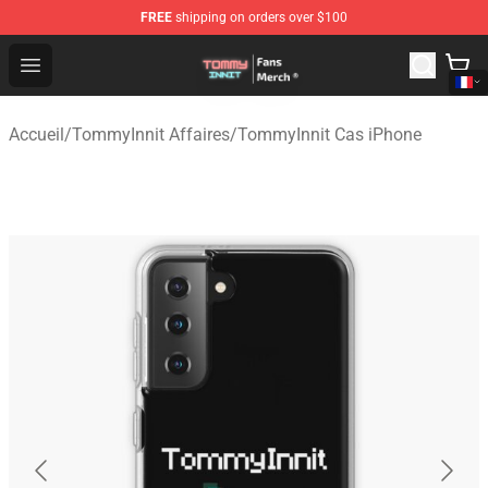
FREE
shipping on orders over $100
TommyInnit Store - Official TommyInnit Merchandise Sh
Open menu
Accueil
/
TommyInnit Affaires
/
TommyInnit Cas iPhone