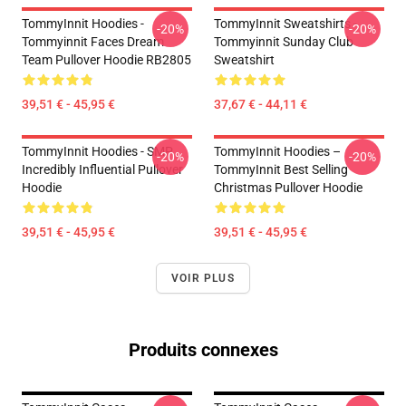
TommyInnit Hoodies -
TommyInnit Sweatshirts -
-20%
-20%
Tommyinnit Faces Dream
Tommyinnit Sunday Club
Team Pullover Hoodie RB2805
Sweatshirt
39,51 € - 45,95 €
37,67 € - 44,11 €
TommyInnit Hoodies - SMP
TommyInnit Hoodies –
-20%
-20%
Incredibly Influential Pullover
TommyInnit Best Selling
Hoodie
Christmas Pullover Hoodie
39,51 € - 45,95 €
39,51 € - 45,95 €
VOIR PLUS
Produits connexes