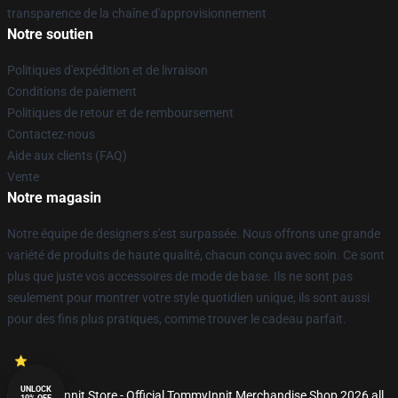
transparence de la chaîne d'approvisionnement
Notre soutien
Politiques d'expédition et de livraison
Conditions de paiement
Politiques de retour et de remboursement
Contactez-nous
Aide aux clients (FAQ)
Vente
Notre magasin
Notre équipe de designers s'est surpassée. Nous offrons une grande
variété de produits de haute qualité, chacun conçu avec soin. Ce sont
plus que juste vos accessoires de mode de base. Ils ne sont pas
seulement pour montrer votre style quotidien unique, ils sont aussi
pour des fins plus pratiques, comme trouver le cadeau parfait.
UNLOCK
© TommyInnit Store - Official TommyInnit Merchandise Shop 2026 all
10% OFF