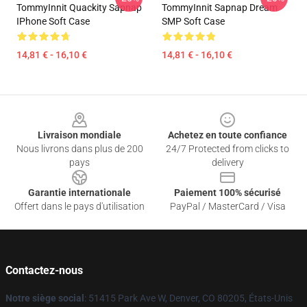
TommyInnit Quackity Sapnap
TommyInnit Sapnap Dream
IPhone Soft Case
SMP Soft Case
14,81 € - 16,10 €
14,81 € - 16,10 €
Footer
Livraison mondiale
Achetez en toute confiance
Nous livrons dans plus de 200
24/7 Protected from clicks to
pays
delivery
Garantie internationale
Paiement 100% sécurisé
Offert dans le pays d'utilisation
PayPal / MasterCard / Visa
Contactez-nous
Notre siège social
: 51415 Park Ave W, Denver, CO 80205, États-Unis