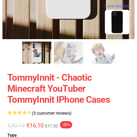
blank template
TommyInnit - Chaotic
Minecraft YouTuber
TommyInnit IPhone Cases
(5 customer reviews)
€20.13
€16.10
-20%
$17.50
Type