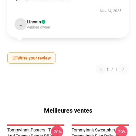
Nov 14, 2025
Lincoln
L
Verified owner
Write your review
1
/
1
Meilleures ventes
TommyInnit Posters - Tubbo
TommyInnit Sweatshirts -
-20%
-20%