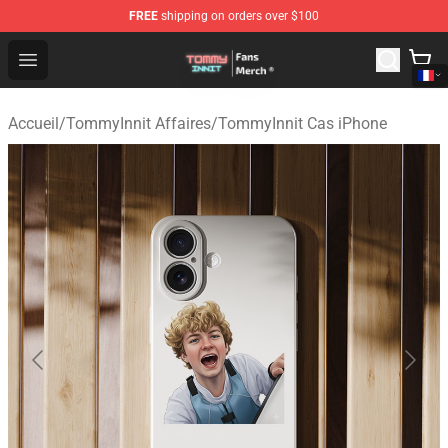
FREE
shipping on orders over $100
TommyInnit Store - Official TommyInnit Merchandise Sh
Open menu
Accueil
/
TommyInnit Affaires
/
TommyInnit Cas iPhone