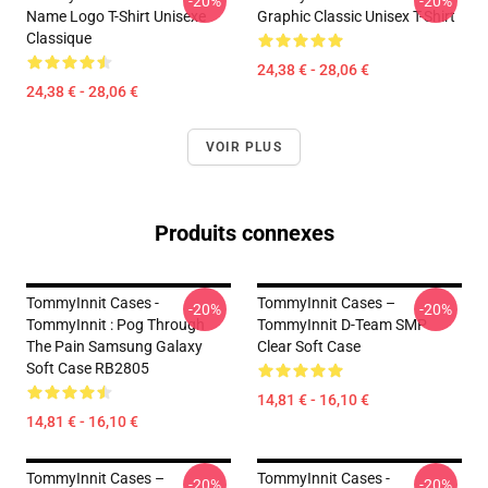
-20%
-20%
Name Logo T-Shirt Unisexe
Graphic Classic Unisex T-Shirt
Classique
24,38 € - 28,06 €
24,38 € - 28,06 €
VOIR PLUS
Produits connexes
TommyInnit Cases -
TommyInnit Cases –
-20%
-20%
TommyInnit : Pog Through
TommyInnit D-Team SMP
The Pain Samsung Galaxy
Clear Soft Case
Soft Case RB2805
14,81 € - 16,10 €
14,81 € - 16,10 €
TommyInnit Cases –
TommyInnit Cases -
-20%
-20%