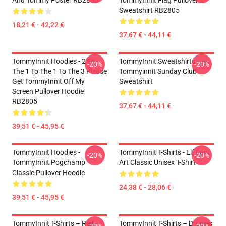
And Tommy Poster RB2805
TommyInnit Flag Pullover
Sweatshirt RB2805
18,21 € - 42,22 €
37,67 € - 44,11 €
TommyInnit Hoodies - 2 To
TommyInnit Sweatshirts -
-20%
-20%
The 1 To The 1 To The 3 Please
Tommyinnit Sunday Club
Get TommyInnit Off My
Sweatshirt
Screen Pullover Hoodie
RB2805
37,67 € - 44,11 €
39,51 € - 45,95 €
TommyInnit Hoodies -
TommyInnit T-Shirts - Elf Fan
-20%
-20%
TommyInnit Pogchamp
Art Classic Unisex T-Shirt
Classic Pullover Hoodie
24,38 € - 28,06 €
39,51 € - 45,95 €
TommyInnit T-Shirts – Red
TommyInnit T-Shirts – Dronies