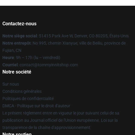
Contactez-nous
Notre siège social
: 51415 Park Ave W, Denver, CO 80205, États-Unis
Notre entrepôt
: No 995, chemin Xianyue, ville de Beiliu, province de
Fujian, CN
Heure
: 9h – 17h (lu – vendredi)
Courriel
: contact@tommyinnitshop.com
Notre société
Sur nous
Conditions générales
Politiques de confidentialité
DMCA - Politique sur le droit d'auteur
Le présent règlement entre en vigueur le jour suivant celui de sa
publication au Journal officiel de l'Union européenne. Loi sur la
transparence de la chaîne d'approvisionnement
Notre soutien