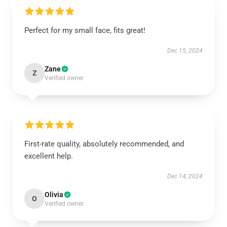
Perfect for my small face, fits great!
Dec 15, 2024
Zane
Z
Verified owner
First-rate quality, absolutely recommended, and
excellent help.
Dec 14, 2024
Olivia
O
Verified owner