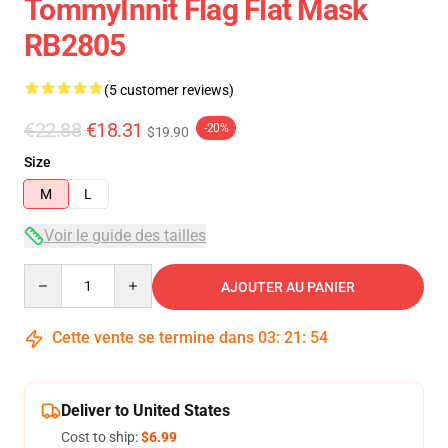
TommyInnit Flag Flat Mask
RB2805
(5 customer reviews)
€22.88
€18.31
-20%
$19.90
Size
M
L
Voir le guide des tailles
Quantity
AJOUTER AU PANIER
Cette vente se termine dans
03
:
21
:
54
Deliver to United States
Cost to ship:
$6.99