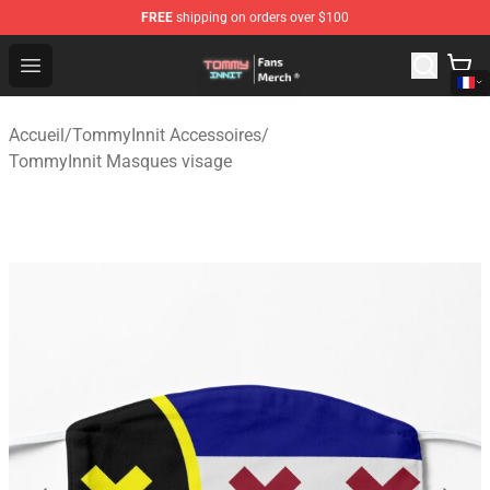
FREE
shipping on orders over $100
TommyInnit Store - Official TommyInnit Merchandise Sh
Open menu
Accueil
/
TommyInnit Accessoires
/
TommyInnit Masques visage