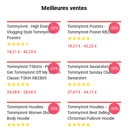
Meilleures ventes
TommyInnit - High Energy
TommyInnit Posters -
-20%
-20%
Vlogging Style TommyInnit
TommyInnit Poster RB2805
Posters
18,21 € - 42,22 €
18,21 € - 42,22 €
TommyInnit T-Shirts - Please
TommyInnit Sweatshirts -
-20%
-20%
Get Tommyinnit Off My Screen
Tommyinnit Sunday Club
Classic T-Shirt RB2805
Sweatshirt
24,38 € - 28,06 €
37,67 € - 44,11 €
Tommyinnit Hoodies -
TommyInnit Hoodies –
-20%
-20%
Tommyinnit Women Short
TommyInnit Best Selling
Body Hoodie
Christmas Pullover Hoodie