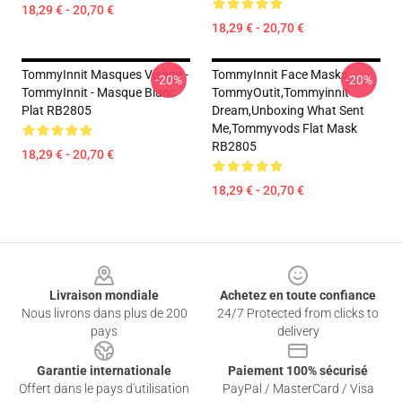
18,29 € - 20,70 €
18,29 € - 20,70 €
TommyInnit Masques Visage -
TommyInnit Face Masks -
-20%
-20%
TommyInnit - Masque Blanc
TommyOutit,Tommyinnit
Plat RB2805
Dream,Unboxing What Sent
Me,tommyvods Flat Mask
RB2805
18,29 € - 20,70 €
18,29 € - 20,70 €
Footer
Livraison mondiale
Achetez en toute confiance
Nous livrons dans plus de 200
24/7 Protected from clicks to
pays
delivery
Garantie internationale
Paiement 100% sécurisé
Offert dans le pays d'utilisation
PayPal / MasterCard / Visa