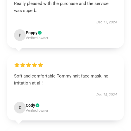
Really pleased with the purchase and the service
was superb.
Dec 17, 2024
Poppy
P
Verified owner
Soft and comfortable TommyInnit face mask, no
irritation at all!
Dec 15, 2024
Cody
C
Verified owner