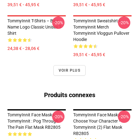
39,51 € - 45,95 €
39,51 € - 45,95 €
TommyInnit T-Shirts – Blue
TommyInnit Sweatshirts -
-20%
-20%
Name Logo Classic Unisex T-
Tommyinnit Merch
Shirt
Tommyinnit Vloggun Pullover
Hoodie
24,38 € - 28,06 €
39,51 € - 45,95 €
VOIR PLUS
Produits connexes
TommyInnit Face Masks -
TommyInnit Face Masks -
-20%
-20%
TommyInnit : Pog Through
Choose Your Character -
The Pain Flat Mask RB2805
Tommyinnit (2) Flat Mask
RB2805