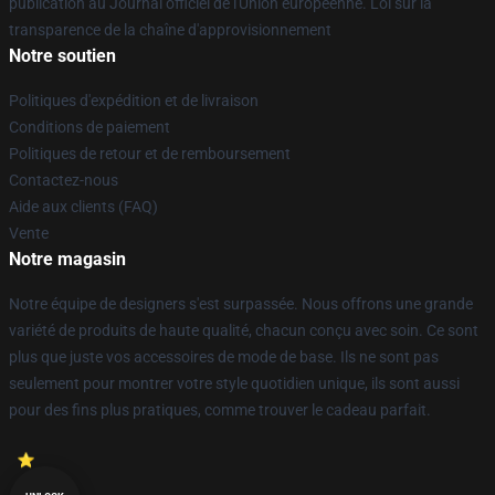
publication au Journal officiel de l'Union européenne. Loi sur la
transparence de la chaîne d'approvisionnement
Notre soutien
Politiques d'expédition et de livraison
Conditions de paiement
Politiques de retour et de remboursement
Contactez-nous
Aide aux clients (FAQ)
Vente
Notre magasin
Notre équipe de designers s'est surpassée. Nous offrons une grande
variété de produits de haute qualité, chacun conçu avec soin. Ce sont
plus que juste vos accessoires de mode de base. Ils ne sont pas
seulement pour montrer votre style quotidien unique, ils sont aussi
pour des fins plus pratiques, comme trouver le cadeau parfait.