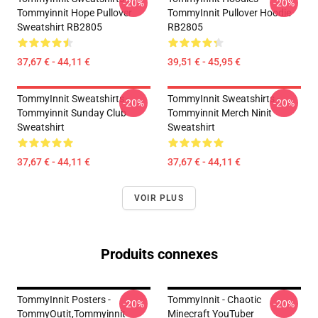
-20%
-20%
Tommyinnit Hope Pullover
TommyInnit Pullover Hoodie
Sweatshirt RB2805
RB2805
37,67 € - 44,11 €
39,51 € - 45,95 €
TommyInnit Sweatshirts -
TommyInnit Sweatshirts -
-20%
-20%
Tommyinnit Sunday Club
Tommyinnit Merch Ninit
Sweatshirt
Sweatshirt
37,67 € - 44,11 €
37,67 € - 44,11 €
VOIR PLUS
Produits connexes
TommyInnit Posters -
TommyInnit - Chaotic
-20%
-20%
TommyOutit,Tommyinnit
Minecraft YouTuber