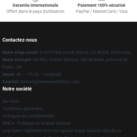
Garantie internationale
Paiement 100% sécurisé
Offert dans le pays d'utilisation
PayPal / MasterCard / Visa
Contactez-nous
Notre siège social
: 51415 Park Ave W, Denver, CO 80205, États-Unis
Notre entrepôt
: No 995, chemin Xianyue, ville de Beiliu, province de
Fujian, CN
Heure
: 9h – 17h (lu – vendredi)
Courriel
: contact@tommyinnitshop.com
Notre société
Sur nous
Conditions générales
Politiques de confidentialité
DMCA - Politique sur le droit d'auteur
Le présent règlement entre en vigueur le jour suivant celui de sa