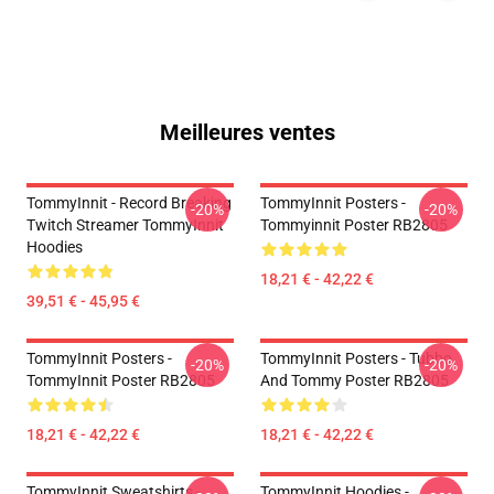
Meilleures ventes
TommyInnit - Record Breaking
TommyInnit Posters -
-20%
-20%
Twitch Streamer TommyInnit
Tommyinnit Poster RB2805
Hoodies
18,21 € - 42,22 €
39,51 € - 45,95 €
TommyInnit Posters -
TommyInnit Posters - Tubbo
-20%
-20%
TommyInnit Poster RB2805
And Tommy Poster RB2805
18,21 € - 42,22 €
18,21 € - 42,22 €
TommyInnit Sweatshirts -
TommyInnit Hoodies -