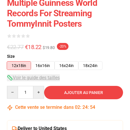
Multiple Guinness World
Records For Streaming
TommyInnit Posters
€22.77
€18.22
-20%
$19.80
Size
12x18in
16x16in
16x24in
18x24in
Voir le guide des tailles
Quantity
AJOUTER AU PANIER
Cette vente se termine dans
02
:
24
:
54
Deliver to United States