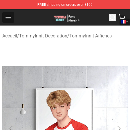
FREE
shipping on orders over $100
TommyInnit Store - Official TommyInnit Merchandise Sh
Open menu
Accueil
/
TommyInnit Decoration
/
TommyInnit Affiches