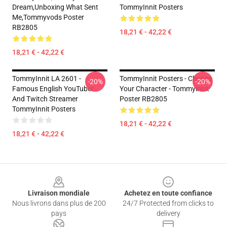
Dream,Unboxing What Sent
TommyInnit Posters
Me,tommyvods Poster
RB2805
18,21 € - 42,22 €
18,21 € - 42,22 €
TommyInnit LA 2601 -
TommyInnit Posters - Choose
-20%
-20%
Famous English YouTuber
Your Character - Tommyinnit
And Twitch Streamer
Poster RB2805
TommyInnit Posters
18,21 € - 42,22 €
18,21 € - 42,22 €
Footer
Livraison mondiale
Achetez en toute confiance
Nous livrons dans plus de 200
24/7 Protected from clicks to
pays
delivery