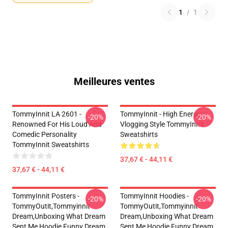
1
/
1
Meilleures ventes
TommyInnit LA 2601 -
TommyInnit - High Energy
-20%
-20%
Renowned For His Loud And
Vlogging Style TommyInnit
Comedic Personality
Sweatshirts
TommyInnit Sweatshirts
37,67 € - 44,11 €
37,67 € - 44,11 €
TommyInnit Posters -
TommyInnit Hoodies -
-20%
-20%
TommyOutit,Tommyinnit
TommyOutit,Tommyinnit
Dream,Unboxing What Dream
Dream,Unboxing What Dream
Sent Me Hoodie,funny Dream
Sent Me Hoodie,funny Dream