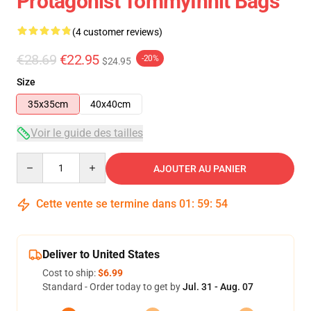
Protagonist TommyInnit Bags
(4 customer reviews)
€28.69
€22.95
-20%
$24.95
Size
35x35cm
40x40cm
Voir le guide des tailles
Quantity
AJOUTER AU PANIER
Cette vente se termine dans
01
:
59
:
54
Deliver to United States
Cost to ship:
$6.99
Standard - Order today to get by
Jul. 31 - Aug. 07