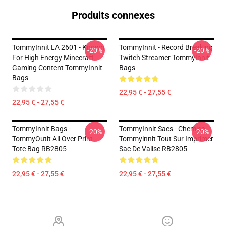
Produits connexes
TommyInnit LA 2601 - Known
TommyInnit - Record Breaking
-20%
-20%
For High Energy Minecraft
Twitch Streamer TommyInnit
Gaming Content TommyInnit
Bags
Bags
22,95 € - 27,55 €
22,95 € - 27,55 €
TommyInnit Bags -
TommyInnit Sacs - Chemise
-20%
-20%
TommyOutit All Over Print
Tommyinnit Tout Sur Imprimer
Tote Bag RB2805
Sac De Valise RB2805
22,95 € - 27,55 €
22,95 € - 27,55 €
Footer