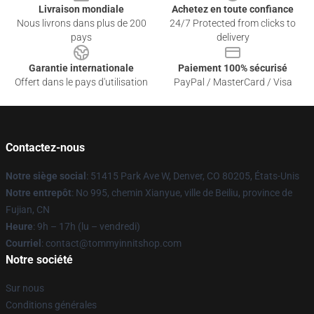
Livraison mondiale
Achetez en toute confiance
Nous livrons dans plus de 200
24/7 Protected from clicks to
pays
delivery
Garantie internationale
Paiement 100% sécurisé
Offert dans le pays d'utilisation
PayPal / MasterCard / Visa
Contactez-nous
Notre siège social
: 51415 Park Ave W, Denver, CO 80205, États-Unis
Notre entrepôt
: No 995, chemin Xianyue, ville de Beiliu, province de
Fujian, CN
Heure
: 9h – 17h (lu – vendredi)
Courriel
: contact@tommyinnitshop.com
Notre société
Sur nous
Conditions générales