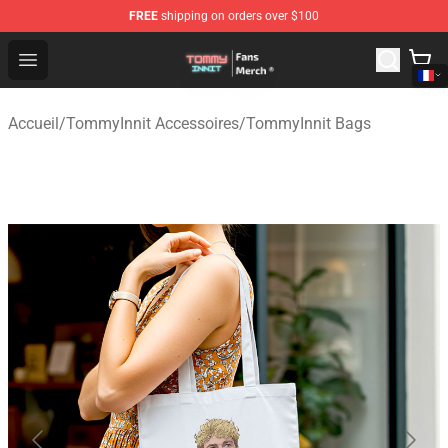
FREE
shipping on orders over $100
TommyInnit Store - Official TommyInnit Merchandise Sh
Open menu
Accueil
/
TommyInnit Accessoires
/
TommyInnit Bags