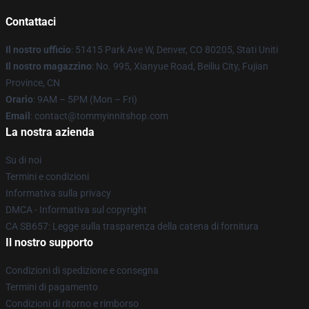
Contattaci
Il nostro ufficio
: 51415 Park Ave W, Denver, CO 80205, Stati Uniti
Il nostro magazzino
: No. 995, Xianyue Road, Beiliu City, Fujian
Province, CN
Orario
: 9AM – 5PM (Mon – Fri)
Email
: contact@tommyinnitshop.com
La nostra azienda
Su di noi
Termini e condizioni
Informativa sulla privacy
DMCA - Informativa sul copyright
CA SB657: Legge sulla trasparenza della catena di fornitura
Il nostro supporto
Condizioni di spedizione e consegna
Termini di pagamento
Condizioni di ritorno e rimborso