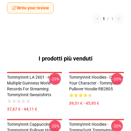
Write your review
1
/
1
I prodotti più venduti
TommyInnit LA 2601 - Holds
TommyInnit Hoodies - Choose
-20%
-20%
Multiple Guinness World
Your Character - Tommyinnit
Records For Streaming
Pullover Hoodie RB2805
TommyInnit Sweatshirts
39,51 € - 45,95 €
37,67 € - 44,11 €
TommyInnit Cappuccini -
TommyInnit Hoodies -
-20%
-20%
TommyInnit Pullover Hoodie
TommyOutit,Tommyinnit