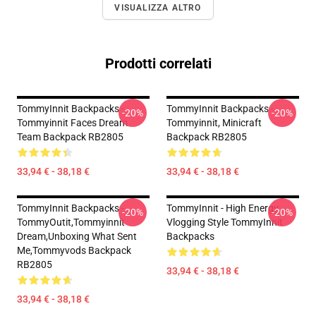
VISUALIZZA ALTRO
Prodotti correlati
TommyInnit Backpacks -
TommyInnit Backpacks -
-20%
-20%
Tommyinnit Faces Dream
Tommyinnit, Minicraft
Team Backpack RB2805
Backpack RB2805
33,94 € - 38,18 €
33,94 € - 38,18 €
TommyInnit Backpacks -
TommyInnit - High Energy
-20%
-20%
TommyOutit,Tommyinnit
Vlogging Style TommyInnit
Dream,Unboxing What Sent
Backpacks
Me,tommyvods Backpack
RB2805
33,94 € - 38,18 €
33,94 € - 38,18 €