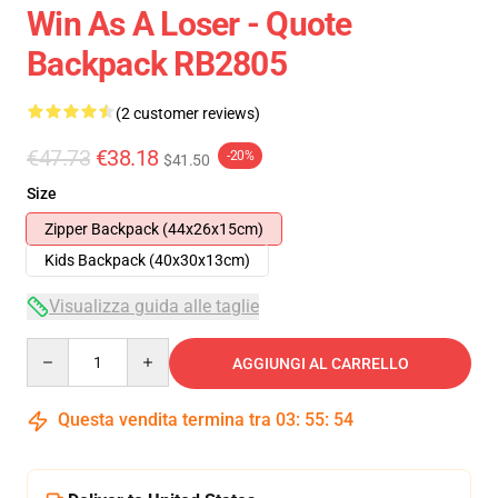
Win As A Loser - Quote
Backpack RB2805
(2 customer reviews)
€47.73
€38.18
-20%
$41.50
Size
Zipper Backpack (44x26x15cm)
Kids Backpack (40x30x13cm)
Visualizza guida alle taglie
Quantity
AGGIUNGI AL CARRELLO
Questa vendita termina tra
03
:
55
:
54