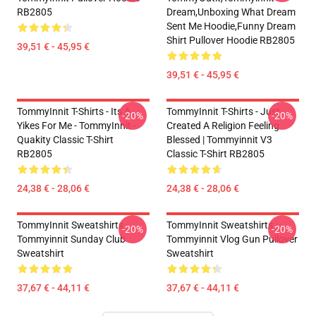
RB2805
Dream,Unboxing What Dream
Sent Me Hoodie,funny Dream
Shirt Pullover Hoodie RB2805
39,51 € - 45,95 €
39,51 € - 45,95 €
TommyInnit T-Shirts - Its A
TommyInnit T-Shirts - Just
-20%
-20%
Yikes For Me - TommyInnit -
Created A Religion Feeling
Quakity Classic T-Shirt
Blessed | Tommyinnit V3
RB2805
Classic T-Shirt RB2805
24,38 € - 28,06 €
24,38 € - 28,06 €
TommyInnit Sweatshirts -
TommyInnit Sweatshirts -
-20%
-20%
Tommyinnit Sunday Club
Tommyinnit Vlog Gun Pullover
Sweatshirt
Sweatshirt
37,67 € - 44,11 €
37,67 € - 44,11 €