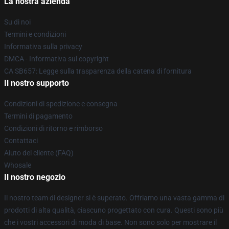
La nostra azienda
Su di noi
Termini e condizioni
Informativa sulla privacy
DMCA - Informativa sul copyright
CA SB657: Legge sulla trasparenza della catena di fornitura
Il nostro supporto
Condizioni di spedizione e consegna
Termini di pagamento
Condizioni di ritorno e rimborso
Contattaci
Aiuto del cliente (FAQ)
Whosale
Il nostro negozio
Il nostro team di designer si è superato. Offriamo una vasta gamma di
prodotti di alta qualità, ciascuno progettato con cura. Questi sono più
che i vostri accessori di moda di base. Non sono solo per mostrare il