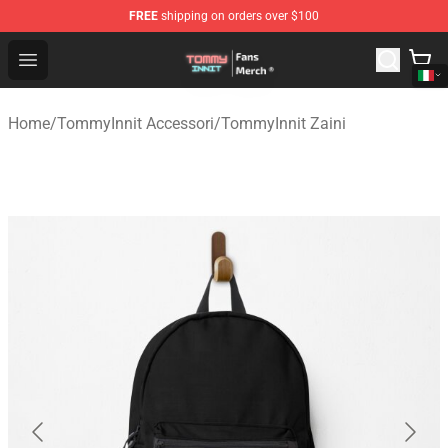
FREE
shipping on orders over $100
TommyInnit Store - Official TommyInnit Merchandise Sh
Open menu
Home
/
TommyInnit Accessori
/
TommyInnit Zaini