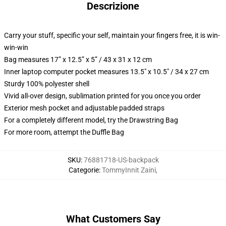
Descrizione
Carry your stuff, specific your self, maintain your fingers free, it is win-
win-win
Bag measures 17” x 12.5” x 5” / 43 x 31 x 12 cm
Inner laptop computer pocket measures 13.5" x 10.5" / 34 x 27 cm
Sturdy 100% polyester shell
Vivid all-over design, sublimation printed for you once you order
Exterior mesh pocket and adjustable padded straps
For a completely different model, try the Drawstring Bag
For more room, attempt the Duffle Bag
SKU
:
76881718-US-backpack
Categorie
:
TommyInnit Zaini
,
What Customers Say