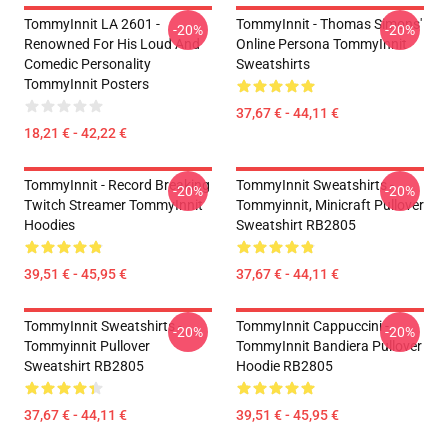
TommyInnit LA 2601 -
TommyInnit - Thomas Simons'
-20%
-20%
Renowned For His Loud And
Online Persona TommyInnit
Comedic Personality
Sweatshirts
TommyInnit Posters
37,67 € - 44,11 €
18,21 € - 42,22 €
TommyInnit - Record Breaking
TommyInnit Sweatshirts -
-20%
-20%
Twitch Streamer TommyInnit
Tommyinnit, Minicraft Pullover
Hoodies
Sweatshirt RB2805
39,51 € - 45,95 €
37,67 € - 44,11 €
TommyInnit Sweatshirts -
TommyInnit Cappuccini -
-20%
-20%
Tommyinnit Pullover
TommyInnit Bandiera Pullover
Sweatshirt RB2805
Hoodie RB2805
37,67 € - 44,11 €
39,51 € - 45,95 €