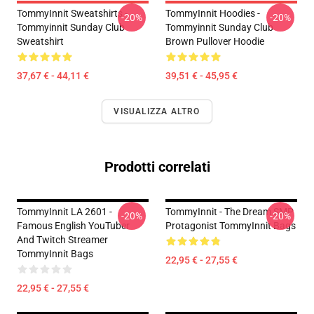
TommyInnit Sweatshirts -
TommyInnit Hoodies -
-20%
-20%
Tommyinnit Sunday Club
Tommyinnit Sunday Club
Sweatshirt
Brown Pullover Hoodie
37,67 € - 44,11 €
39,51 € - 45,95 €
VISUALIZZA ALTRO
Prodotti correlati
TommyInnit LA 2601 -
TommyInnit - The Dream SMP
-20%
-20%
Famous English YouTuber
Protagonist TommyInnit Bags
And Twitch Streamer
TommyInnit Bags
22,95 € - 27,55 €
22,95 € - 27,55 €