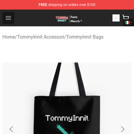
FREE
shipping on orders over $100
TommyInnit Store - Official TommyInnit Merchandise Sh
Open menu
Home
/
TommyInnit Accessori
/
TommyInnit Bags