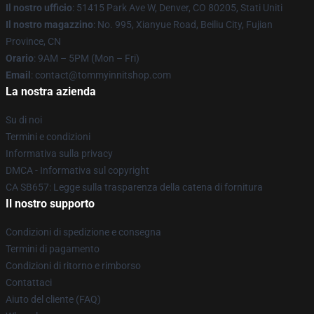
Il nostro ufficio
: 51415 Park Ave W, Denver, CO 80205, Stati Uniti
Il nostro magazzino
: No. 995, Xianyue Road, Beiliu City, Fujian
Province, CN
Orario
: 9AM – 5PM (Mon – Fri)
Email
: contact@tommyinnitshop.com
La nostra azienda
Su di noi
Termini e condizioni
Informativa sulla privacy
DMCA - Informativa sul copyright
CA SB657: Legge sulla trasparenza della catena di fornitura
Il nostro supporto
Condizioni di spedizione e consegna
Termini di pagamento
Condizioni di ritorno e rimborso
Contattaci
Aiuto del cliente (FAQ)