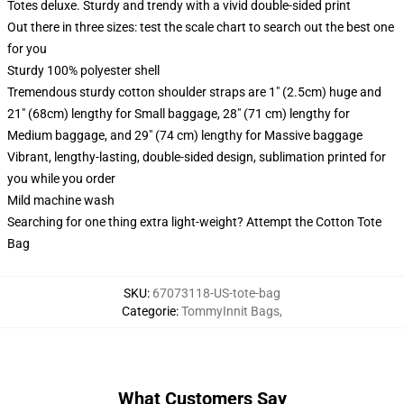
Totes deluxe. Sturdy and trendy with a vivid double-sided print
Out there in three sizes: test the scale chart to search out the best one
for you
Sturdy 100% polyester shell
Tremendous sturdy cotton shoulder straps are 1" (2.5cm) huge and
21" (68cm) lengthy for Small baggage, 28" (71 cm) lengthy for
Medium baggage, and 29" (74 cm) lengthy for Massive baggage
Vibrant, lengthy-lasting, double-sided design, sublimation printed for
you while you order
Mild machine wash
Searching for one thing extra light-weight? Attempt the Cotton Tote
Bag
SKU
:
67073118-US-tote-bag
Categorie
:
TommyInnit Bags
,
What Customers Say