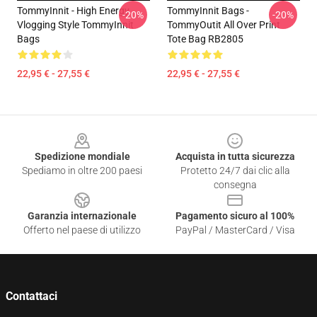
TommyInnit - High Energy
TommyInnit Bags -
-20%
-20%
Vlogging Style TommyInnit
TommyOutit All Over Print
Bags
Tote Bag RB2805
22,95 € - 27,55 €
22,95 € - 27,55 €
Footer
Spedizione mondiale
Acquista in tutta sicurezza
Spediamo in oltre 200 paesi
Protetto 24/7 dai clic alla
consegna
Garanzia internazionale
Pagamento sicuro al 100%
Offerto nel paese di utilizzo
PayPal / MasterCard / Visa
Contattaci