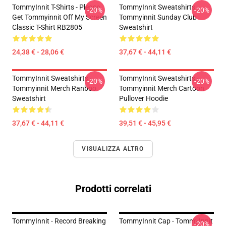
TommyInnit T-Shirts - Please
TommyInnit Sweatshirts -
-20%
-20%
Get Tommyinnit Off My Screen
Tommyinnit Sunday Club
Classic T-Shirt RB2805
Sweatshirt
24,38 € - 28,06 €
37,67 € - 44,11 €
TommyInnit Sweatshirts -
TommyInnit Sweatshirts -
-20%
-20%
Tommyinnit Merch Ranboo
Tommyinnit Merch Cartoon
Sweatshirt
Pullover Hoodie
37,67 € - 44,11 €
39,51 € - 45,95 €
VISUALIZZA ALTRO
Prodotti correlati
TommyInnit - Record Breaking
TommyInnit Cap - TommyInnit
-20%