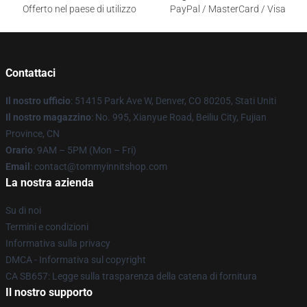
Offerto nel paese di utilizzo
PayPal / MasterCard / Visa
Contattaci
Il nostro ufficio
: 51415 Park Ave W, Denver, CO 80205, Stati Uniti
Il nostro magazzino
: No. 995, Xianyue Road, Beiliu City, Fujian
Province, CN
Orario
: 9AM – 5PM (Mon – Fri)
Email
: contact@tommyinnitshop.com
La nostra azienda
Su di noi
Termini e condizioni
Informativa sulla privacy
DMCA - Informativa sul copyright
CA SB657: Legge sulla trasparenza della catena di fornitura
Il nostro supporto