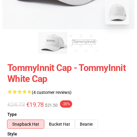
TommyInnit Cap - TommyInnit
White Cap
(4 customer reviews)
€24.73
€19.78
-20%
$21.50
Type
Snapback Hat
Bucket Hat
Beanie
Style