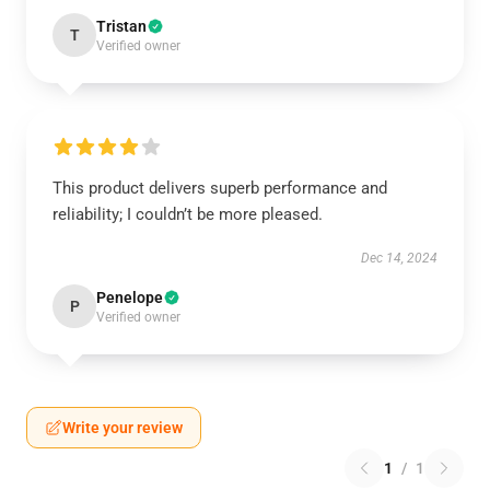
Tristan
T
Verified owner
This product delivers superb performance and
reliability; I couldn’t be more pleased.
Dec 14, 2024
Penelope
P
Verified owner
Write your review
1
/
1