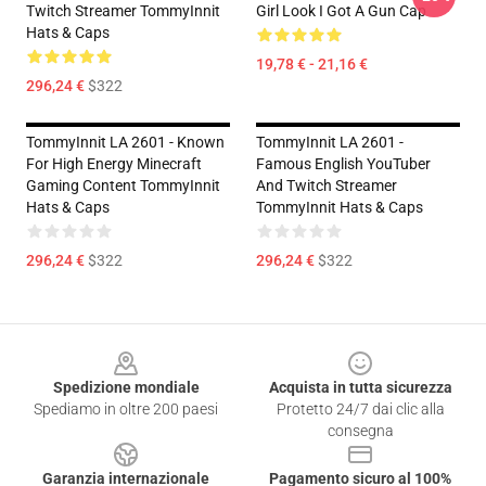
Twitch Streamer TommyInnit
Girl Look I Got A Gun Cap
Hats & Caps
19,78 € - 21,16 €
296,24 €
$322
TommyInnit LA 2601 - Known
TommyInnit LA 2601 -
For High Energy Minecraft
Famous English YouTuber
Gaming Content TommyInnit
And Twitch Streamer
Hats & Caps
TommyInnit Hats & Caps
296,24 €
$322
296,24 €
$322
Footer
Spedizione mondiale
Acquista in tutta sicurezza
Spediamo in oltre 200 paesi
Protetto 24/7 dai clic alla
consegna
Garanzia internazionale
Pagamento sicuro al 100%