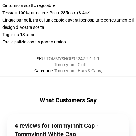
Cinturino a scatto regolabile.
Tessuto 100% poliestere, Peso: 285gsm (8.4oz).
Cinque pannelli, tra cui un doppio davanti per ospitare correttamente il
design di vostra scelta.
Taglie da 13 anni.
Facile pulizia con un panno umido.
SKU
:
TOMMYSHOP96242-2-1-1-1
TommyInnit Cloth
,
Categorie
:
TommyInnit Hats & Caps
,
What Customers Say
4 reviews for TommyInnit Cap -
TommyInnit White Cap