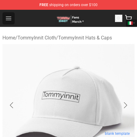
FREE
shipping on orders over $100
TommyInnit Store - Official TommyInnit Merchandise Sh
Open menu
Home
/
TommyInnit Cloth
/
TommyInnit Hats & Caps
blank template