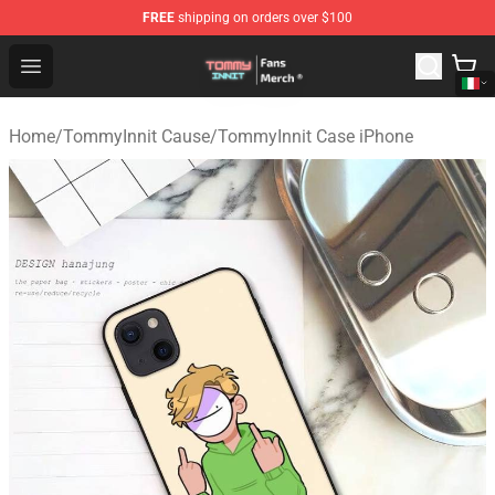
FREE
shipping on orders over $100
TommyInnit Store - Official TommyInnit Merchandise Sh
Open menu
Home
/
TommyInnit Cause
/
TommyInnit Case iPhone