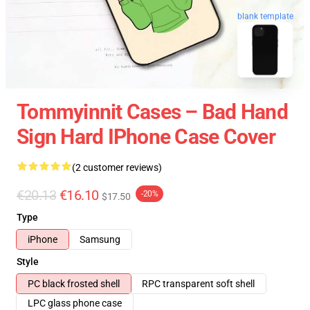
blank template
Tommyinnit Cases – Bad Hand
Sign Hard IPhone Case Cover
(2 customer reviews)
€20.13
€16.10
-20%
$17.50
Type
iPhone
Samsung
Style
PC black frosted shell
RPC transparent soft shell
LPC glass phone case