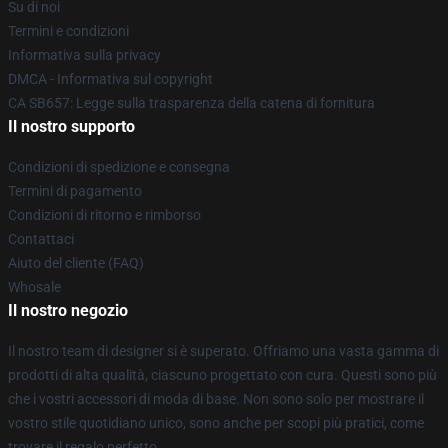
Su di noi
Termini e condizioni
Informativa sulla privacy
DMCA - Informativa sul copyright
CA SB657: Legge sulla trasparenza della catena di fornitura
Il nostro supporto
Condizioni di spedizione e consegna
Termini di pagamento
Condizioni di ritorno e rimborso
Contattaci
Aiuto del cliente (FAQ)
Whosale
Il nostro negozio
Il nostro team di designer si è superato. Offriamo una vasta gamma di
prodotti di alta qualità, ciascuno progettato con cura. Questi sono più
che i vostri accessori di moda di base. Non sono solo per mostrare il
vostro stile quotidiano unico, sono anche per scopi più pratici, come
trovare il regalo perfetto.