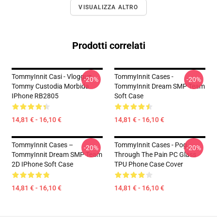
VISUALIZZA ALTRO
Prodotti correlati
TommyInnit Casi - Vloggun
TommyInnit Cases -
-20%
-20%
Tommy Custodia Morbida
TommyInnit Dream SMP Team
IPhone RB2805
Soft Case
14,81 € - 16,10 €
14,81 € - 16,10 €
TommyInnit Cases –
TommyInnit Cases - Pog
-20%
-20%
TommyInnit Dream SMP Team
Through The Pain PC Glass
2D IPhone Soft Case
TPU Phone Case Cover
14,81 € - 16,10 €
14,81 € - 16,10 €