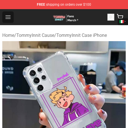
FREE
shipping on orders over $100
TommyInnit Store - Official TommyInnit Merchandise Sh
Open menu
Home
/
TommyInnit Cause
/
TommyInnit Case iPhone