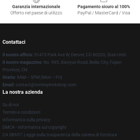
Garanzia internazionale
Pagamento sicuro al 100%
Offerto nel paese di utilizzo
PayPal / MasterCard / Visa
Contattaci
Il nostro ufficio
: 51415 Park Ave W, Denver, CO 80205, Stati Uniti
Il nostro magazzino
: No. 995, Xianyue Road, Beiliu City, Fujian
Province, CN
Orario
: 9AM – 5PM (Mon – Fri)
Email
: contact@tommyinnitshop.com
La nostra azienda
Su di noi
Termini e condizioni
Informativa sulla privacy
DMCA - Informativa sul copyright
CA SB657: Legge sulla trasparenza della catena di fornitura