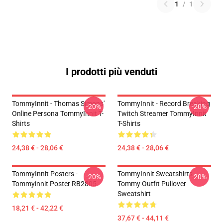
1
/
1
I prodotti più venduti
TommyInnit - Thomas Simons'
TommyInnit - Record Breaking
-20%
-20%
Online Persona TommyInnit T-
Twitch Streamer TommyInnit
Shirts
T-Shirts
24,38 € - 28,06 €
24,38 € - 28,06 €
TommyInnit Posters -
TommyInnit Sweatshirts -
-20%
-20%
Tommyinnit Poster RB2805
Tommy Outfit Pullover
Sweatshirt
18,21 € - 42,22 €
37,67 € - 44,11 €