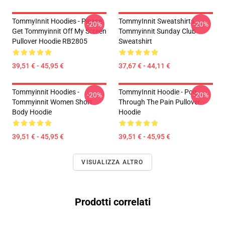
TommyInnit Hoodies - Please
TommyInnit Sweatshirts -
-20%
-20%
Get Tommyinnit Off My Screen
Tommyinnit Sunday Club
Pullover Hoodie RB2805
Sweatshirt
39,51 € - 45,95 €
37,67 € - 44,11 €
Tommyinnit Hoodies -
TommyInnit Hoodie - Pog
-20%
-20%
Tommyinnit Women Short
Through The Pain Pullover
Body Hoodie
Hoodie
39,51 € - 45,95 €
39,51 € - 45,95 €
VISUALIZZA ALTRO
Prodotti correlati