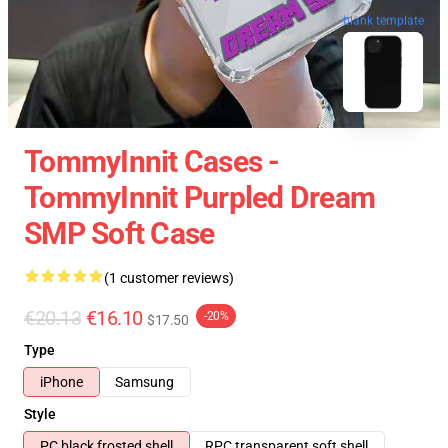
blank template
TommyInnit Cases -
TommyInnit Purpled Dream
SMP Soft Case
(1 customer reviews)
€20.13
€16.10
-20%
$17.50
Type
iPhone
Samsung
Style
PC black frosted shell
RPC transparent soft shell