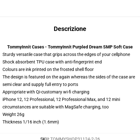
Descrizione
TommyInnit Cases - TommyInnit Purpled Dream SMP Soft Case
Sturdy versatile case that grips across the edges of your cellphone
Shock absorbent TPU case with anti-fingerprint end
Colours are ink printed on the frosted shell floor
The design is featured on the again whereas the sides of the case are
semi clear and supply full entry to ports
Appropriate with Qi-customary wi-fi charging
iPhone 12, 12 Professional, 12 Professional Max, and 12 mini
circumstances are suitable with MagSafe charging, too
Weight 26g
Thickness 1/16 inch (1.6mm)
SKU
:
TOMMYSHOP31124-2-26