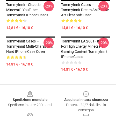
TommyInnit - Chaotic
TommyInnit Cases –
-20%
-20%
Minecraft YouTuber
TommyInnit Dream SMP Little
TommyInnit IPhone Cases
Art Clear Soft Case
14,81 € - 16,10 €
14,81 € - 16,10 €
Tommyinnit Cases –
TommyInnit LA 2601 - Known
-20%
-20%
Tommyinnit Multi-Characters
For High Energy Minecraft
Hard IPhone Case Cover
Gaming Content TommyInnit
IPhone Cases
14,81 € - 16,10 €
14,81 € - 16,10 €
Footer
Spedizione mondiale
Acquista in tutta sicurezza
Spediamo in oltre 200 paesi
Protetto 24/7 dai clic alla
consegna