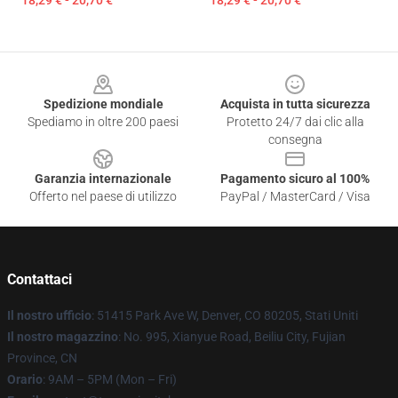
Footer
Spedizione mondiale
Acquista in tutta sicurezza
Spediamo in oltre 200 paesi
Protetto 24/7 dai clic alla
consegna
Garanzia internazionale
Pagamento sicuro al 100%
Offerto nel paese di utilizzo
PayPal / MasterCard / Visa
Contattaci
Il nostro ufficio
: 51415 Park Ave W, Denver, CO 80205, Stati Uniti
Il nostro magazzino
: No. 995, Xianyue Road, Beiliu City, Fujian
Province, CN
Orario
: 9AM – 5PM (Mon – Fri)