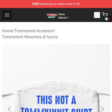
FREE
shipping on orders over $100
TommyInnit Store - Official TommyInnit Merchandise Sh
Open menu
Home
/
TommyInnit Accessori
/
TommyInnit Maschere di faccia