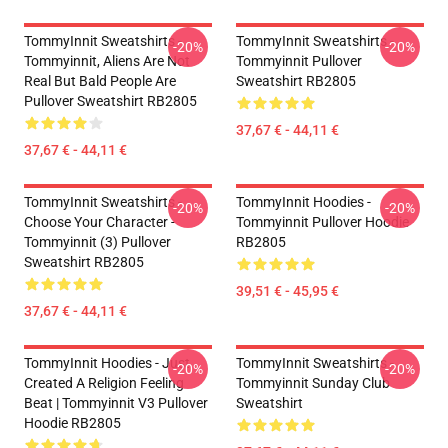
TommyInnit Sweatshirts -
TommyInnit Sweatshirts -
-20%
-20%
Tommyinnit, Aliens Are Not
Tommyinnit Pullover
Real But Bald People Are
Sweatshirt RB2805
Pullover Sweatshirt RB2805
37,67 € - 44,11 €
37,67 € - 44,11 €
TommyInnit Sweatshirts -
TommyInnit Hoodies -
-20%
-20%
Choose Your Character -
Tommyinnit Pullover Hoodie
Tommyinnit (3) Pullover
RB2805
Sweatshirt RB2805
39,51 € - 45,95 €
37,67 € - 44,11 €
TommyInnit Hoodies - Just
TommyInnit Sweatshirts -
-20%
-20%
Created A Religion Feeling
Tommyinnit Sunday Club
Beat | Tommyinnit V3 Pullover
Sweatshirt
Hoodie RB2805