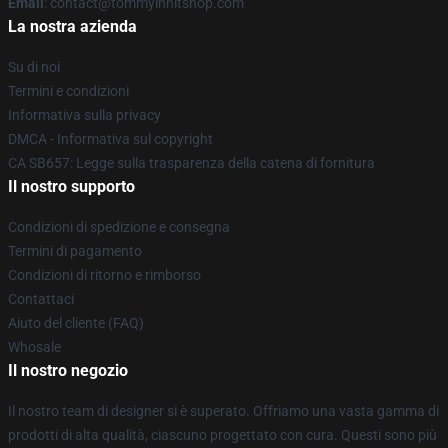
Email
: contact@tommyinnitshop.com
La nostra azienda
Su di noi
Termini e condizioni
Informativa sulla privacy
DMCA - Informativa sul copyright
CA SB657: Legge sulla trasparenza della catena di fornitura
Il nostro supporto
Condizioni di spedizione e consegna
Termini di pagamento
Condizioni di ritorno e rimborso
Contattaci
Aiuto del cliente (FAQ)
Whosale
Il nostro negozio
Il nostro team di designer si è superato. Offriamo una vasta gamma di
prodotti di alta qualità, ciascuno progettato con cura. Questi sono più