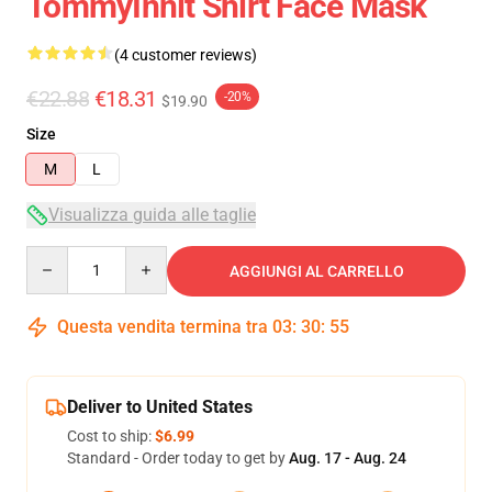
TommyInnit Shirt Face Mask
(4 customer reviews)
€22.88
€18.31
-20%
$19.90
Size
M
L
Visualizza guida alle taglie
Quantity
AGGIUNGI AL CARRELLO
Questa vendita termina tra
03
:
30
:
54
Deliver to United States
Cost to ship:
$6.99
Standard - Order today to get by
Aug. 17 - Aug. 24