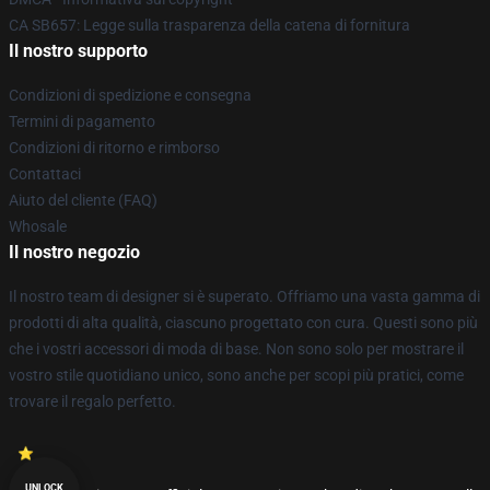
CA SB657: Legge sulla trasparenza della catena di fornitura
Il nostro supporto
Condizioni di spedizione e consegna
Termini di pagamento
Condizioni di ritorno e rimborso
Contattaci
Aiuto del cliente (FAQ)
Whosale
Il nostro negozio
Il nostro team di designer si è superato. Offriamo una vasta gamma di
prodotti di alta qualità, ciascuno progettato con cura. Questi sono più
che i vostri accessori di moda di base. Non sono solo per mostrare il
vostro stile quotidiano unico, sono anche per scopi più pratici, come
trovare il regalo perfetto.
UNLOCK