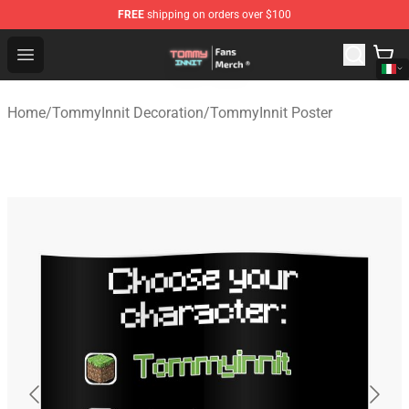
FREE
shipping on orders over $100
TommyInnit Store - Official TommyInnit Merchandise Sh
Open menu
Home
/
TommyInnit Decoration
/
TommyInnit Poster