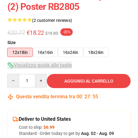
(2) Poster RB2805
(2 customer reviews)
€22.77
€18.22
-20%
$19.80
Size
12x18in
16x16in
16x24in
18x24in
Visualizza guida alle taglie
Quantity
AGGIUNGI AL CARRELLO
Questa vendita termina tra
00
:
27
:
54
Deliver to United States
Cost to ship:
$6.99
Standard - Order today to get by
Aug. 02 - Aug. 09