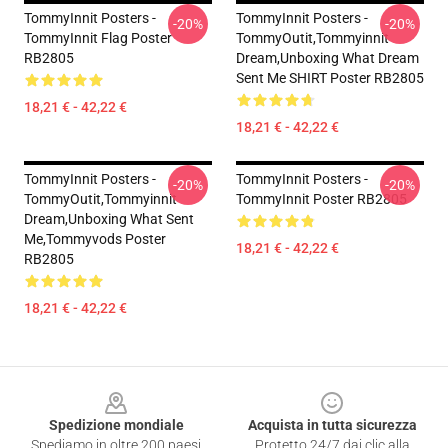
TommyInnit Posters -
TommyInnit Posters -
-20%
-20%
TommyInnit Flag Poster
TommyOutit,Tommyinnit
RB2805
Dream,Unboxing What Dream
Sent Me SHIRT Poster RB2805
18,21 € - 42,22 €
18,21 € - 42,22 €
TommyInnit Posters -
TommyInnit Posters -
-20%
-20%
TommyOutit,Tommyinnit
TommyInnit Poster RB2805
Dream,Unboxing What Sent
Me,tommyvods Poster
18,21 € - 42,22 €
RB2805
18,21 € - 42,22 €
Footer
Spedizione mondiale
Acquista in tutta sicurezza
Spediamo in oltre 200 paesi
Protetto 24/7 dai clic alla