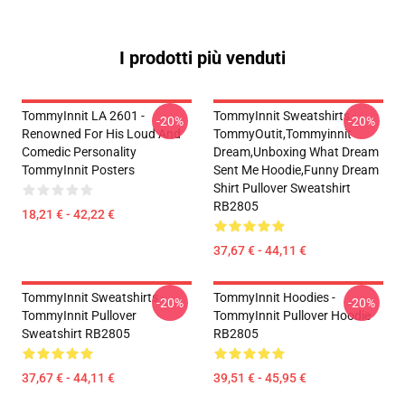
I prodotti più venduti
TommyInnit LA 2601 -
TommyInnit Sweatshirts -
-20%
-20%
Renowned For His Loud And
TommyOutit,Tommyinnit
Comedic Personality
Dream,Unboxing What Dream
TommyInnit Posters
Sent Me Hoodie,funny Dream
Shirt Pullover Sweatshirt
RB2805
18,21 € - 42,22 €
37,67 € - 44,11 €
TommyInnit Sweatshirts -
TommyInnit Hoodies -
-20%
-20%
TommyInnit Pullover
TommyInnit Pullover Hoodie
Sweatshirt RB2805
RB2805
37,67 € - 44,11 €
39,51 € - 45,95 €