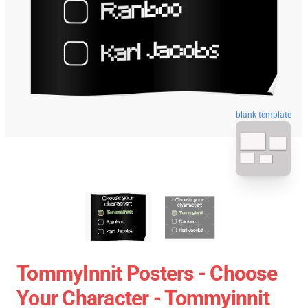
blank template
TommyInnit Posters - Choose
Your Character - Tommyinnit