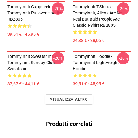
TommyInnit Cappuccini -
TommyInnit T-Shirts -
-20%
-20%
TommyInnit Pullover Hoodie
Tommyinnit, Aliens Are Not
RB2805
Real But Bald People Are
Classic T-Shirt RB2805
39,51 € - 45,95 €
24,38 € - 28,06 €
TommyInnit Sweatshirts -
TommyInnit Hoodie -
-20%
-20%
Tommyinnit Sunday Club
Tommyinnit Lightweight
Sweatshirt
Hoodie
37,67 € - 44,11 €
39,51 € - 45,95 €
VISUALIZZA ALTRO
Prodotti correlati