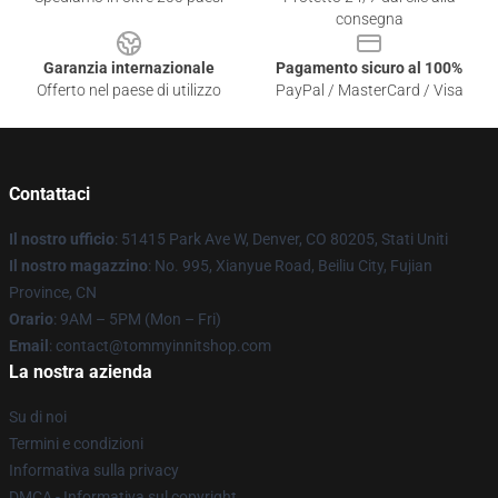
consegna
Garanzia internazionale
Pagamento sicuro al 100%
Offerto nel paese di utilizzo
PayPal / MasterCard / Visa
Contattaci
Il nostro ufficio
: 51415 Park Ave W, Denver, CO 80205, Stati Uniti
Il nostro magazzino
: No. 995, Xianyue Road, Beiliu City, Fujian
Province, CN
Orario
: 9AM – 5PM (Mon – Fri)
Email
: contact@tommyinnitshop.com
La nostra azienda
Su di noi
Termini e condizioni
Informativa sulla privacy
DMCA - Informativa sul copyright