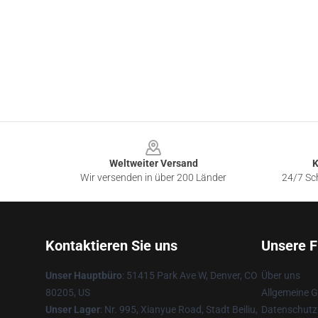
Footer
Weltweiter Versand
K
Wir versenden in über 200 Länder
24/7 Sch
Kontaktieren Sie uns
Unsere F
Unser Hauptbüro
: 51415 Park Ave W, Denver, CO
Über uns
80205, US
Allgemeine 
Unser Lager
: Nr. 995, Xianyue Road, Stadt Beiliu,
Datenschutzr