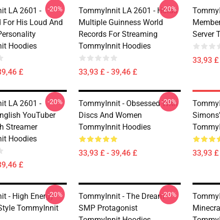
-20%
-20%
t LA 2601 -
TommyInnit LA 2601 - Holds
TommyIn
For His Loud And
Multiple Guinness World
Member
ersonality
Records For Streaming
Server 
it Hoodies
TommyInnit Hoodies
33,93 £ 
39,46 £
33,93 £ - 39,46 £
-20%
-20%
t LA 2601 -
TommyInnit - Obsessed With
TommyI
nglish YouTuber
Discs And Women
Simons'
h Streamer
TommyInnit Hoodies
TommyI
it Hoodies
33,93 £ - 39,46 £
33,93 £ 
39,46 £
-20%
-20%
t - High Energy
TommyInnit - The Dream
TommyIn
Style TommyInnit
SMP Protagonist
Minecra
TommyInnit Hoodies
TommyI