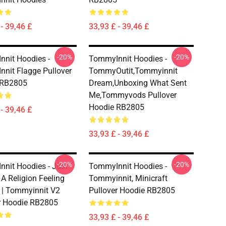
- 39,46 £
33,93 £ - 39,46 £
-20%
-20%
nit Hoodies -
TommyInnit Hoodies -
nit Flagge Pullover
TommyOutit,Tommyinnit
 RB2805
Dream,Unboxing What Sent
Me,tommyvods Pullover
Hoodie RB2805
- 39,46 £
33,93 £ - 39,46 £
-20%
-20%
nit Hoodies - Just
TommyInnit Hoodies -
 A Religion Feeling
Tommyinnit, Minicraft
 | Tommyinnit V2
Pullover Hoodie RB2805
r Hoodie RB2805
33,93 £ - 39,46 £