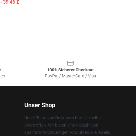
- 39,46 £
e
100% Sicherer Checkout
ten
PayPal / MasterCard / Visa
Unser Shop
Unser Team von Designern hat sich selbst
übertroffen. Wir bieten eine Vielzahl von
qualitativ hochwertigen Produkten, die jeweils