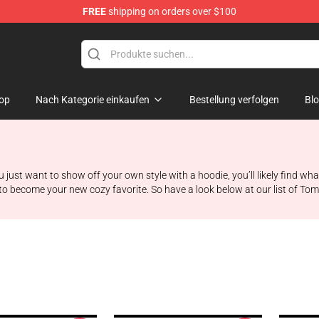
FREE
shipping on orders over $100
Shop
op
Nach Kategorie einkaufen
Bestellung verfolgen
Bl
ust want to show off your own style with a hoodie, you’ll likely find wh
 to become your new cozy favorite. So have a look below at our list of T