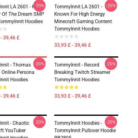
-20%
-20%
nit LA 2601 - Key
TommyInnit LA 2601 -
 Of The Dream SMP
Known For High Energy
TommyInnit Hoodies
Minecraft Gaming Content
TommyInnit Hoodies
- 39,46 £
33,93 £ - 39,46 £
-20%
-20%
nnit - Thomas
TommyInnit - Record
 Online Persona
Breaking Twitch Streamer
nnit Hoodies
TommyInnit Hoodies
- 39,46 £
33,93 £ - 39,46 £
-20%
-20%
nit - Chaotic
TommyInnit Hoodies -
ft YouTuber
TommyInnit Pullover Hoodie
nnit Hoodies
RB2805