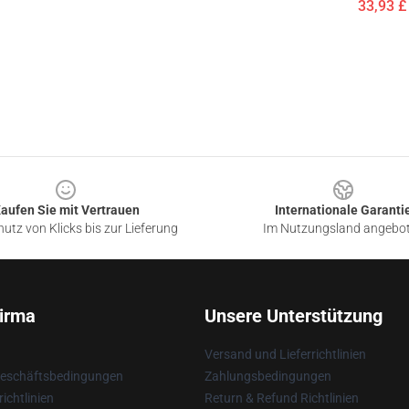
33,93 £ 
aufen Sie mit Vertrauen
Internationale Garanti
utz von Klicks bis zur Lieferung
Im Nutzungsland angebo
irma
Unsere Unterstützung
Versand und Lieferrichtlinien
Geschäftsbedingungen
Zahlungsbedingungen
ichtlinien
Return & Refund Richtlinien