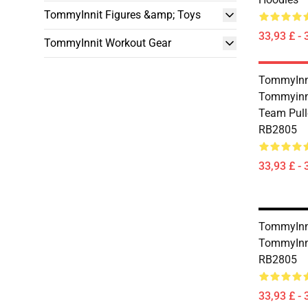
TommyInnit Figures &amp; Toys
33,93 £ - 
TommyInnit Workout Gear
TommyInni
Tommyinn
Team Pull
RB2805
33,93 £ - 
TommyInni
TommyInni
RB2805
33,93 £ - 