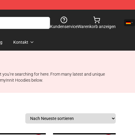
Kundenservice
Warenkorb anzeigen
og
Kontakt
at you’re searching for here. From many latest and unique
ommyInnit Hoodies below.