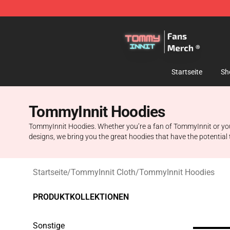
TommyInnit Store - Official TommyInnit Merchandise 
Startseite
Sh
TommyInnit Hoodies
TommyInnit Hoodies. Whether you’re a fan of TommyInnit or you j
designs, we bring you the great hoodies that have the potential
Startseite
/
TommyInnit Cloth
/
TommyInnit Hoodies
PRODUKTKOLLEKTIONEN
Sonstige