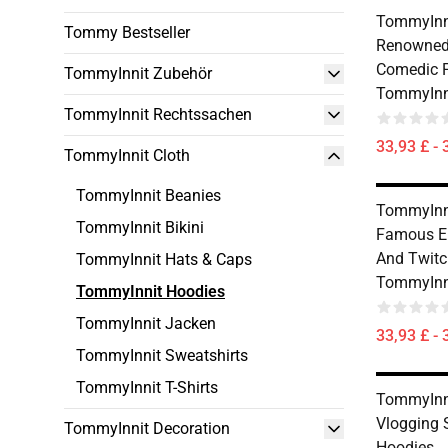
TommyInni
Tommy Bestseller
Renowned 
Comedic P
TommyInnit Zubehör
TommyInn
TommyInnit Rechtssachen
33,93 £ - 
TommyInnit Cloth
TommyInnit Beanies
TommyInni
TommyInnit Bikini
Famous E
And Twitc
TommyInnit Hats & Caps
TommyInn
TommyInnit Hoodies
TommyInnit Jacken
33,93 £ - 
TommyInnit Sweatshirts
TommyInnit T-Shirts
TommyInni
Vlogging 
TommyInnit Decoration
Hoodies