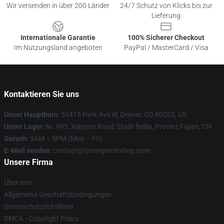
Wir versenden in über 200 Länder
24/7 Schutz von Klicks bis zur
Lieferung
Internationale Garantie
100% Sicherer Checkout
Im Nutzungsland angeboten
PayPal / MasterCard / Visa
Kontaktieren Sie uns
Unser Hauptbüro
: 51415 Park Ave W, Denver, CO 80205, US
Unser Lager
: Nr. 995, Xianyue Road, Stadt Beiliu, Provinz Fujian, CN
Geruch
: 9AM – 5PM (Mon – Fri)
E-Mail senden
: contact@tommyinnitshop.com
Unsere Firma
Über uns
Allgemeine Geschäftsbedingungen
Datenschutzrichtlinien
DMCA - Copyright Policy