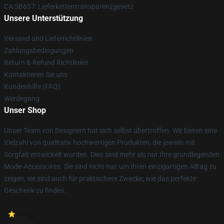
CA SB657: Lieferkettentransparenzgesetz
Unsere Unterstützung
Versand und Lieferrichtlinien
Zahlungsbedingungen
Return & Refund Richtlinien
Kontaktieren Sie uns
Kundenhilfe (FAQ)
Werdegang
Unser Shop
Unser Team von Designern hat sich selbst übertroffen. Wir bieten eine
Vielzahl von qualitativ hochwertigen Produkten, die jeweils mit
Sorgfalt entwickelt wurden. Dies sind mehr als nur Ihre grundlegenden
Mode-Accessoires. Sie sind nicht nur, um Ihren einzigartigen Alltag zu
zeigen, sie sind auch für praktischere Zwecke, wie das perfekte
Geschenk zu finden.