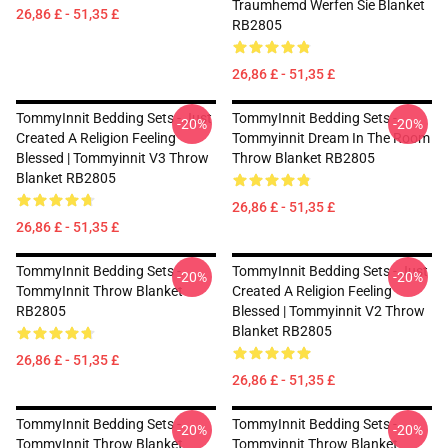
Traumhemd Werfen Sie Blanket
26,86 £ - 51,35 £
RB2805
26,86 £ - 51,35 £
TommyInnit Bedding Sets - Just
TommyInnit Bedding Sets -
-20%
-20%
Created A Religion Feeling
Tommyinnit Dream In The Room
Blessed | Tommyinnit V3 Throw
Throw Blanket RB2805
Blanket RB2805
26,86 £ - 51,35 £
26,86 £ - 51,35 £
TommyInnit Bedding Sets -
TommyInnit Bedding Sets - Just
-20%
-20%
TommyInnit Throw Blanket
Created A Religion Feeling
RB2805
Blessed | Tommyinnit V2 Throw
Blanket RB2805
26,86 £ - 51,35 £
26,86 £ - 51,35 £
TommyInnit Bedding Sets -
TommyInnit Bedding Sets -
-20%
-20%
TommyInnit Throw Blanket
Tommyinnit Throw Blanket