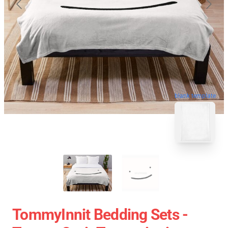
blank template
TommyInnit Bedding Sets -