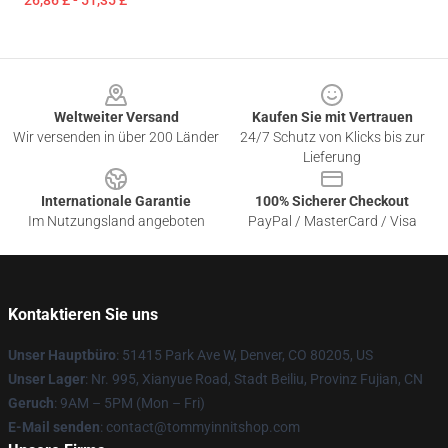
26,86 £ - 51,35 £
Footer
Weltweiter Versand
Kaufen Sie mit Vertrauen
Wir versenden in über 200 Länder
24/7 Schutz von Klicks bis zur
Lieferung
Internationale Garantie
100% Sicherer Checkout
Im Nutzungsland angeboten
PayPal / MasterCard / Visa
Kontaktieren Sie uns
Unser Hauptbüro
: 51415 Park Ave W, Denver, CO 80205, US
Unser Lager
: Nr. 995, Xianyue Road, Stadt Beiliu, Provinz Fujian, CN
Geruch
: 9AM – 5PM (Mon – Fri)
E-Mail senden
: contact@tommyinnitshop.com