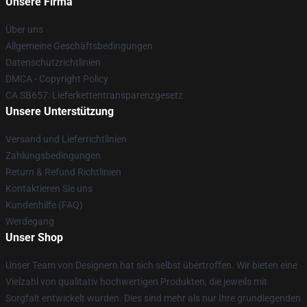
Unsere Firma
Über uns
Allgemeine Geschäftsbedingungen
Datenschutzrichtlinien
DMCA - Copyright Policy
CA SB657: Lieferkettentransparenzgesetz
Unsere Unterstützung
Versand und Lieferrichtlinien
Zahlungsbedingungen
Return & Refund Richtlinien
Kontaktieren Sie uns
Kundenhilfe (FAQ)
Werdegang
Unser Shop
Unser Team von Designern hat sich selbst übertroffen. Wir bieten eine
Vielzahl von qualitativ hochwertigen Produkten, die jeweils mit
Sorgfalt entwickelt wurden. Dies sind mehr als nur Ihre grundlegenden