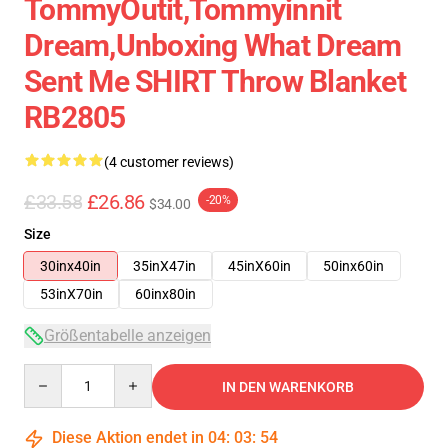
TommyOutit,Tommyinnit
Dream,Unboxing What Dream
Sent Me SHIRT Throw Blanket
RB2805
(4 customer reviews)
£33.58
£26.86
-20%
$34.00
Size
30inx40in
35inX47in
45inX60in
50inx60in
53inX70in
60inx80in
Größentabelle anzeigen
Quantity
IN DEN WARENKORB
Diese Aktion endet in
04
:
03
:
54