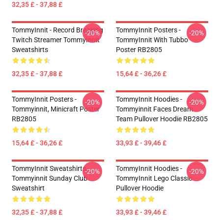
32,35 £ - 37,88 £
TommyInnit - Record Breaking
TommyInnit Posters -
-20%
-20%
Twitch Streamer TommyInnit
TommyInnit With Tubbo
Sweatshirts
Poster RB2805
32,35 £ - 37,88 £
15,64 £ - 36,26 £
TommyInnit Posters -
TommyInnit Hoodies -
-20%
-20%
Tommyinnit, Minicraft Poster
Tommyinnit Faces Dream
RB2805
Team Pullover Hoodie RB2805
15,64 £ - 36,26 £
33,93 £ - 39,46 £
TommyInnit Sweatshirts -
TommyInnit Hoodies -
-20%
-20%
Tommyinnit Sunday Club
TommyInnit Lego Classic
Sweatshirt
Pullover Hoodie
32,35 £ - 37,88 £
33,93 £ - 39,46 £