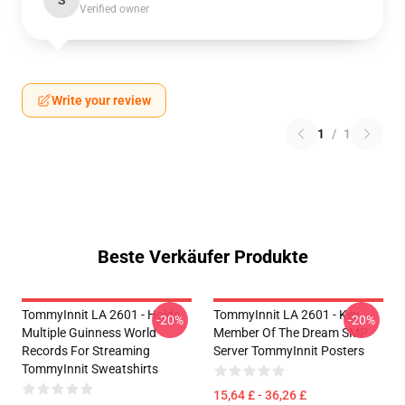
S
Verified owner
Write your review
1
/
1
Beste Verkäufer Produkte
TommyInnit LA 2601 - Holds
TommyInnit LA 2601 - Key
-20%
-20%
Multiple Guinness World
Member Of The Dream SMP
Records For Streaming
Server TommyInnit Posters
TommyInnit Sweatshirts
15,64 £ - 36,26 £