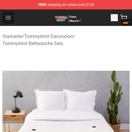
FREE
shipping on orders over $100
TommyInnit Store - Official TommyInnit Merchandise Sh
Open menu
Startseite
/
TommyInnit Decoration
/
TommyInnit Bettwäsche Sets