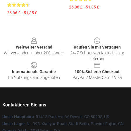
26,86 £ - 51,35 £
26,86 £ - 51,35 £
Footer
Weltweiter Versand
Kaufen Sie mit Vertrauen
Wir versenden in über 200 Länder
24/7 Schutz von Klicks bis zur
Lieferung
Internationale Garantie
100% Sicherer Checkout
Im Nutzungsland angeboten
PayPal / MasterCard / Visa
Kontaktieren Sie uns
Unser Hauptbüro
: 51415 Park Ave W, Denver, CO 80205, US
Unser Lager
: Nr. 995, Xianyue Road, Stadt Beiliu, Provinz Fujian, CN
Geruch
: 9AM – 5PM (Mon – Fri)