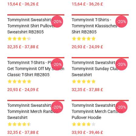
15,64 £ - 36,26 £
15,64 £ - 36,26 £
TommyInnit Sweatshirts -
TommyInnit T-Shirts -
-20%
-20%
Tommyinnit Shirt Pullover
TommyInnit Klassisches T-
Sweatshirt RB2805
Shirt RB2805
32,35 £ - 37,88 £
20,93 £ - 24,09 £
TommyInnit T-Shirts - Please
TommyInnit Sweatshirts -
-20%
-20%
Get Tommyinnit Off My Screen
Tommyinnit Sunday Club
Classic T-Shirt RB2805
Sweatshirt
20,93 £ - 24,09 £
32,35 £ - 37,88 £
TommyInnit Sweatshirts -
TommyInnit Sweatshirts -
-20%
-20%
Tommyinnit Merch Ranboo
Tommyinnit Merch Cartoon
Sweatshirt
Pullover Hoodie
32,35 £ - 37,88 £
33,93 £ - 39,46 £