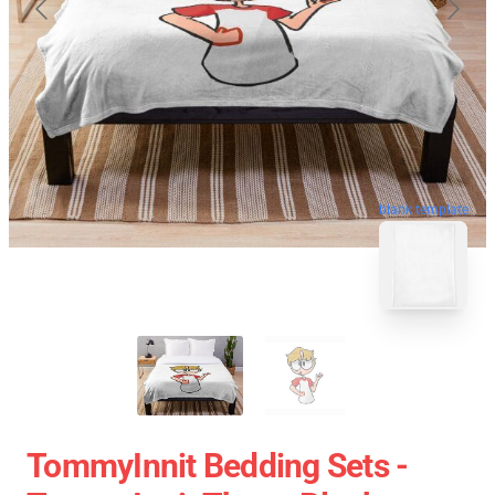
blank template
TommyInnit Bedding Sets -