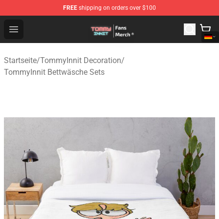
FREE
shipping on orders over $100
TommyInnit Store - Official TommyInnit Merchandise Sh
Open menu
Startseite
/
TommyInnit Decoration
/
TommyInnit Bettwäsche Sets