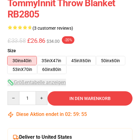
TommyInnit Throw Blanket
RB2805
(3 customer reviews)
£33.58
£26.86
-20%
$34.00
Size
30inx40in
35inX47in
45inX60in
50inx60in
53inX70in
60inx80in
Größentabelle anzeigen
Quantity
IN DEN WARENKORB
Diese Aktion endet in
02
:
59
:
54
Deliver to United States