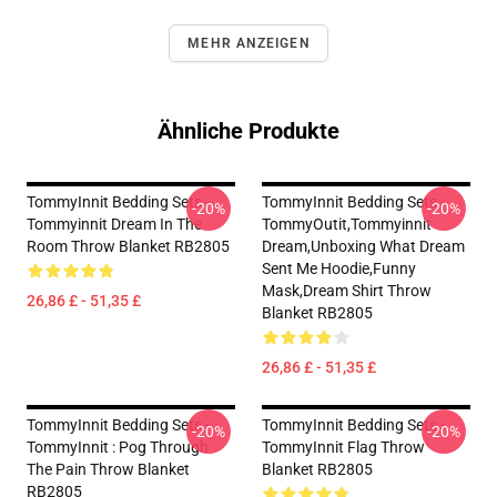
MEHR ANZEIGEN
Ähnliche Produkte
TommyInnit Bedding Sets -
TommyInnit Bedding Sets -
-20%
-20%
Tommyinnit Dream In The
TommyOutit,Tommyinnit
Room Throw Blanket RB2805
Dream,Unboxing What Dream
Sent Me Hoodie,funny
Mask,dream Shirt Throw
26,86 £ - 51,35 £
Blanket RB2805
26,86 £ - 51,35 £
TommyInnit Bedding Sets -
TommyInnit Bedding Sets -
-20%
-20%
TommyInnit : Pog Through
TommyInnit Flag Throw
The Pain Throw Blanket
Blanket RB2805
RB2805