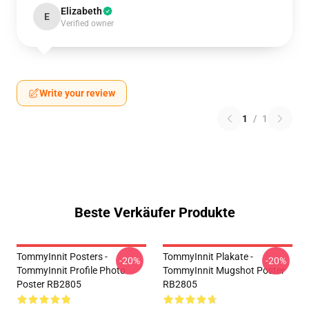
Elizabeth
E
Verified owner
Write your review
1
/
1
Beste Verkäufer Produkte
TommyInnit Posters -
TommyInnit Plakate -
-20%
-20%
TommyInnit Profile Photo
TommyInnit Mugshot Poster
Poster RB2805
RB2805