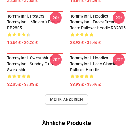
32,35 £ - 37,88 £
15,64 £ - 36,26 £
TommyInnit Posters -
TommyInnit Hoodies -
-20%
-20%
Tommyinnit, Minicraft Poster
Tommyinnit Faces Dream
RB2805
Team Pullover Hoodie RB2805
15,64 £ - 36,26 £
33,93 £ - 39,46 £
TommyInnit Sweatshirts -
TommyInnit Hoodies -
-20%
-20%
Tommyinnit Sunday Club
TommyInnit Lego Classic
Sweatshirt
Pullover Hoodie
32,35 £ - 37,88 £
33,93 £ - 39,46 £
MEHR ANZEIGEN
Ähnliche Produkte