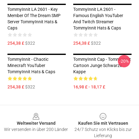
TommyInnit LA 2601 - Key
TommyInnit LA 2601 -
Member Of The Dream SMP
Famous English YouTuber
Server TommyInnit Hats &
And Twitch Streamer
Caps
TommyInnit Hats & Caps
254,38 £
$322
254,38 £
$322
TommyInnit - Chaotic
TommyInnit Cap - TommyInnit
-20%
Minecraft YouTuber
Cartoon Junge Schwarze
TommyInnit Hats & Caps
Kappe
254,38 £
$322
16,98 £ - 18,17 £
Footer
Weltweiter Versand
Kaufen Sie mit Vertrauen
Wir versenden in über 200 Länder
24/7 Schutz von Klicks bis zur
Lieferung