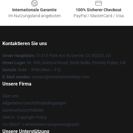
Internationale Garantie
100% Sicherer Checkout
Im Nutzungsland angeboten
PayPal / MasterCard / Visa
Kontaktieren Sie uns
Unser Hauptbüro
: 51415 Park Ave W, Denver, CO 80205, US
Unser Lager
: Nr. 995, Xianyue Road, Stadt Beiliu, Provinz Fujian, CN
Geruch
: 9AM – 5PM (Mon – Fri)
E-Mail senden
: contact@tommyinnitshop.com
Unsere Firma
Über uns
Allgemeine Geschäftsbedingungen
Datenschutzrichtlinien
DMCA - Copyright Policy
CA SB657: Lieferkettentransparenzgesetz
Unsere Unterstützung