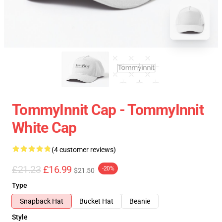
TommyInnit Cap - TommyInnit
White Cap
(4 customer reviews)
£21.23
£16.99
-20%
$21.50
Type
Snapback Hat
Bucket Hat
Beanie
Style