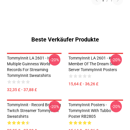
Beste Verkäufer Produkte
TommyInnit LA 2601 - Holds
TommyInnit LA 2601 - Key
-20%
-20%
Multiple Guinness World
Member Of The Dream SMP
Records For Streaming
Server TommyInnit Posters
TommyInnit Sweatshirts
15,64 £ - 36,26 £
32,35 £ - 37,88 £
TommyInnit - Record Breaking
TommyInnit Posters -
-20%
-20%
Twitch Streamer TommyInnit
TommyInnit With Tubbo
Sweatshirts
Poster RB2805