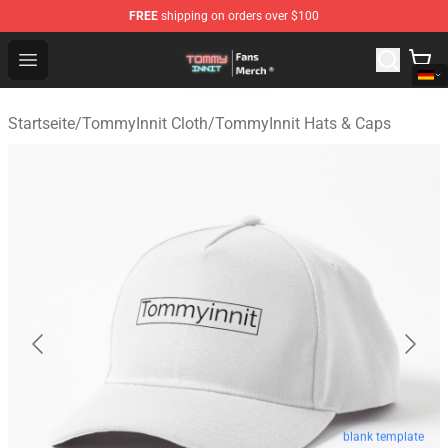
FREE
shipping on orders over $100
TommyInnit Store - Official TommyInnit Merchandise Sh
Open menu
Startseite
/
TommyInnit Cloth
/
TommyInnit Hats & Caps
blank template