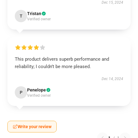
Dec 15, 2024
Tristan
T
Verified owner
This product delivers superb performance and
reliability; I couldn’t be more pleased.
Dec 14, 2024
Penelope
P
Verified owner
Write your review
1
/
1