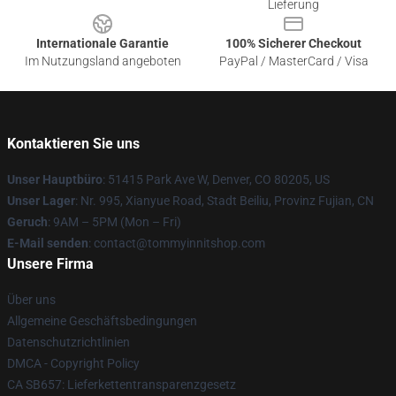
Lieferung
Internationale Garantie
100% Sicherer Checkout
Im Nutzungsland angeboten
PayPal / MasterCard / Visa
Kontaktieren Sie uns
Unser Hauptbüro
: 51415 Park Ave W, Denver, CO 80205, US
Unser Lager
: Nr. 995, Xianyue Road, Stadt Beiliu, Provinz Fujian, CN
Geruch
: 9AM – 5PM (Mon – Fri)
E-Mail senden
: contact@tommyinnitshop.com
Unsere Firma
Über uns
Allgemeine Geschäftsbedingungen
Datenschutzrichtlinien
DMCA - Copyright Policy
CA SB657: Lieferkettentransparenzgesetz