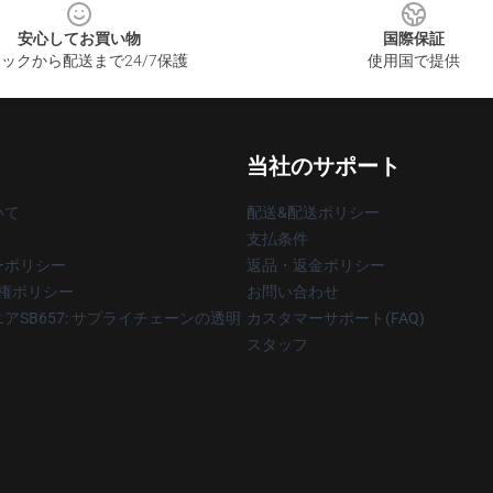
安心してお買い物
国際保証
ックから配送まで24/7保護
使用国で提供
当社のサポート
いて
配送&配送ポリシー
支払条件
ーポリシー
返品・返金ポリシー
著作権ポリシー
お問い合わせ
アSB657: サプライチェーンの透明
カスタマーサポート(FAQ)
スタッフ