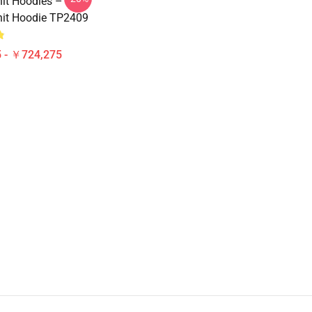
it Hoodies –
it Hoodie TP2409
 - ￥724,275