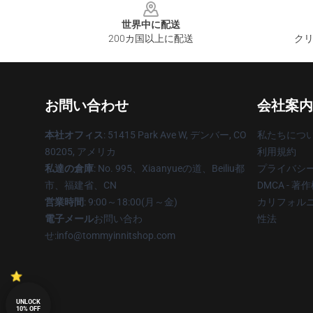
世界中に配送
200カ国以上に配送
クリ
お問い合わせ
会社案内
本社オフィス
: 51415 Park Ave W, デンバー, CO
私たちにつ
80205, アメリカ
利用規約
私達の倉庫
: No. 995、Xiaanyueの道、Beiliu都
プライバシ
市、福建省、CN
DMCA - 
営業時間
: 9:00～18:00(月～金)
カリフォルニ
電子メール
お問い合わ
性法
せ:info@tommyinnitshop.com
UNLOCK
10% OFF