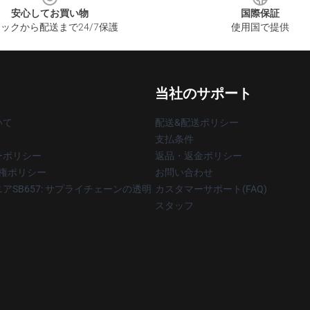
安心してお買い物
国際保証
ックから配送まで24/7保護
使用国で提供
当社のサポート
いて
配送&配送ポリシー
支払条件
ーポリシー
返品・返金ポリシー
著作権ポリシー
お問い合わせ
アSB657: サプライチェーンの透明
カスタマーサポート(FAQ)
スタッフ