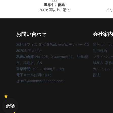
世界中に配送
200カ国以上に配送
クリ
お問い合わせ
会社案内
本社オフィス
: 51415 Park Ave W, デンバー, CO
私たちにつ
80205, アメリカ
利用規約
私達の倉庫
: No. 995、Xiaanyueの道、Beiliu都
プライバシ
市、福建省、CN
DMCA - 
営業時間
: 9:00～18:00(月～金)
カリフォルニ
電子メール
お問い合わ
性法
せ:info@tommyinnitshop.com
UNLOCK
10% OFF