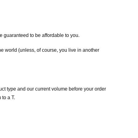
re guaranteed to be affordable to you.
he world (unless, of course, you live in another
ct type and our current volume before your order
 to a T.