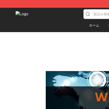
TommyInnit Store - Official TommyInnit Merchandise 
ホーム