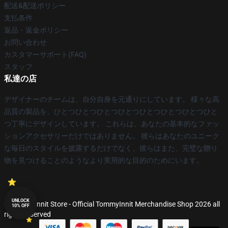
配送&配送ポリシー
支払条件
返品・返金ポリシー
お問い合わせ
カスタマーサポート(FAQ)
スタッフ
私達の店
デザイナーのチームは、自分自身を元通りにしています。 様々な高
品質の製品を、ひとつひとつひとつひとつひとつひとつひとつひと
つ丁寧にデザインしています。 これらは、あなたの基本的なファッ
ションアクセサリーだけではありません。 彼らはあなたのユニーク
な毎日のスタイルを披露するだけでなく、彼らはまた、完璧な贈り
物を見つけることのようなより実用的な目的のためにいます。
UNLOCK
© TommyInnit Store - Official TommyInnit Merchandise Shop 2026 all
10% OFF
rights reserved