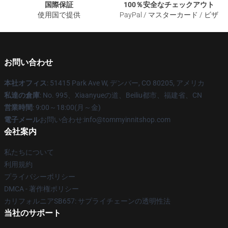
国際保証
100％安全なチェックアウト
使用国で提供
PayPal / マスターカード / ビザ
お問い合わせ
本社オフィス
: 51415 Park Ave W, デンバー, CO 80205, アメリカ
私達の倉庫
: No. 995、Xiaanyueの道、Beiliu都市、福建省、CN
営業時間
: 9:00～18:00(月～金)
電子メール
お問い合わせ:info@tommyinnitshop.com
会社案内
私たちについて
利用規約
プライバシーポリシー
DMCA - 著作権ポリシー
カリフォルニアSB657: サプライチェーンの透明性法
当社のサポート