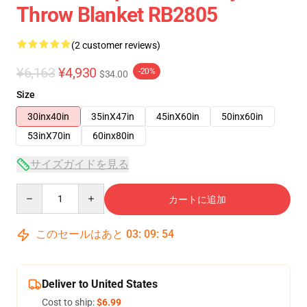
Throw Blanket RB2805
(2 customer reviews)
¥6,163
¥4,930
-20%
$34.00
Size
30inx40in
35inX47in
45inX60in
50inx60in
53inX70in
60inx80in
サイズガイドを見る
Quantity
カートに追加
このセールはあと
03
:
09
:
53
Deliver to United States
Cost to ship:
$6.99