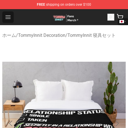
FREE
shipping on orders over $100
TommyInnit Store - Official TommyInnit Merchandise Sh
Open menu
ホーム
/
TommyInnit Decoration
/
TommyInnit 寝具セット