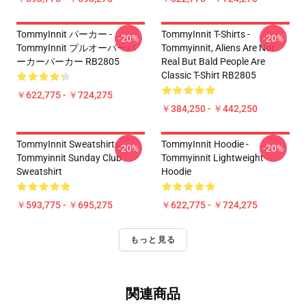
TommyInnit パーカー -
TommyInnit T-Shirts -
-20%
-20%
TommyInnit プルオーバーパ
Tommyinnit, Aliens Are Not
ーカーパーカー RB2805
Real But Bald People Are
Classic T-Shirt RB2805
￥622,775 - ￥724,275
￥384,250 - ￥442,250
TommyInnit Sweatshirts -
TommyInnit Hoodie -
-20%
-20%
Tommyinnit Sunday Club
Tommyinnit Lightweight
Sweatshirt
Hoodie
￥593,775 - ￥695,275
￥622,775 - ￥724,275
もっと見る
関連商品