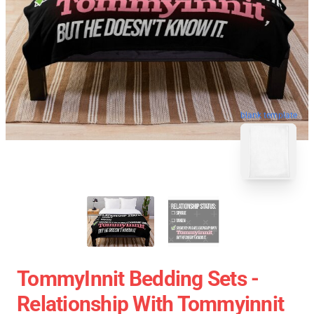
blank template
TommyInnit Bedding Sets -
Relationship With Tommyinnit