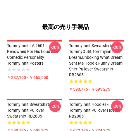
最高の売り手製品
TommyInnit LA 2601 -
TommyInnit Sweatshirts -
-20%
-20%
Renowned For His Loud And
TommyOutit,Tommyinnit
Comedic Personality
Dream,Unboxing What Dream
TommyInnit Posters
Sent Me Hoodie,funny Dream
Shirt Pullover Sweatshirt
RB2805
￥287,100 - ￥665,550
￥593,775 - ￥695,275
TommyInnit Sweatshirts -
TommyInnit Hoodies -
-20%
-20%
TommyInnit Pullover
TommyInnit Pullover Hoodie
Sweatshirt RB2805
RB2805
￥593,775 - ￥695,275
￥622,775 - ￥724,275