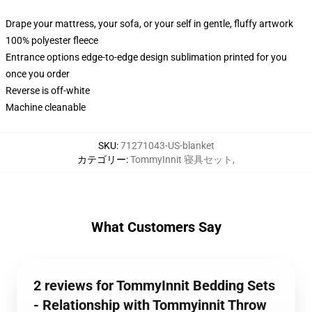
Drape your mattress, your sofa, or your self in gentle, fluffy artwork
100% polyester fleece
Entrance options edge-to-edge design sublimation printed for you
once you order
Reverse is off-white
Machine cleanable
SKU
:
71271043-US-blanket
カテゴリー
:
TommyInnit 寝具セット
,
What Customers Say
2 reviews for TommyInnit Bedding Sets
- Relationship with Tommyinnit Throw