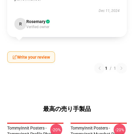
Dec 11, 2024
Rosemary
R
Verified owner
Write your review
1
/
1
最高の売り手製品
TommyInnit Posters -
TommyInnit Posters -
-20%
-20%