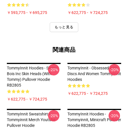
￥593,775 - ￥695,275
￥622,775 - ￥724,275
もっと見る
関連商品
TommyInnit Hoodies - Sleepy
TommyInnit - Obsessed With
-20%
-20%
Bois Inc Skin Heads (with
Discs And Women TommyInnit
Tommy) Pullover Hoodie
Hoodies
RB2805
￥622,775 - ￥724,275
￥622,775 - ￥724,275
TommyInnit Sweatshirts -
TommyInnit Hoodies -
-20%
-20%
Tommyinnit Merch Youtube
Tommyinnit, Minicraft Pullover
Pullover Hoodie
Hoodie RB2805