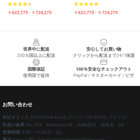
￥622,775 - ￥724,275
￥622,775 - ￥724,275
Footer
世界中に配送
安心してお買い物
200カ国以上に配送
クリックから配送まで24/7保護
国際保証
100％安全なチェックアウト
使用国で提供
PayPal / マスターカード / ビザ
お問い合わせ
本社オフィス
: 51415 Park Ave W, デンバー, CO 80205, アメリカ
私達の倉庫
: No. 995、Xiaanyueの道、Beiliu都市、福建省、CN
営業時間
: 9:00～18:00(月～金)
電子メール
お問い合わせ:info@tommyinnitshop.com