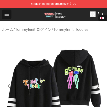
FREE
shipping on orders over $100
TommyInnit Store - Official TommyInnit Merchandise Sh
Open menu
ホーム
/
TommyInnit ログイン
/
TommyInnit Hoodies