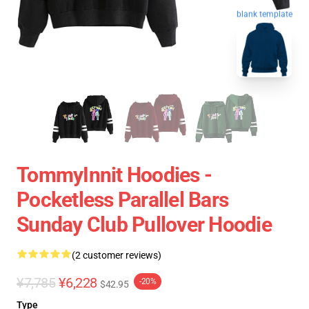
blank template
TommyInnit Hoodies -
Pocketless Parallel Bars
Sunday Club Pullover Hoodie
(2 customer reviews)
¥7,785
¥6,228
-20%
$42.95
Type