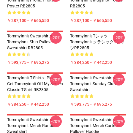
TommyInnit Profile Photo
TommyInnit Mugshot Poster
Poster RB2805
RB2805
￥287,100 - ￥665,550
￥287,100 - ￥665,550
TommyInnit Sweatshirts -
TommyInnit Tシャツ -
-20%
-20%
Tommyinnit Shirt Pullover
TommyInnit クラシックTシャ
Sweatshirt RB2805
ツRB2805
￥593,775 - ￥695,275
￥384,250 - ￥442,250
TommyInnit T-Shirts - Please
TommyInnit Sweatshirts -
-20%
-20%
Get Tommyinnit Off My Screen
Tommyinnit Sunday Club
Classic T-Shirt RB2805
Sweatshirt
￥384,250 - ￥442,250
￥593,775 - ￥695,275
TommyInnit Sweatshirts -
TommyInnit Sweatshirts -
-20%
-20%
Tommyinnit Merch Ranboo
Tommyinnit Merch Cartoon
Sweatshirt
Pullover Hoodie