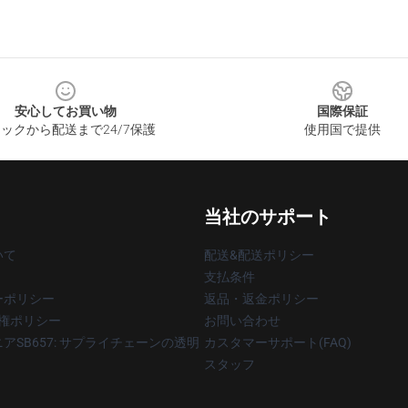
安心してお買い物
国際保証
ックから配送まで24/7保護
使用国で提供
当社のサポート
いて
配送&配送ポリシー
支払条件
ーポリシー
返品・返金ポリシー
著作権ポリシー
お問い合わせ
アSB657: サプライチェーンの透明
カスタマーサポート(FAQ)
スタッフ