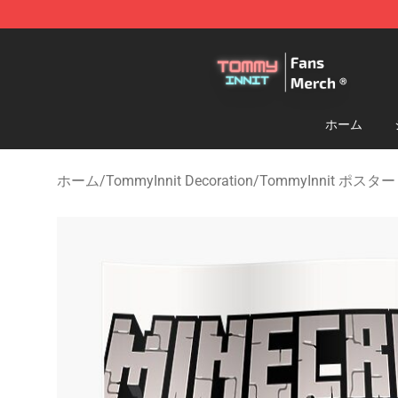
TommyInnit Store - Official TommyInnit Merchandise 
ホーム
ホーム
/
TommyInnit Decoration
/
TommyInnit ポスター