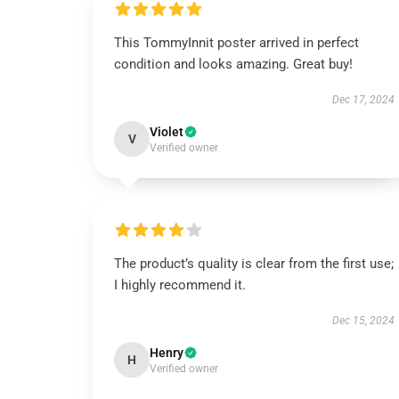
This TommyInnit poster arrived in perfect
condition and looks amazing. Great buy!
Dec 17, 2024
Violet
V
Verified owner
The product’s quality is clear from the first use;
I highly recommend it.
Dec 15, 2024
Henry
H
Verified owner