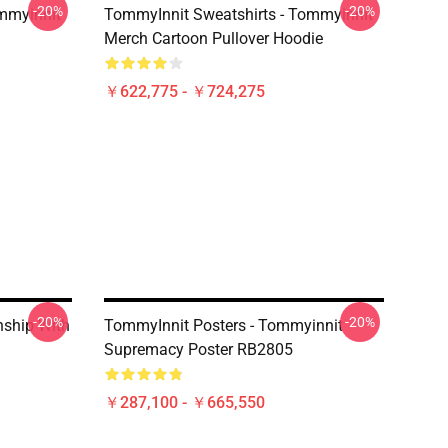
-20%
-20%
mmyinnit
TommyInnit Sweatshirts - Tommyinnit
Merch Cartoon Pullover Hoodie
￥622,775 - ￥724,275
-20%
-20%
nship With
TommyInnit Posters - Tommyinnit
Supremacy Poster RB2805
￥287,100 - ￥665,550