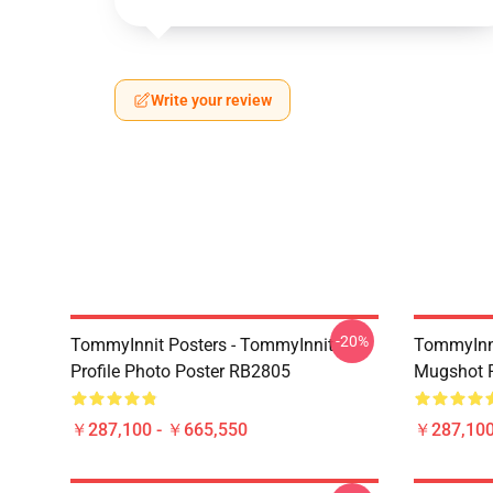
Write your review
-20%
TommyInnit Posters - TommyInnit
TommyInni
Profile Photo Poster RB2805
Mugshot 
￥287,100 - ￥665,550
￥287,100