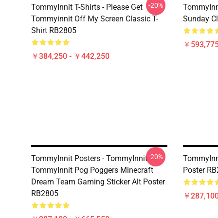
-20%
TommyInnit T-Shirts - Please Get
TommyInni
Tommyinnit Off My Screen Classic T-
Sunday Cl
Shirt RB2805
￥593,775
￥384,250 - ￥442,250
-20%
TommyInnit Posters - TommyInnit
TommyInni
TommyInnit Pog Poggers Minecraft
Poster R
Dream Team Gaming Sticker Alt Poster
RB2805
￥287,100