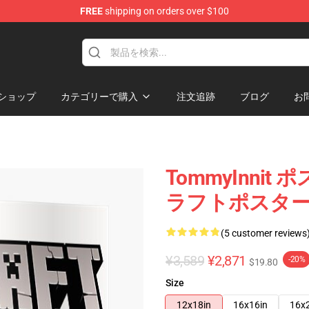
FREE
shipping on orders over $100
Shop
ショップ
カテゴリーで購入
注文追跡
ブログ
お
TommyInnit 
ラフトポスターR
(5 customer reviews
¥3,589
¥2,871
-20%
$19.80
Size
12x18in
16x16in
16x