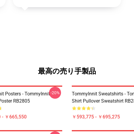
最高の売り手製品
-20%
t Posters - TommyInnit
TommyInnit Sweatshirts - To
Poster RB2805
Shirt Pullover Sweatshirt RB
 - ￥665,550
￥593,775 - ￥695,275