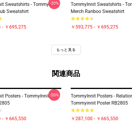
-20%
t Sweatshirts - Tommyinnit
TommyInnit Sweatshirts - To
ub Sweatshirt
Merch Ranboo Sweatshirt
 - ￥695,275
￥593,775 - ￥695,275
もっと見る
関連商品
-20%
t Posters - TommyInnit
TommyInnit Posters - Relatio
B2805
Tommyinnit Poster RB2805
 - ￥665,550
￥287,100 - ￥665,550