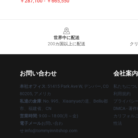
￥287,100 - ￥665,550
Footer
世界中に配送
200カ国以上に配送
クリ
お問い合わせ
会社案内
本社オフィス
: 51415 Park Ave W, デンバー, CO
私たちにつ
80205, アメリカ
利用規約
私達の倉庫
: No. 995、Xiaanyueの道、Beiliu都
プライバシ
市、福建省、CN
DMCA - 
営業時間
: 9:00～18:00(月～金)
カリフォルニ
電子メール
お問い合わ
性法
せ:info@tommyinnitshop.com