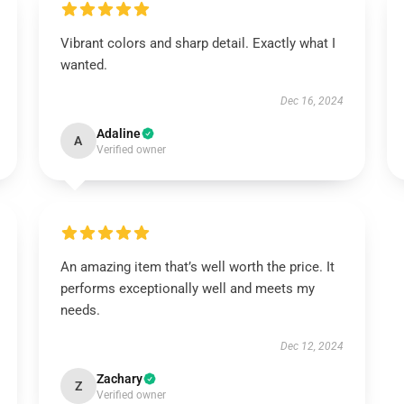
Vibrant colors and sharp detail. Exactly what I
wanted.
Dec 16, 2024
Adaline
A
Verified owner
An amazing item that’s well worth the price. It
performs exceptionally well and meets my
needs.
Dec 12, 2024
Zachary
Z
Verified owner