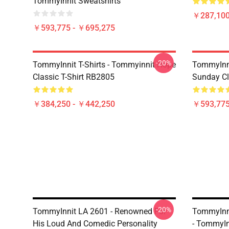
TommyInnit Sweatshirts
￥287,100
￥593,775 - ￥695,275
-20%
TommyInnit T-Shirts - Tommyinnit Hope
TommyInni
Classic T-Shirt RB2805
Sunday Cl
￥384,250 - ￥442,250
￥593,775
-20%
TommyInnit LA 2601 - Renowned For
TommyInnit
His Loud And Comedic Personality
- TommyInn