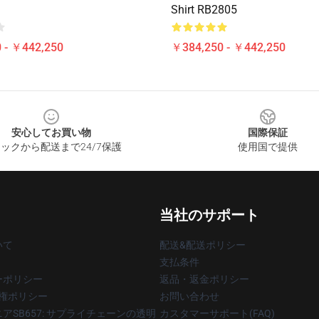
Shirt RB2805
 - ￥442,250
￥384,250 - ￥442,250
安心してお買い物
国際保証
ックから配送まで24/7保護
使用国で提供
当社のサポート
いて
配送&配送ポリシー
支払条件
ーポリシー
返品・返金ポリシー
著作権ポリシー
お問い合わせ
アSB657: サプライチェーンの透明
カスタマーサポート(FAQ)