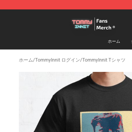
TommyInnit Store - Official TommyInnit Merchandise 
ホーム
ホーム
/
TommyInnit ログイン
/
TommyInnit Tシャツ