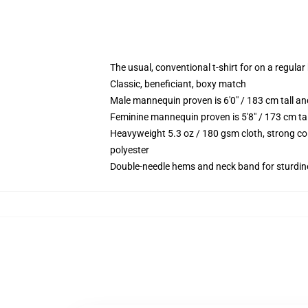
The usual, conventional t-shirt for on a regular
Classic, beneficiant, boxy match
Male mannequin proven is 6'0" / 183 cm tall 
Feminine mannequin proven is 5'8" / 173 cm t
Heavyweight 5.3 oz / 180 gsm cloth, strong co
polyester
Double-needle hems and neck band for sturdin