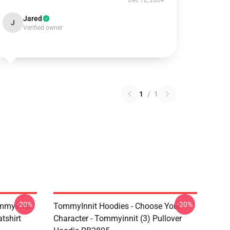
Dec 12, 2024
Jared
J
Verified owner
1
/
1
-20%
-20%
mmyInnit
TommyInnit Hoodies - Choose Your
tshirt
Character - Tommyinnit (3) Pullover