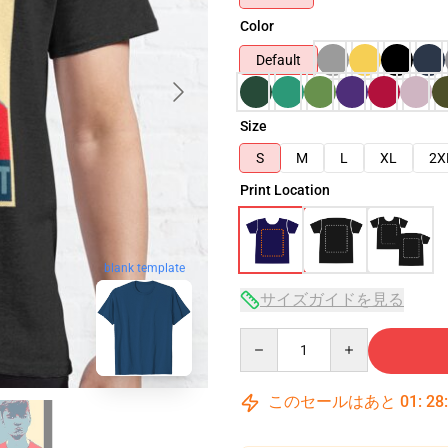
Color
Default
Size
S
M
L
XL
2X
Print Location
blank template
サイズガイドを見る
Quantity
このセールはあと
01
:
28