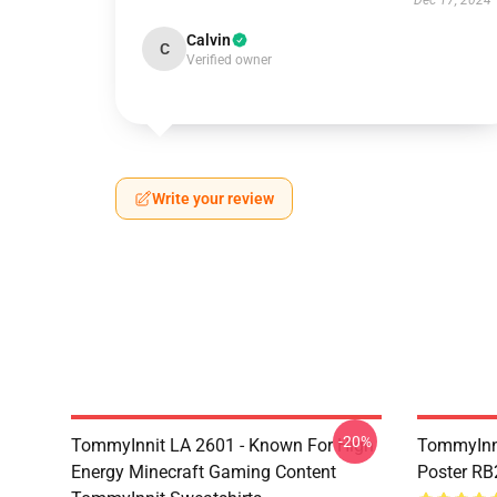
Dec 17, 2024
Calvin
C
Verified owner
Write your review
-20%
TommyInnit LA 2601 - Known For High
TommyInni
Energy Minecraft Gaming Content
Poster R