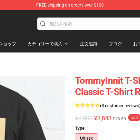
FREE
shipping on orders over $100
Shop
ショップ
カテゴリーで購入
注文追跡
ブログ
お
TommyInnit T-Sh
Classic T-Shirt
(3 customer reviews
¥4,803
¥3,843
-20%
$26.50
Type
Unisex