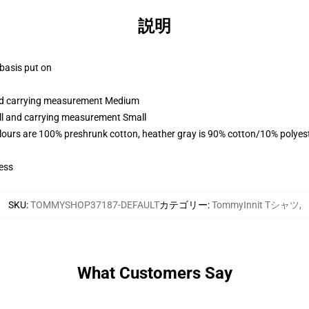
説明
 basis put on
and carrying measurement Medium
all and carrying measurement Small
lours are 100% preshrunk cotton, heather gray is 90% cotton/10% polyes
ess
SKU
:
TOMMYSHOP37187-DEFAULT
カテゴリー
:
TommyInnit Tシャツ
,
What Customers Say