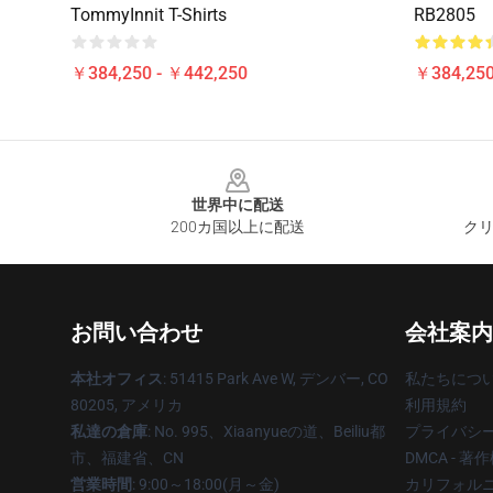
TommyInnit T-Shirts
RB2805
￥384,250 - ￥442,250
￥384,250
Footer
世界中に配送
200カ国以上に配送
クリ
お問い合わせ
会社案内
本社オフィス
: 51415 Park Ave W, デンバー, CO
私たちにつ
80205, アメリカ
利用規約
私達の倉庫
: No. 995、Xiaanyueの道、Beiliu都
プライバシ
市、福建省、CN
DMCA - 
営業時間
: 9:00～18:00(月～金)
カリフォルニ