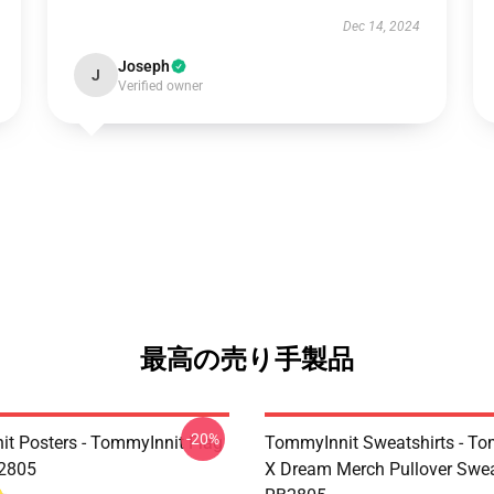
Dec 14, 2024
Joseph
J
Verified owner
最高の売り手製品
-20%
t Posters - TommyInnit Flag
TommyInnit Sweatshirts - To
B2805
X Dream Merch Pullover Swea