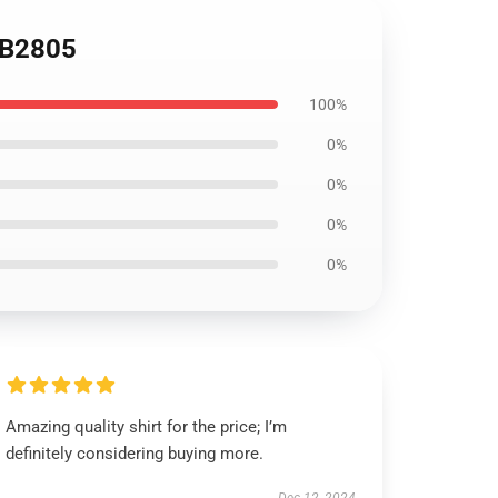
 RB2805
100%
0%
0%
0%
0%
Amazing quality shirt for the price; I’m
definitely considering buying more.