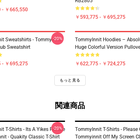
RB2805
 - ￥665,550
￥593,775 - ￥695,275
-20%
t Sweatshirts - Tommyinnit
TommyInnit Hoodies – Absol
ub Sweatshirt
Huge Colorful Version Pullov
 - ￥695,275
￥622,775 - ￥724,275
もっと見る
関連商品
-20%
 T-Shirts - Its A Yikes For Me
TommyInnit T-Shirts - Please 
it - Quakity Classic T-Shirt
Tommyinnit Off My Screen Cl