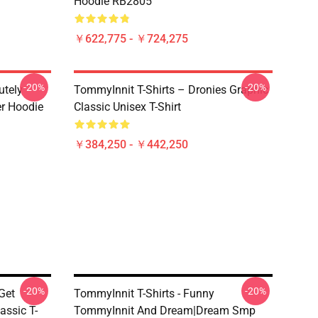
Hoodie RB2805
￥622,775 - ￥724,275
-20%
-20%
utely
TommyInnit T-Shirts – Dronies Graphic
er Hoodie
Classic Unisex T-Shirt
￥384,250 - ￥442,250
-20%
-20%
Get
TommyInnit T-Shirts - Funny
assic T-
TommyInnit And Dream|dream Smp