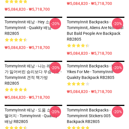
₩5,084,820 - ₩5,718,700
₩5,084,820 - ₩5,718,700
TommyInnit 배낭 - Hey 소녀 -
TommyInnit Backpacks -
-20%
-20%
TommyInnit - Quakity 배낭
Tommyinnit, Aliens Are Not Real
RB2805
But Bald People Are Backpack
RB2805
₩5,084,820 - ₩5,718,700
₩5,084,820 - ₩5,718,700
TommyInnit 배낭 - 나는 레이더
TommyInnit Backpacks - Its A
-20%
-20%
가 잃어버린 승리보다 우승자로 -
Yikes For Me - TommyInnit -
TommyInnit 견적 책가방
Quakity Backpack RB2805
RB2805
₩5,084,820 - ₩5,718,700
₩5,084,820 - ₩5,718,700
TommyInnit 배낭 - 도움 소녀 Im
TommyInnit Backpacks -
-20%
-20%
떨어지 - TommyInnit - Quakity
Tommyinnit Stickers 005
배낭 RB2805
Backpack RB2805