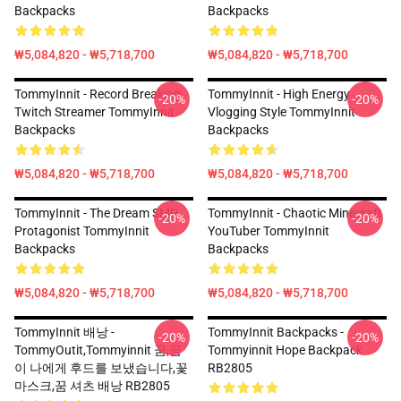
Backpacks
Backpacks
₩5,084,820 - ₩5,718,700
₩5,084,820 - ₩5,718,700
TommyInnit - Record Breaking
TommyInnit - High Energy
-20%
-20%
Twitch Streamer TommyInnit
Vlogging Style TommyInnit
Backpacks
Backpacks
₩5,084,820 - ₩5,718,700
₩5,084,820 - ₩5,718,700
TommyInnit - The Dream SMP
TommyInnit - Chaotic Minecraft
-20%
-20%
Protagonist TommyInnit
YouTuber TommyInnit
Backpacks
Backpacks
₩5,084,820 - ₩5,718,700
₩5,084,820 - ₩5,718,700
TommyInnit 배낭 -
TommyInnit Backpacks -
-20%
-20%
TommyOutit,Tommyinnit 꿈,꿈
Tommyinnit Hope Backpack
이 나에게 후드를 보냈습니다,꽃
RB2805
마스크,꿈 셔츠 배낭 RB2805