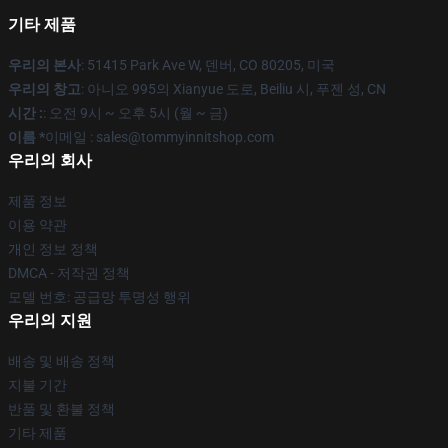
기타 제품
우리의 본사
: 51415 Park Ave W, 덴버, CO 80205, 미국
우리의 창고
: 아니오 995의 Xianyue 도로, Beiliu 시, 푸젠 성, CN
시간 :
: 오전 9시 ~ 오후 5시 (월 ~ 금)
이름 *
이메일 : sales@tommyinnitshop.com
우리의 회사
제품 정보
이용 약관
개인 정보 정책
DMCA - 저작권 정책
모델 번호: 공급망 투명성 행위
우리의 지원
배송 및 배송 정책
지불 기간
반품 및 환불 정책
기타 제품