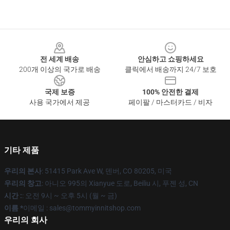
Footer
전 세계 배송
안심하고 쇼핑하세요
200개 이상의 국가로 배송
클릭에서 배송까지 24/7 보호
국제 보증
100% 안전한 결제
사용 국가에서 제공
페이팔 / 마스터카드 / 비자
기타 제품
우리의 본사
: 51415 Park Ave W, 덴버, CO 80205, 미국
우리의 창고
: 아니오 995의 Xianyue 도로, Beiliu 시, 푸젠 성, CN
시간 :
: 오전 9시 ~ 오후 5시 (월 ~ 금)
이름 *
이메일 : sales@tommyinnitshop.com
우리의 회사