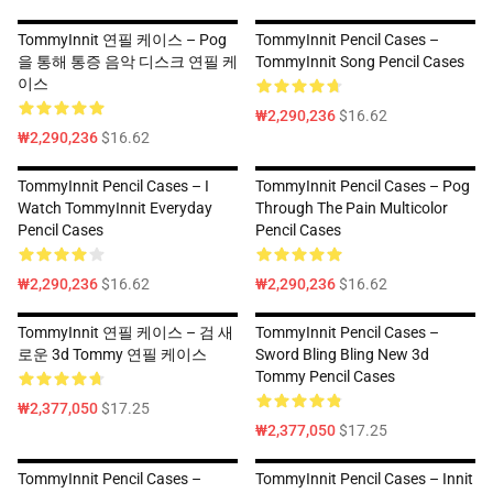
TommyInnit 연필 케이스 – Pog
TommyInnit Pencil Cases –
을 통해 통증 음악 디스크 연필 케
TommyInnit Song Pencil Cases
이스
₩2,290,236
$16.62
₩2,290,236
$16.62
TommyInnit Pencil Cases – I
TommyInnit Pencil Cases – Pog
Watch TommyInnit Everyday
Through The Pain Multicolor
Pencil Cases
Pencil Cases
₩2,290,236
$16.62
₩2,290,236
$16.62
TommyInnit 연필 케이스 – 검 새
TommyInnit Pencil Cases –
로운 3d Tommy 연필 케이스
Sword Bling Bling New 3d
Tommy Pencil Cases
₩2,377,050
$17.25
₩2,377,050
$17.25
TommyInnit Pencil Cases –
TommyInnit Pencil Cases – Innit