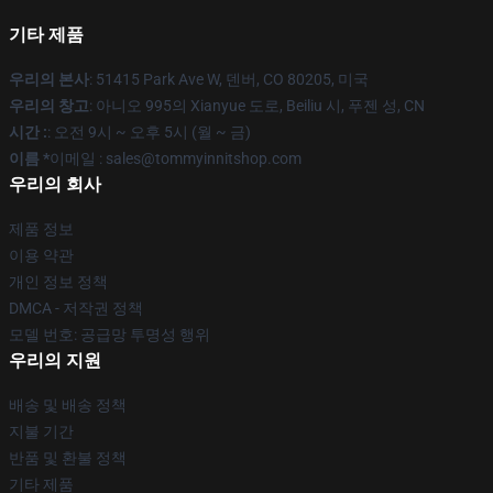
기타 제품
우리의 본사
: 51415 Park Ave W, 덴버, CO 80205, 미국
우리의 창고
: 아니오 995의 Xianyue 도로, Beiliu 시, 푸젠 성, CN
시간 :
: 오전 9시 ~ 오후 5시 (월 ~ 금)
이름 *
이메일 : sales@tommyinnitshop.com
우리의 회사
제품 정보
이용 약관
개인 정보 정책
DMCA - 저작권 정책
모델 번호: 공급망 투명성 행위
우리의 지원
배송 및 배송 정책
지불 기간
반품 및 환불 정책
기타 제품