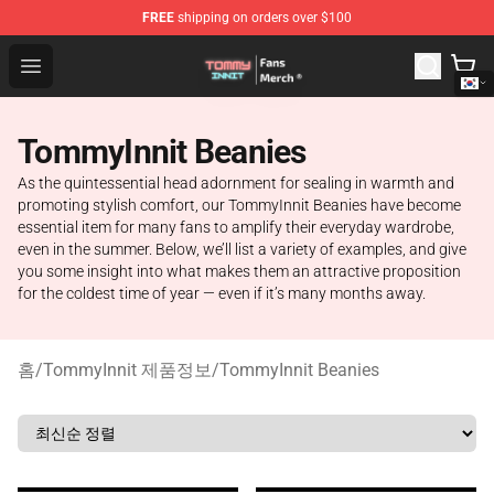
FREE
shipping on orders over $100
TommyInnit Store - Official TommyInnit Merchandise Sh
Open menu
TommyInnit Beanies
As the quintessential head adornment for sealing in warmth and
promoting stylish comfort, our TommyInnit Beanies have become
essential item for many fans to amplify their everyday wardrobe,
even in the summer. Below, we’ll list a variety of examples, and give
you some insight into what makes them an attractive proposition
for the coldest time of year — even if it’s many months away.
홈
/
TommyInnit 제품정보
/
TommyInnit Beanies