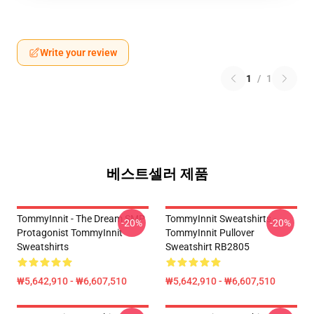
Write your review
1
/
1
베스트셀러 제품
TommyInnit - The Dream SMP
TommyInnit Sweatshirts -
-20%
-20%
Protagonist TommyInnit
TommyInnit Pullover
Sweatshirts
Sweatshirt RB2805
₩5,642,910 - ₩6,607,510
₩5,642,910 - ₩6,607,510