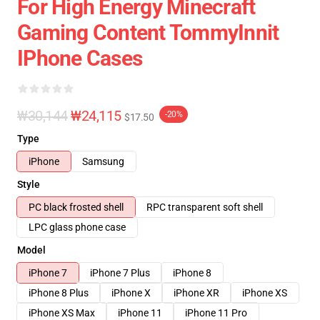
For High Energy Minecraft
Gaming Content TommyInnit
IPhone Cases
₩30,144
₩24,115
-20%
$17.50
Type
iPhone
Samsung
Style
PC black frosted shell
RPC transparent soft shell
LPC glass phone case
Model
iPhone 7
iPhone 7 Plus
iPhone 8
iPhone 8 Plus
iPhone X
iPhone XR
iPhone XS
iPhone XS Max
iPhone 11
iPhone 11 Pro