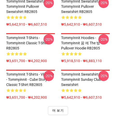
TommyInnit Sweatshirts -
TommyInnit Sweatshirts -
-20%
-20%
TommyInnit Pullover
TommyInnit Pullover
Sweatshirt RB2805
Sweatshirt RB2805
₩5,642,910 - ₩6,607,510
₩5,642,910 - ₩6,607,510
TommyInnit T-Shirts -
TommyInnit Hoodies -
-20%
-20%
Tommyinnit Classic T-Shirt
Tommyinnit 꿈 에 The 방
RB2805
Pullover Hoodie RB2805
₩3,651,700 - ₩4,202,900
₩5,918,510 - ₩6,883,110
TommyInnit T-Shirts - Vloggun
TommyInnit Sweatshirts -
-20%
-20%
- Tommyinnit - Cube Story
Tommyinnit Sunday Club
Classic T-Shirt RB2805
Sweatshirt
₩3,651,700 - ₩4,202,900
₩5,642,910 - ₩6,607,510
더 보기