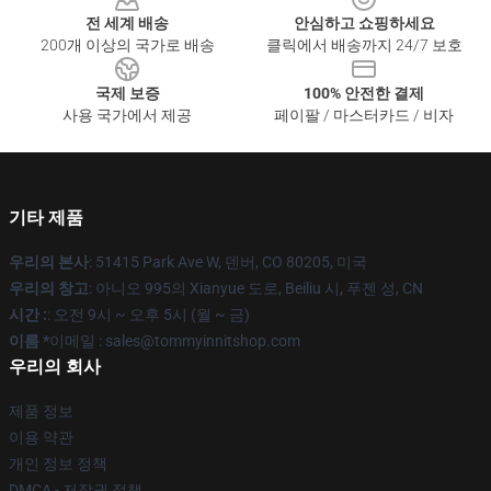
전 세계 배송
안심하고 쇼핑하세요
200개 이상의 국가로 배송
클릭에서 배송까지 24/7 보호
국제 보증
100% 안전한 결제
사용 국가에서 제공
페이팔 / 마스터카드 / 비자
기타 제품
우리의 본사
: 51415 Park Ave W, 덴버, CO 80205, 미국
우리의 창고
: 아니오 995의 Xianyue 도로, Beiliu 시, 푸젠 성, CN
시간 :
: 오전 9시 ~ 오후 5시 (월 ~ 금)
이름 *
이메일 : sales@tommyinnitshop.com
우리의 회사
제품 정보
이용 약관
개인 정보 정책
DMCA - 저작권 정책