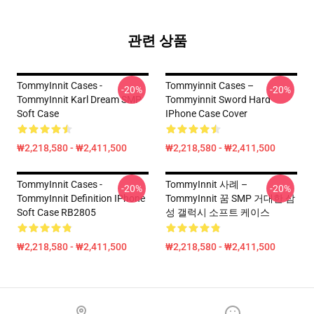
관련 상품
TommyInnit Cases -
Tommyinnit Cases –
-20%
-20%
TommyInnit Karl Dream SMP
Tommyinnit Sword Hard
Soft Case
IPhone Case Cover
₩2,218,580 - ₩2,411,500
₩2,218,580 - ₩2,411,500
TommyInnit Cases -
TommyInnit 사례 –
-20%
-20%
TommyInnit Definition IPhone
TommyInnit 꿈 SMP 거대한 삼
Soft Case RB2805
성 갤럭시 소프트 케이스
₩2,218,580 - ₩2,411,500
₩2,218,580 - ₩2,411,500
Footer