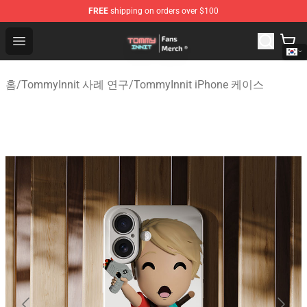
FREE
shipping on orders over $100
TommyInnit Store - Official TommyInnit Merchandise Sh
Open menu
홈
/
TommyInnit 사례 연구
/
TommyInnit iPhone 케이스