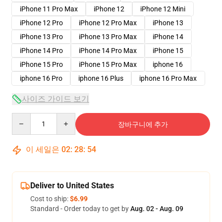
iPhone 11 Pro Max
iPhone 12
iPhone 12 Mini
iPhone 12 Pro
iPhone 12 Pro Max
iPhone 13
iPhone 13 Pro
iPhone 13 Pro Max
iPhone 14
iPhone 14 Pro
iPhone 14 Pro Max
iPhone 15
iPhone 15 Pro
iPhone 15 Pro Max
iphone 16
iphone 16 Pro
iphone 16 Plus
iphone 16 Pro Max
사이즈 가이드 보기
Quantity
장바구니에 추가
이 세일은
02
:
28
:
54
Deliver to United States
Cost to ship:
$6.99
Standard - Order today to get by
Aug. 02 - Aug. 09