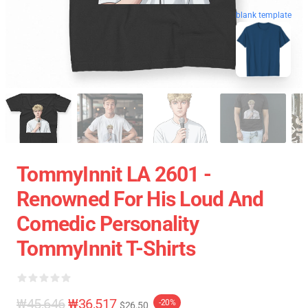
blank template
TommyInnit LA 2601 -
Renowned For His Loud And
Comedic Personality
TommyInnit T-Shirts
₩45,646
₩36,517
-20%
$26.50