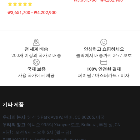
₩3,651,700 - ₩4,202,900
₩3,651,700 - ₩4,202,900
Footer
전 세계 배송
안심하고 쇼핑하세요
200개 이상의 국가로 배송
클릭에서 배송까지 24/7 보호
국제 보증
100% 안전한 결제
사용 국가에서 제공
페이팔 / 마스터카드 / 비자
기타 제품
우리의 본사
: 51415 Park Ave W, 덴버, CO 80205, 미국
우리의 창고
: 아니오 995의 Xianyue 도로, Beiliu 시, 푸젠 성, CN
시간 :
: 오전 9시 ~ 오후 5시 (월 ~ 금)
이름 *
이메일 : sales@tommyinnitshop.com