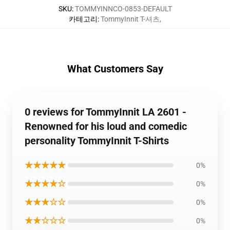
SKU
:
TOMMYINNCO-0853-DEFAULT
카테고리
:
TommyInnit T-셔츠
,
What Customers Say
0 reviews for TommyInnit LA 2601 -
Renowned for his loud and comedic
personality TommyInnit T-Shirts
★★★★★
0%
★★★★☆
0%
★★★☆☆
0%
★★☆☆☆
0%