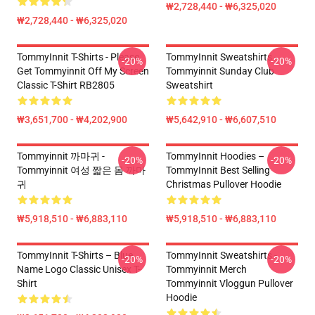
₩2,728,440 - ₩6,325,020
₩2,728,440 - ₩6,325,020
TommyInnit T-Shirts - Please
TommyInnit Sweatshirts -
-20%
-20%
Get Tommyinnit Off My Screen
Tommyinnit Sunday Club
Classic T-Shirt RB2805
Sweatshirt
₩3,651,700 - ₩4,202,900
₩5,642,910 - ₩6,607,510
Tommyinnit 까마귀 -
TommyInnit Hoodies –
-20%
-20%
Tommyinnit 여성 짧은 몸 까마
TommyInnit Best Selling
귀
Christmas Pullover Hoodie
₩5,918,510 - ₩6,883,110
₩5,918,510 - ₩6,883,110
TommyInnit T-Shirts – Blue
TommyInnit Sweatshirts -
-20%
-20%
Name Logo Classic Unisex T-
Tommyinnit Merch
Shirt
Tommyinnit Vloggun Pullover
Hoodie