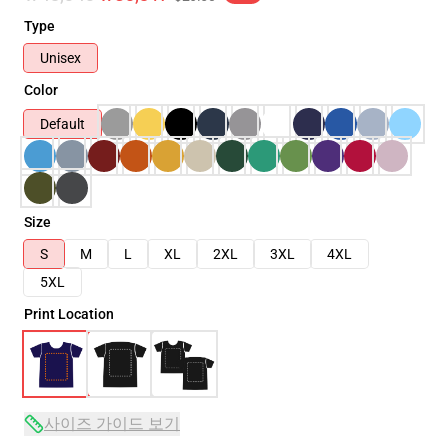
Type
Unisex
Color
Default
Size
S
M
L
XL
2XL
3XL
4XL
5XL
Print Location
사이즈 가이드 보기