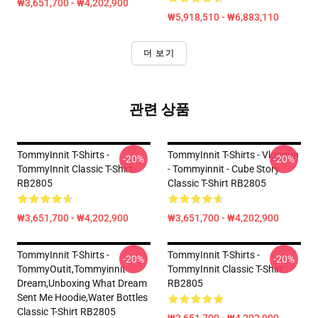
₩3,651,700 - ₩4,202,900
₩5,918,510 - ₩6,883,110
더 보기
관련 상품
TommyInnit T-Shirts -
TommyInnit T-Shirts - Vloggun
-20%
-20%
TommyInnit Classic T-Shirt
- Tommyinnit - Cube Story
RB2805
Classic T-Shirt RB2805
₩3,651,700 - ₩4,202,900
₩3,651,700 - ₩4,202,900
TommyInnit T-Shirts -
TommyInnit T-Shirts -
-20%
-20%
TommyOutit,Tommyinnit
TommyInnit Classic T-Shirt
Dream,Unboxing What Dream
RB2805
Sent Me Hoodie,Water Bottles
Classic T-Shirt RB2805