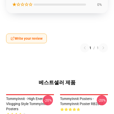
★☆☆☆☆
0%
Write your review
1
/
1
베스트셀러 제품
TommyInnit - High Energy
TommyInnit Posters -
-20%
-20%
Vlogging Style TommyInnit
TommyInnit Poster RB2805
Posters