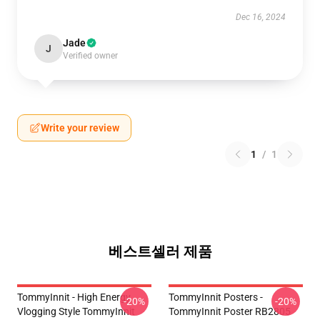
Dec 16, 2024
Jade
J
Verified owner
Write your review
1
/
1
베스트셀러 제품
TommyInnit - High Energy
TommyInnit Posters -
-20%
-20%
Vlogging Style TommyInnit
TommyInnit Poster RB2805