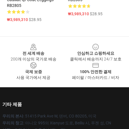
RB2805
₩3,989,310
$28.95
₩3,989,310
$28.95
Footer
전 세계 배송
안심하고 쇼핑하세요
200개 이상의 국가로 배송
클릭에서 배송까지 24/7 보호
국제 보증
100% 안전한 결제
사용 국가에서 제공
페이팔 / 마스터카드 / 비자
기타 제품
우리의 본사
: 51415 Park Ave W, 덴버, CO 80205, 미국
우리의 창고
: 아니오 995의 Xianyue 도로, Beiliu 시, 푸젠 성, CN