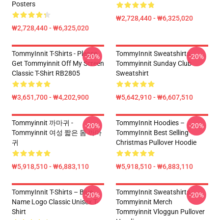
Posters
₩2,728,440 - ₩6,325,020
₩2,728,440 - ₩6,325,020
TommyInnit T-Shirts - Please
TommyInnit Sweatshirts -
-20%
-20%
Get Tommyinnit Off My Screen
Tommyinnit Sunday Club
Classic T-Shirt RB2805
Sweatshirt
₩3,651,700 - ₩4,202,900
₩5,642,910 - ₩6,607,510
Tommyinnit 까마귀 -
TommyInnit Hoodies –
-20%
-20%
Tommyinnit 여성 짧은 몸 까마
TommyInnit Best Selling
귀
Christmas Pullover Hoodie
₩5,918,510 - ₩6,883,110
₩5,918,510 - ₩6,883,110
TommyInnit T-Shirts – Blue
TommyInnit Sweatshirts -
-20%
-20%
Name Logo Classic Unisex T-
Tommyinnit Merch
Shirt
Tommyinnit Vloggun Pullover