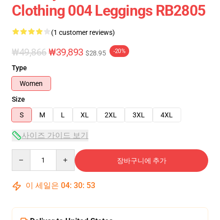
Clothing 004 Leggings RB2805
(1 customer reviews)
₩49,866
₩39,893
-20%
$28.95
Type
Women
Size
S
M
L
XL
2XL
3XL
4XL
사이즈 가이드 보기
Quantity
장바구니에 추가
이 세일은
04
:
30
:
53