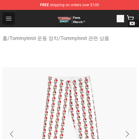
FREE
shipping on orders over $100
TommyInnit Store - Official TommyInnit Merchandise Sh
Open menu
홈
/
TommyInnit 운동 장치
/
TommyInnit 관련 상품