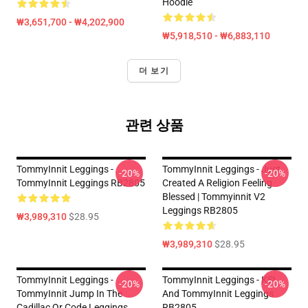
Hoodie
₩3,651,700 - ₩4,202,900
₩5,918,510 - ₩6,883,110
더 보기
관련 상품
TommyInnit Leggings -
TommyInnit Leggings - Just
-20%
-20%
TommyInnit Leggings RB2805
Created A Religion Feeling
Blessed | Tommyinnit V2
Leggings RB2805
₩3,989,310
$28.95
₩3,989,310
$28.95
TommyInnit Leggings -
TommyInnit Leggings - KSI
-20%
-20%
TommyInnit Jump In The
And TommyInnit Leggings
Cadillac Qr Code Leggings
RB2805