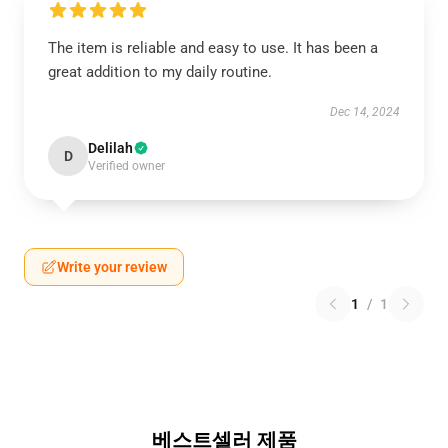
The item is reliable and easy to use. It has been a
great addition to my daily routine.
Dec 14, 2024
Delilah
D
Verified owner
Write your review
1
/
1
베스트셀러 제품