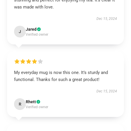
stunning and perfect for enjoying my tea. It’s clear it
was made with love.
Dec 15, 2024
Jared
J
Verified owner
My everyday mug is now this one. It’s sturdy and
functional. Thanks for such a great product!
Dec 15, 2024
Rhett
R
Verified owner