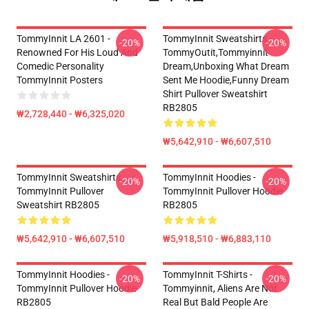
TommyInnit LA 2601 -
TommyInnit Sweatshirts -
-20%
-20%
Renowned For His Loud And
TommyOutit,Tommyinnit
Comedic Personality
Dream,Unboxing What Dream
TommyInnit Posters
Sent Me Hoodie,funny Dream
Shirt Pullover Sweatshirt
RB2805
₩2,728,440 - ₩6,325,020
₩5,642,910 - ₩6,607,510
TommyInnit Sweatshirts -
TommyInnit Hoodies -
-20%
-20%
TommyInnit Pullover
TommyInnit Pullover Hoodie
Sweatshirt RB2805
RB2805
₩5,642,910 - ₩6,607,510
₩5,918,510 - ₩6,883,110
TommyInnit Hoodies -
TommyInnit T-Shirts -
-20%
-20%
TommyInnit Pullover Hoodie
Tommyinnit, Aliens Are Not
RB2805
Real But Bald People Are