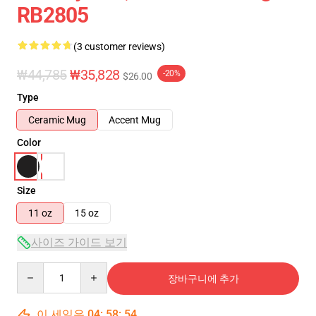
RB2805
(3 customer reviews)
₩44,785
₩35,828
-20%
$26.00
Type
Ceramic Mug
Accent Mug
Color
Size
11 oz
15 oz
사이즈 가이드 보기
Quantity
장바구니에 추가
이 세일은
04
:
58
:
53