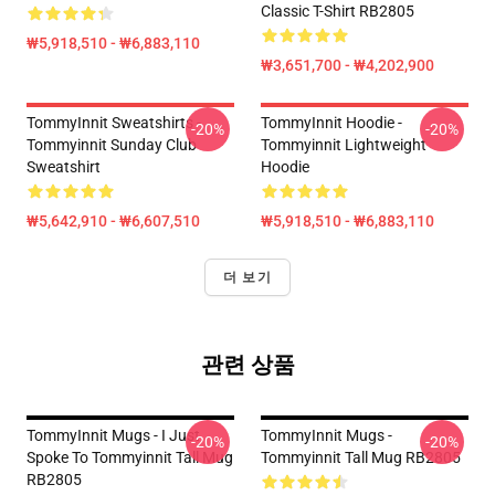
Classic T-Shirt RB2805
₩5,918,510 - ₩6,883,110
₩3,651,700 - ₩4,202,900
TommyInnit Sweatshirts -
TommyInnit Hoodie -
-20%
-20%
Tommyinnit Sunday Club
Tommyinnit Lightweight
Sweatshirt
Hoodie
₩5,642,910 - ₩6,607,510
₩5,918,510 - ₩6,883,110
더 보기
관련 상품
TommyInnit Mugs - I Just
TommyInnit Mugs -
-20%
-20%
Spoke To Tommyinnit Tall Mug
Tommyinnit Tall Mug RB2805
RB2805