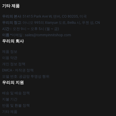
기타 제품
우리의 본사
: 51415 Park Ave W, 덴버, CO 80205, 미국
우리의 창고
: 아니오 995의 Xianyue 도로, Beiliu 시, 푸젠 성, CN
시간 :
: 오전 9시 ~ 오후 5시 (월 ~ 금)
이름 *
이메일 : sales@tommyinnitshop.com
우리의 회사
제품 정보
이용 약관
개인 정보 정책
DMCA - 저작권 정책
모델 번호: 공급망 투명성 행위
우리의 지원
배송 및 배송 정책
지불 기간
반품 및 환불 정책
기타 제품