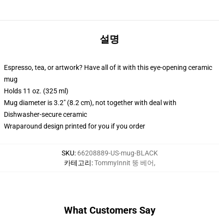
설명
Espresso, tea, or artwork? Have all of it with this eye-opening ceramic
mug
Holds 11 oz. (325 ml)
Mug diameter is 3.2" (8.2 cm), not together with deal with
Dishwasher-secure ceramic
Wraparound design printed for you if you order
SKU
:
66208889-US-mug-BLACK
카테고리
:
TommyInnit 뚱 베어
,
What Customers Say