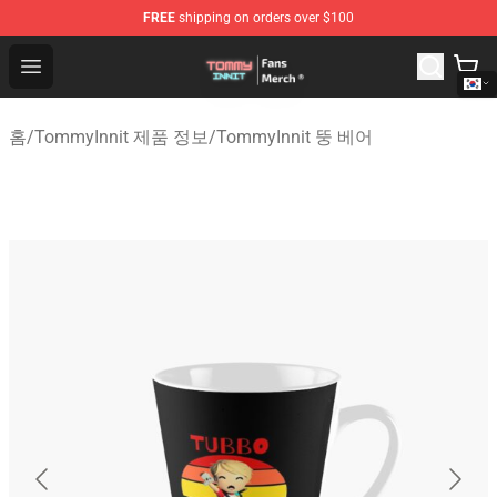
FREE
shipping on orders over $100
TommyInnit Store - Official TommyInnit Merchandise Sh
Open menu
홈
/
TommyInnit 제품 정보
/
TommyInnit 뚱 베어