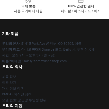
국제 보증
100% 안전한 결제
사용 국가에서 제공
페이팔 / 마스터카드 / 비자
기타 제품
우리의 본사
: 51415 Park Ave W, 덴버, CO 80205, 미국
우리의 창고
: 아니오 995의 Xianyue 도로, Beiliu 시, 푸젠 성, CN
시간 :
: 오전 9시 ~ 오후 5시 (월 ~ 금)
이름 *
이메일 : sales@tommyinnitshop.com
우리의 회사
제품 정보
이용 약관
개인 정보 정책
DMCA - 저작권 정책
모델 번호: 공급망 투명성 행위
우리의 지원