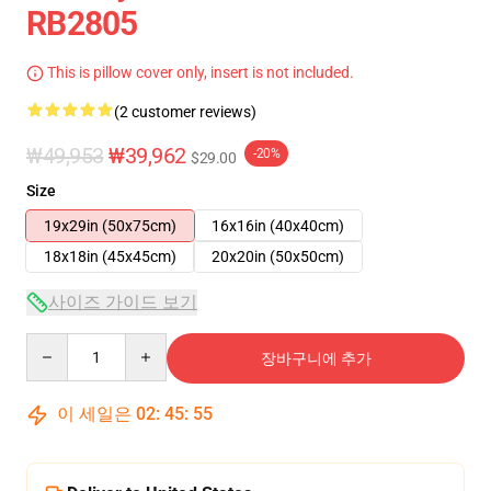
RB2805
This is pillow cover only, insert is not included.
(2 customer reviews)
₩49,953
₩39,962
-20%
$29.00
Size
19x29in (50x75cm)
16x16in (40x40cm)
18x18in (45x45cm)
20x20in (50x50cm)
사이즈 가이드 보기
Quantity
장바구니에 추가
이 세일은
02
:
45
:
54