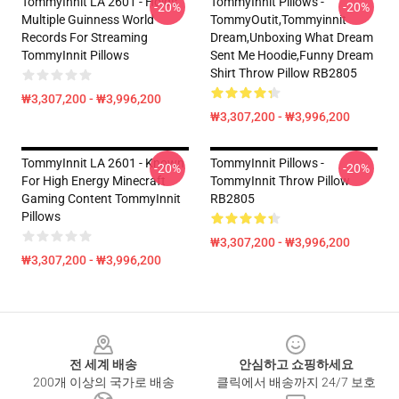
TommyInnit LA 2601 - Holds
TommyInnit Pillows -
-20%
-20%
Multiple Guinness World
TommyOutit,Tommyinnit
Records For Streaming
Dream,Unboxing What Dream
TommyInnit Pillows
Sent Me Hoodie,funny Dream
Shirt Throw Pillow RB2805
₩3,307,200 - ₩3,996,200
₩3,307,200 - ₩3,996,200
TommyInnit LA 2601 - Known
TommyInnit Pillows -
-20%
-20%
For High Energy Minecraft
TommyInnit Throw Pillow
Gaming Content TommyInnit
RB2805
Pillows
₩3,307,200 - ₩3,996,200
₩3,307,200 - ₩3,996,200
Footer
전 세계 배송
안심하고 쇼핑하세요
200개 이상의 국가로 배송
클릭에서 배송까지 24/7 보호