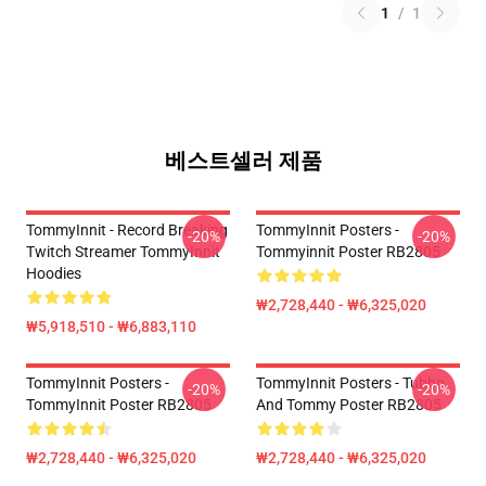
1
/
1
베스트셀러 제품
TommyInnit - Record Breaking
TommyInnit Posters -
-20%
-20%
Twitch Streamer TommyInnit
Tommyinnit Poster RB2805
Hoodies
₩2,728,440 - ₩6,325,020
₩5,918,510 - ₩6,883,110
TommyInnit Posters -
TommyInnit Posters - Tubbo
-20%
-20%
TommyInnit Poster RB2805
And Tommy Poster RB2805
₩2,728,440 - ₩6,325,020
₩2,728,440 - ₩6,325,020