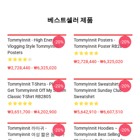
베스트셀러 제품
TommyInnit - High Energy
TommyInnit Posters -
-20%
-20%
Vlogging Style TommyInnit
TommyInnit Poster RB2805
Posters
₩2,728,440 - ₩6,325,020
₩2,728,440 - ₩6,325,020
TommyInnit T-Shirts - Please
TommyInnit Sweatshirts -
-20%
-20%
Get Tommyinnit Off My Screen
Tommyinnit Sunday Club
Classic T-Shirt RB2805
Sweatshirt
₩3,651,700 - ₩4,202,900
₩5,642,910 - ₩6,607,510
Tommyinnit 까마귀 -
TommyInnit Hoodies –
-20%
-20%
Tommyinnit 여성 짧은 몸 까마
TommyInnit Best Selling