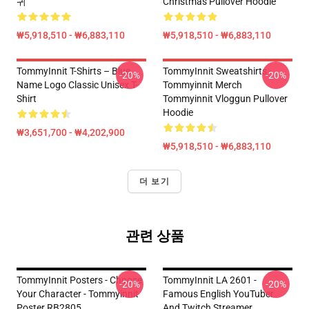
귀
Christmas Pullover Hoodie
₩5,918,510 - ₩6,883,110
₩5,918,510 - ₩6,883,110
TommyInnit T-Shirts – Blue
TommyInnit Sweatshirts -
-20%
-20%
Name Logo Classic Unisex T-
Tommyinnit Merch
Shirt
Tommyinnit Vloggun Pullover
Hoodie
₩3,651,700 - ₩4,202,900
₩5,918,510 - ₩6,883,110
더 보기
관련 상품
TommyInnit Posters - Choose
TommyInnit LA 2601 -
-20%
-20%
Your Character - Tommyinnit
Famous English YouTuber
Poster RB2805
And Twitch Streamer