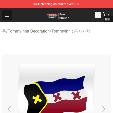
FREE
shipping on orders over $100
TommyInnit Store - Official TommyInnit Merchandise Sh
Open menu
홈
/
TommyInnit Decoration
/
TommyInnit 공지사항