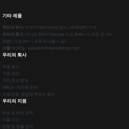
기타 제품
우리의 본사
: 51415 Park Ave W, 덴버, CO 80205, 미국
우리의 창고
: 아니오 995의 Xianyue 도로, Beiliu 시, 푸젠 성, CN
시간 :
: 오전 9시 ~ 오후 5시 (월 ~ 금)
이름 *
이메일 : sales@tommyinnitshop.com
우리의 회사
제품 정보
이용 약관
개인 정보 정책
DMCA - 저작권 정책
모델 번호: 공급망 투명성 행위
우리의 지원
배송 및 배송 정책
지불 기간
반품 및 환불 정책