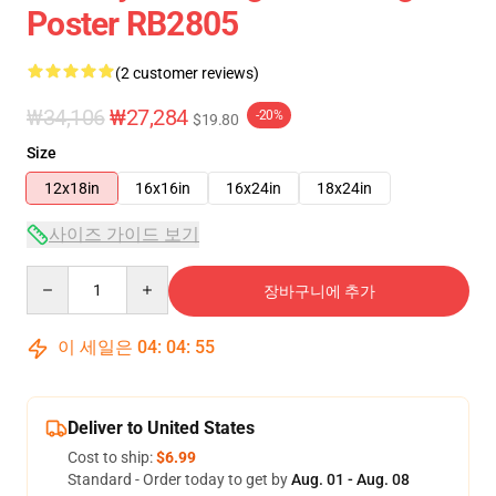
Poster RB2805
(2 customer reviews)
₩34,106
₩27,284
-20%
$19.80
Size
12x18in
16x16in
16x24in
18x24in
사이즈 가이드 보기
Quantity
장바구니에 추가
이 세일은
04
:
04
:
54
Deliver to United States
Cost to ship:
$6.99
Standard - Order today to get by
Aug. 01 - Aug. 08