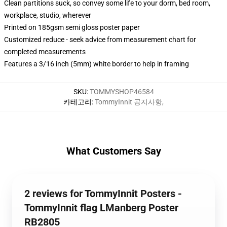
Clean partitions suck, so convey some life to your dorm, bed room,
workplace, studio, wherever
Printed on 185gsm semi gloss poster paper
Customized reduce - seek advice from measurement chart for
completed measurements
Features a 3/16 inch (5mm) white border to help in framing
SKU
:
TOMMYSHOP46584
카테고리
:
TommyInnit 공지사항
,
What Customers Say
2 reviews for TommyInnit Posters -
TommyInnit flag LManberg Poster
RB2805