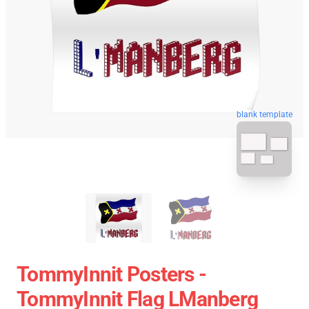
blank template
TommyInnit Posters -
TommyInnit Flag LManberg