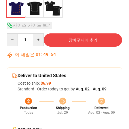
사이즈 가이드 보기
Quantity
장바구니에 추가
이 세일은
01
:
49
:
53
Deliver to United States
Cost to ship:
$6.99
Standard - Order today to get by
Aug. 02 - Aug. 09
Production
Shipping
Delivered
Today
Jul. 29
Aug. 02 - Aug. 09