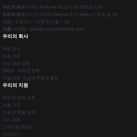
우리의 본사
: 51415 Park Ave W, 덴버, CO 80205, 미국
우리의 창고
: 아니오 995의 Xianyue 도로, Beiliu 시, 푸젠 성, CN
시간 :
: 오전 9시 ~ 오후 5시 (월 ~ 금)
이름 *
이메일 : sales@tommyinnitshop.com
우리의 회사
제품 정보
이용 약관
개인 정보 정책
DMCA - 저작권 정책
모델 번호: 공급망 투명성 행위
우리의 지원
배송 및 배송 정책
지불 기간
반품 및 환불 정책
기타 제품
고객지원 (FAQ)
구매하기