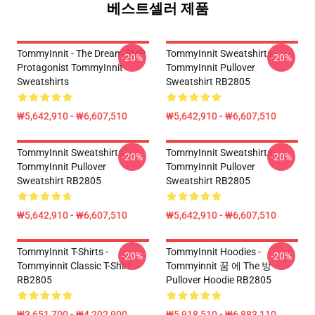
베스트셀러 제품
TommyInnit - The Dream SMP
TommyInnit Sweatshirts -
-20%
-20%
Protagonist TommyInnit
TommyInnit Pullover
Sweatshirts
Sweatshirt RB2805
₩5,642,910 - ₩6,607,510
₩5,642,910 - ₩6,607,510
TommyInnit Sweatshirts -
TommyInnit Sweatshirts -
-20%
-20%
TommyInnit Pullover
TommyInnit Pullover
Sweatshirt RB2805
Sweatshirt RB2805
₩5,642,910 - ₩6,607,510
₩5,642,910 - ₩6,607,510
TommyInnit T-Shirts -
TommyInnit Hoodies -
-20%
-20%
Tommyinnit Classic T-Shirt
Tommyinnit 꿈 에 The 방
RB2805
Pullover Hoodie RB2805
₩3,651,700 - ₩4,202,900
₩5,918,510 - ₩6,883,110