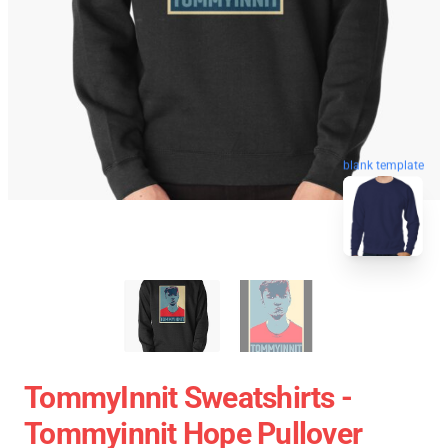
blank template
TommyInnit Sweatshirts -
Tommyinnit Hope Pullover