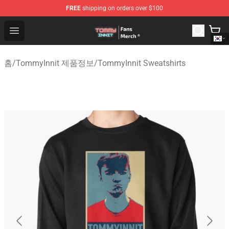
FREE
shipping on orders over $100
TommyInnit Store - Official TommyInnit Merchandise Sh
Open menu
홈
/
TommyInnit 제품정보
/
TommyInnit Sweatshirts