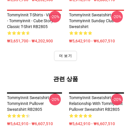
TommyInnit T-Shirts - Vloggun
TommyInnit Sweatshirts -
-20%
-20%
- Tommyinnit - Cube Story
Tommyinnit Sunday Club
Classic T-Shirt RB2805
Sweatshirt
₩3,651,700 - ₩4,202,900
₩5,642,910 - ₩6,607,510
더 보기
관련 상품
TommyInnit Sweatshirts -
TommyInnit Sweatshirts -
-20%
-20%
Tommyinnit Pullover
Relationship With Tommyinnit
Sweatshirt RB2805
Pullover Sweatshirt RB2805
₩5,642,910 - ₩6,607,510
₩5,642,910 - ₩6,607,510