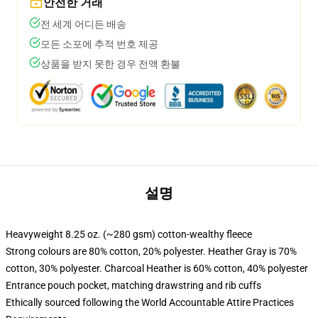
안전한 거래
전 세계 어디든 배송
모든 소포에 추적 번호 제공
상품을 받지 못한 경우 전액 환불
설명
Heavyweight 8.25 oz. (~280 gsm) cotton-wealthy fleece
Strong colours are 80% cotton, 20% polyester. Heather Gray is 70%
cotton, 30% polyester. Charcoal Heather is 60% cotton, 40% polyester
Entrance pouch pocket, matching drawstring and rib cuffs
Ethically sourced following the World Accountable Attire Practices