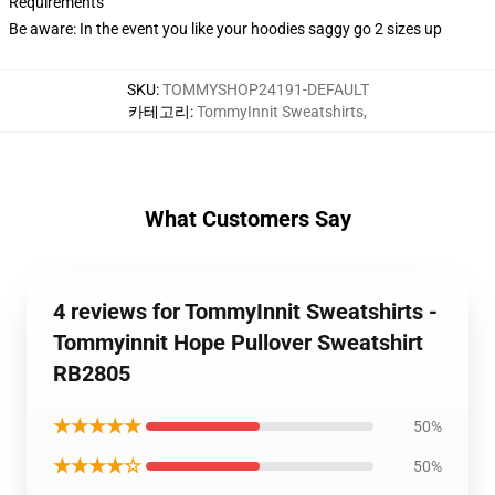
Requirements
Be aware: In the event you like your hoodies saggy go 2 sizes up
SKU
:
TOMMYSHOP24191-DEFAULT
카테고리
:
TommyInnit Sweatshirts
,
What Customers Say
4 reviews for TommyInnit Sweatshirts -
Tommyinnit Hope Pullover Sweatshirt
RB2805
★★★★★
50%
★★★★☆
50%