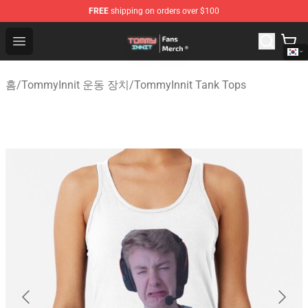
FREE
shipping on orders over $100
TommyInnit Store - Official TommyInnit Merchandise Sh
Open menu
홈
/
TommyInnit 운동 장치
/
TommyInnit Tank Tops