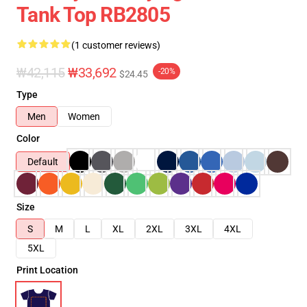
Tank Top RB2805
(1 customer reviews)
₩42,115
₩33,692
-20%
$24.45
Type
Men
Women
Color
Default
Size
S
M
L
XL
2XL
3XL
4XL
5XL
Print Location