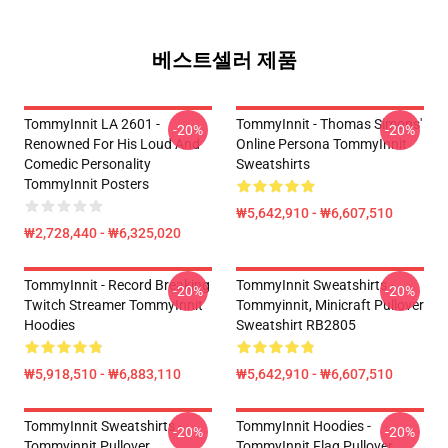
베스트셀러 제품
TommyInnit LA 2601 -
TommyInnit - Thomas Simons'
-20%
-20%
Renowned For His Loud And
Online Persona TommyInnit
Comedic Personality
Sweatshirts
TommyInnit Posters
₩5,642,910 - ₩6,607,510
₩2,728,440 - ₩6,325,020
TommyInnit - Record Breaking
TommyInnit Sweatshirts -
-20%
-20%
Twitch Streamer TommyInnit
Tommyinnit, Minicraft Pullover
Hoodies
Sweatshirt RB2805
₩5,918,510 - ₩6,883,110
₩5,642,910 - ₩6,607,510
TommyInnit Sweatshirts -
TommyInnit Hoodies -
-20%
-20%
Tommyinnit Pullover
TommyInnit Flag Pullover