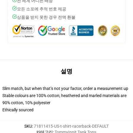
전 세계 어디든 배송
모든 소포에 추적 번호 제공
상품을 받지 못한 경우 전액 환불
설명
Slim match, but when that’s not your factor, order a measurement up
Stable colours are 100% cotton; heathered and marled materials are
90% cotton, 10% polyester
Ethically sourced
SKU
:
71811415-US-t-shirt-racerback-DEFAULT
카테고리
:
TommyInnit Tank Tops
,