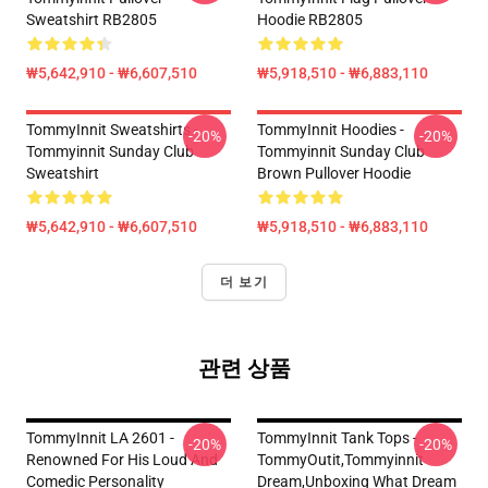
Sweatshirt RB2805
Hoodie RB2805
₩5,642,910 - ₩6,607,510
₩5,918,510 - ₩6,883,110
TommyInnit Sweatshirts -
TommyInnit Hoodies -
-20%
-20%
Tommyinnit Sunday Club
Tommyinnit Sunday Club
Sweatshirt
Brown Pullover Hoodie
₩5,642,910 - ₩6,607,510
₩5,918,510 - ₩6,883,110
더 보기
관련 상품
TommyInnit LA 2601 -
TommyInnit Tank Tops -
-20%
-20%
Renowned For His Loud And
TommyOutit,Tommyinnit
Comedic Personality
Dream,Unboxing What Dream