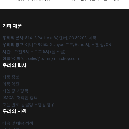
기타 제품
우리의 본사
: 51415 Park Ave W, 덴버, CO 80205, 미국
우리의 창고
: 아니오 995의 Xianyue 도로, Beiliu 시, 푸젠 성, CN
시간 :
: 오전 9시 ~ 오후 5시 (월 ~ 금)
이름 *
이메일 : sales@tommyinnitshop.com
우리의 회사
제품 정보
이용 약관
개인 정보 정책
DMCA - 저작권 정책
모델 번호: 공급망 투명성 행위
우리의 지원
배송 및 배송 정책