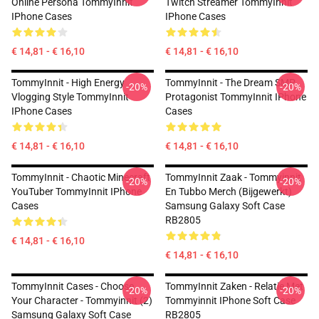
Online Persona TommyInnit
Twitch Streamer TommyInnit
IPhone Cases
IPhone Cases
€ 14,81 - € 16,10
€ 14,81 - € 16,10
TommyInnit - High Energy
TommyInnit - The Dream SMP
-20%
-20%
Vlogging Style TommyInnit
Protagonist TommyInnit IPhone
IPhone Cases
Cases
€ 14,81 - € 16,10
€ 14,81 - € 16,10
TommyInnit - Chaotic Minecraft
TommyInnit Zaak - Tommyinnit
-20%
-20%
YouTuber TommyInnit IPhone
En Tubbo Merch (bijgewerkt)
Cases
Samsung Galaxy Soft Case
RB2805
€ 14,81 - € 16,10
€ 14,81 - € 16,10
TommyInnit Cases - Choose
TommyInnit Zaken - Relatie Met
-20%
-20%
Your Character - Tommyinnit (2)
Tommyinnit IPhone Soft Case
Samsung Galaxy Soft Case
RB2805