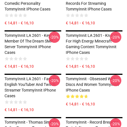
Comedic Personality
Records For Streaming
TommyInnit IPhone Cases
TommyInnit IPhone Cases
€ 14,81 - € 16,10
€ 14,81 - € 16,10
TommyInnit LA 2601 - Key
TommyInnit LA 2601 - Known
-20%
-20%
Member Of The Dream SMP
For High Energy Minecraft
Server TommyInnit IPhone
Gaming Content TommyInnit
Cases
IPhone Cases
€ 14,81 - € 16,10
€ 14,81 - € 16,10
TommyInnit LA 2601 - Famous
TommyInnit - Obsessed With
-20%
-20%
English YouTuber And Twitch
Discs And Women TommyInnit
Streamer TommyInnit IPhone
IPhone Cases
Cases
€ 14,81 - € 16,10
€ 14,81 - € 16,10
TommyInnit - Thomas Simons'
TommyInnit - Record Breaking
-20%
-20%