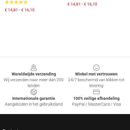
€ 14,81 - € 16,10
€ 14,81 - € 16,10
Footer
Wereldwijde verzending
Winkel met vertrouwen
Wij verzenden naar meer dan 200
24/7 beschermd van klikken tot
landen
levering
Internationale garantie
100% veilige afhandeling
Aangeboden in het gebruiksland
PayPal / MasterCard / Visa