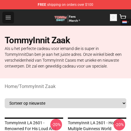
FREE
shipping on orders over $100
TommyInnit Store - Official TommyInnit Merchandise Sh
Open menu
TommyInnit Zaak
Als u het perfecte cadeau voor iemand die is super in
TommyInnitDan ben je aan het juiste adres. Onze winkel biedt een
verscheidenheid van TommyInnit Cases met unieke en nieuwste
ontwerpen. Dit zal een geweldig cadeau voor uw speciale.
Home
/
TommyInnit Zaak
TommyInnit LA 2601 -
TommyInnit LA 2601 - Holds
-20%
-20%
Renowned For His Loud And
Multiple Guinness World