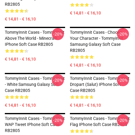
RB2805
€ 14,81 - € 16,10
€ 14,81 - € 16,10
TommyInnit Cases - Tommyinnit
TommyInnit Cases - Choose
-20%
-20%
Above The World - Minecraft
Your Character - Tommyinnit
IPhone Soft Case RB2805
Samsung Galaxy Soft Case
RB2805
€ 14,81 - € 16,10
€ 14,81 - € 16,10
TommyInnit Cases - TommyInnit
TommyInnit Cases - Tommyinnit
-20%
-20%
- White Samsung Galaxy Soft
Dropart (salut) IPhone Soft
Case RB2805
Case RB2805
€ 14,81 - € 16,10
€ 14,81 - € 16,10
TommyInnit Cases - TommyInnit
TommyInnit Cases - TommyInnit
-20%
-20%
WAP Tweet IPhone Soft Case
Flag IPhone Soft Case RB2805
RB2805