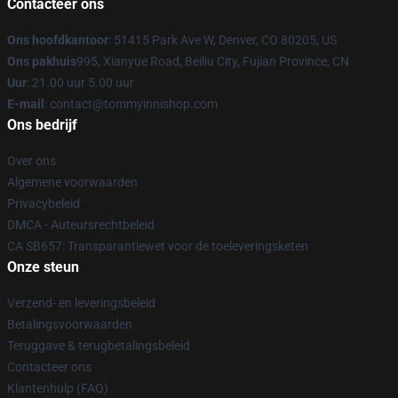
Contacteer ons
Ons hoofdkantoor
: 51415 Park Ave W, Denver, CO 80205, US
Ons pakhuis
995, Xianyue Road, Beiliu City, Fujian Province, CN
Uur
: 21.00 uur 5.00 uur
E-mail
: contact@tommyinnishop.com
Ons bedrijf
Over ons
Algemene voorwaarden
Privacybeleid
DMCA - Auteursrechtbeleid
CA SB657: Transparantiewet voor de toeleveringsketen
Onze steun
Verzend- en leveringsbeleid
Betalingsvoorwaarden
Teruggave & terugbetalingsbeleid
Contacteer ons
Klantenhulp (FAQ)