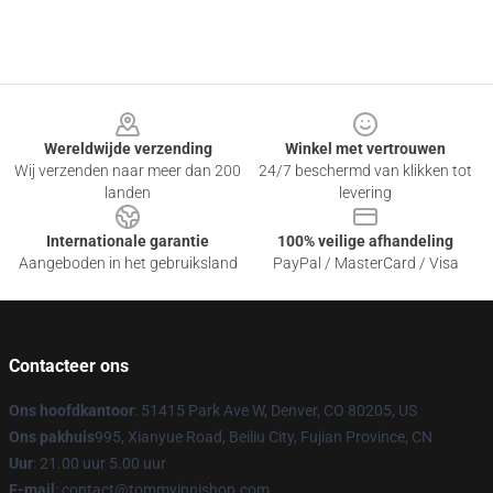
Footer
Wereldwijde verzending
Winkel met vertrouwen
Wij verzenden naar meer dan 200
24/7 beschermd van klikken tot
landen
levering
Internationale garantie
100% veilige afhandeling
Aangeboden in het gebruiksland
PayPal / MasterCard / Visa
Contacteer ons
Ons hoofdkantoor
: 51415 Park Ave W, Denver, CO 80205, US
Ons pakhuis
995, Xianyue Road, Beiliu City, Fujian Province, CN
Uur
: 21.00 uur 5.00 uur
E-mail
: contact@tommyinnishop.com