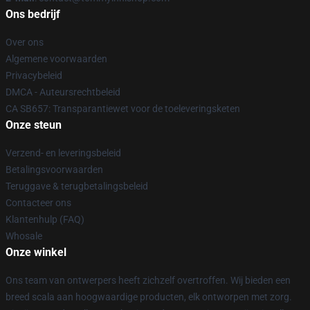
Ons bedrijf
Over ons
Algemene voorwaarden
Privacybeleid
DMCA - Auteursrechtbeleid
CA SB657: Transparantiewet voor de toeleveringsketen
Onze steun
Verzend- en leveringsbeleid
Betalingsvoorwaarden
Teruggave & terugbetalingsbeleid
Contacteer ons
Klantenhulp (FAQ)
Whosale
Onze winkel
Ons team van ontwerpers heeft zichzelf overtroffen. Wij bieden een
breed scala aan hoogwaardige producten, elk ontworpen met zorg.