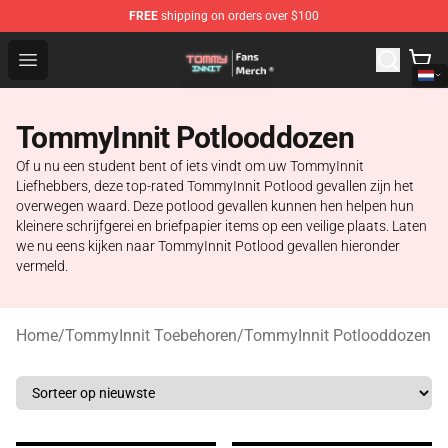
FREE
shipping on orders over $100
TommyInnit Store - Official TommyInnit Merchandise Sh
Open menu
TommyInnit Potlooddozen
Of u nu een student bent of iets vindt om uw TommyInnit
Liefhebbers, deze top-rated TommyInnit Potlood gevallen zijn het
overwegen waard. Deze potlood gevallen kunnen hen helpen hun
kleinere schrijfgerei en briefpapier items op een veilige plaats. Laten
we nu eens kijken naar TommyInnit Potlood gevallen hieronder
vermeld.
Home
/
TommyInnit Toebehoren
/
TommyInnit Potlooddozen