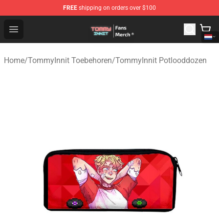
FREE
shipping on orders over $100
TommyInnit Store - Official TommyInnit Merchandise Sh
Open menu
Home
/
TommyInnit Toebehoren
/
TommyInnit Potlooddozen