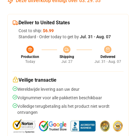
Deze uitverkoop eindigt over
03
:
29
:
55
Deliver to United States
Cost to ship:
$6.99
Standard - Order today to get by
Jul. 31 - Aug. 07
Production
Shipping
Delivered
Today
Jul. 27
Jul. 31 - Aug. 07
Veilige transactie
Wereldwijde levering aan uw deur
Volgnummer voor alle pakketten beschikbaar
Volledige terugbetaling als het product niet wordt
ontvangen