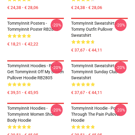
€ 24,38 - € 28,06
€ 24,38 - € 28,06
TommyInnit Posters -
TommyInnit Sweatshirts -
-20%
-20%
Tommyinnit Poster RB2805
Tommy Outfit Pullover
Sweatshirt
€ 18,21 - € 42,22
€ 37,67 - € 44,11
TommyInnit Hoodies - Please
TommyInnit Sweatshirts -
-20%
-20%
Get Tommyinnit Off My Screen
Tommyinnit Sunday Club
Pullover Hoodie RB2805
Sweatshirt
€ 39,51 - € 45,95
€ 37,67 - € 44,11
Tommyinnit Hoodies -
TommyInnit Hoodie - Pog
-20%
-20%
Tommyinnit Women Short
Through The Pain Pullover
Body Hoodie
Hoodie