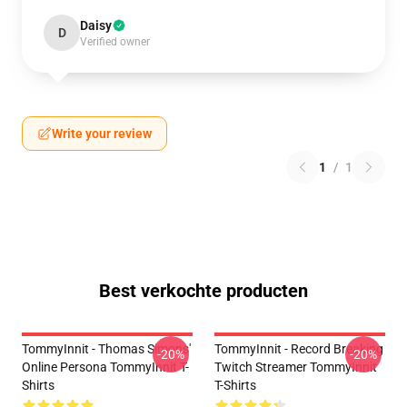
Daisy
D
Verified owner
Write your review
1
/
1
Best verkochte producten
TommyInnit - Thomas Simons'
TommyInnit - Record Breaking
-20%
-20%
Online Persona TommyInnit T-
Twitch Streamer TommyInnit
Shirts
T-Shirts