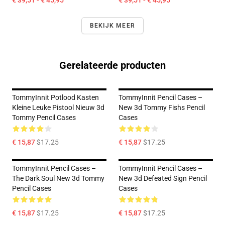
€ 39,51 - € 45,95
€ 39,51 - € 45,95
BEKIJK MEER
Gerelateerde producten
TommyInnit Potlood Kasten
TommyInnit Pencil Cases –
Kleine Leuke Pistool Nieuw 3d
New 3d Tommy Fishs Pencil
Tommy Pencil Cases
Cases
€ 15,87
$17.25
€ 15,87
$17.25
TommyInnit Pencil Cases –
TommyInnit Pencil Cases –
The Dark Soul New 3d Tommy
New 3d Defeated Sign Pencil
Pencil Cases
Cases
€ 15,87
$17.25
€ 15,87
$17.25