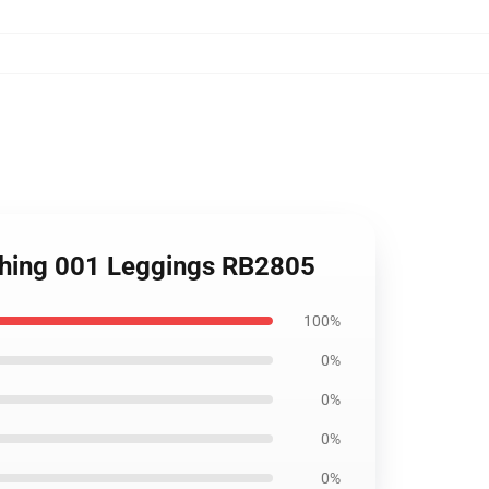
othing 001 Leggings RB2805
100%
0%
0%
0%
0%