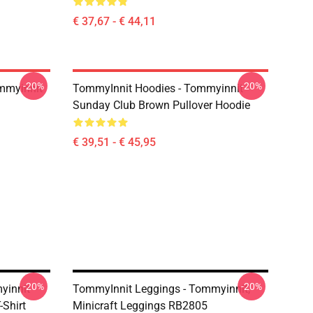
€ 37,67 - € 44,11
-20%
-20%
mmyinnit
TommyInnit Hoodies - Tommyinnit
Sunday Club Brown Pullover Hoodie
€ 39,51 - € 45,95
-20%
-20%
yinnit
TommyInnit Leggings - Tommyinnit,
Shirt
Minicraft Leggings RB2805