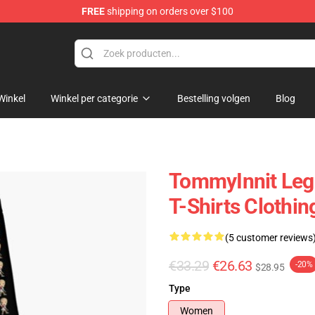
FREE
shipping on orders over $100
Shop
Winkel
Winkel per categorie
Bestelling volgen
Blog
TommyInnit Legg
T-Shirts Clothi
(5 customer reviews
€33.29
€26.63
-20%
$28.95
Type
Women