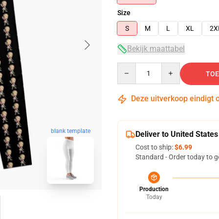
Size
S
M
L
XL
2X
Bekijk maattabel
Quantity
TOE
Deze uitverkoop eindigt 
blank template
Deliver to United States
Cost to ship:
$6.99
Standard - Order today to g
Production
Today