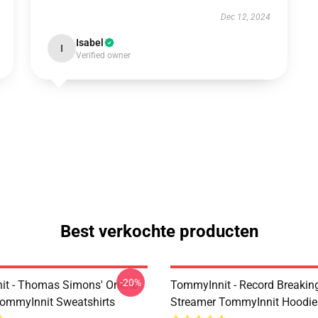
Dec 12, 2024
Isabel
I
Verified owner
Best verkochte producten
-20%
t - Thomas Simons' Online
TommyInnit - Record Breakin
ommyInnit Sweatshirts
Streamer TommyInnit Hoodie