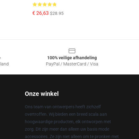
€ 26,63
$28.95
e
100% veilige afhandeling
sland
PayPal / MasterCard / Visa
Onze winkel
Ons team van ontwerpers heeft zichzelf
overtroffen. Wij bieden een breed scala aan
hoogwaardige producten, elk ontworpen met
zorg. Dit zijn meer dan alleen uw basis mode
accessoires. Ze zijn niet alleen om te pronken met