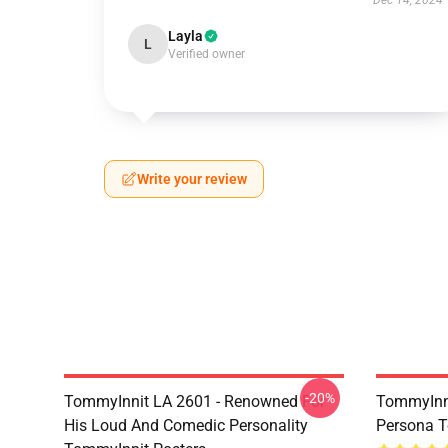
Dec 14, 2024
Layla
L
Verified owner
Write your review
-20%
TommyInnit LA 2601 - Renowned For
TommyInni
His Loud And Comedic Personality
Persona T