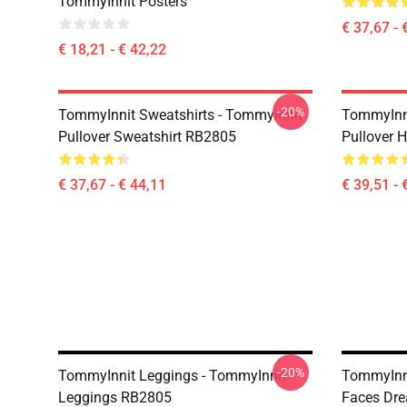
TommyInnit Posters
€ 37,67 - 
€ 18,21 - € 42,22
-20%
TommyInnit Sweatshirts - Tommyinnit
TommyInni
Pullover Sweatshirt RB2805
Pullover 
€ 37,67 - € 44,11
€ 39,51 - 
-20%
TommyInnit Leggings - TommyInnit
TommyInni
Leggings RB2805
Faces Dr