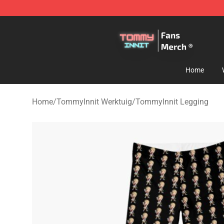
TommyInnit Store - Official TommyInnit Merchandise 
Home
Home
/
TommyInnit Werktuig
/
TommyInnit Legging