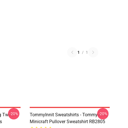
1
/
1
-20%
-20%
g Twitch
TommyInnit Sweatshirts - Tommyinnit,
s
Minicraft Pullover Sweatshirt RB2805