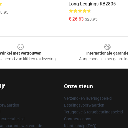
Long Leggings RB2805
8.95
€ 26,63
$28.95
Winkel met vertrouwen
Internationale garanti
chermd van klikken tot levering
Aangeboden in het gebruik
jf
Onze steun
Verzend- en leveringsbeleid
oorwaarden
Betalingsvoorwaarden
d
Teruggave & terugbetalingsbeleid
rsrechtbeleid
Contacteer ons
ransparantiewet voor de
Klantenhulp (FAQ)