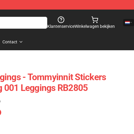
Klantenservice
Winkelwagen bekijken
Contact
ings - Tommyinnit Stickers
ng 001 Leggings RB2805
)