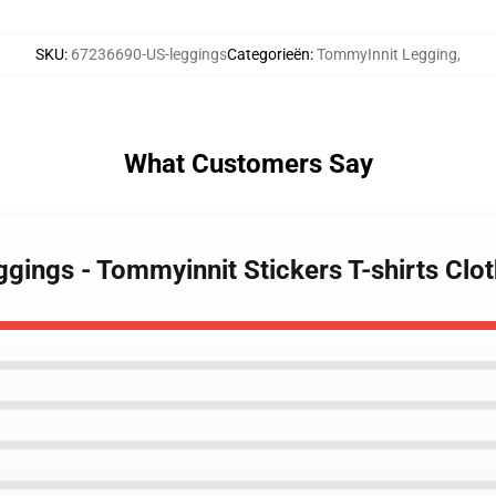
SKU
:
67236690-US-leggings
Categorieën
:
TommyInnit Legging
,
What Customers Say
ggings - Tommyinnit Stickers T-shirts Cl