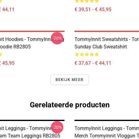
€ 44,11
€ 39,51 - € 45,95
-20%
t Hoodies - TommyInnit Flag
TommyInnit Sweatshirts - To
Hoodie RB2805
Sunday Club Sweatshirt
€ 45,95
€ 37,67 - € 44,11
BEKIJK MEER
Gerelateerde producten
-20%
t Leggings - Tommyinnit
TommyInnit Leggings - Tomm
eam Team Leggings RB2805
Merch Tommyinnit Vloggun T-