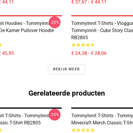
€ 44,11
€ 37,67 - € 44,11
-20%
t Hoodies - Tommyinnit
TommyInnit T-Shirts - Vloggun
De Kamer Pullover Hoodie
Tommyinnit - Cube Story Class
RB2805
€ 45,95
€ 24,38 - € 28,06
BEKIJK MEER
Gerelateerde producten
-20%
t T-Shirts - TommyInnit With
TommyInnit T-Shirts - Tommy
ssic T-Shirt RB2805
Minecraft Merch Classic T-Shi