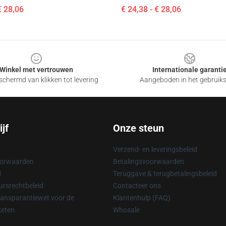
€ 28,06
€ 24,38 - € 28,06
Winkel met vertrouwen
Internationale garanti
chermd van klikken tot levering
Aangeboden in het gebruik
jf
Onze steun
Verzend- en leveringsbeleid
oorwaarden
Betalingsvoorwaarden
d
Teruggave & terugbetalingsbeleid
rsrechtbeleid
Contacteer ons
ransparantiewet voor de
Klantenhulp (FAQ)
keten
Whosale