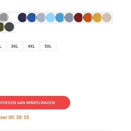
L
3XL
4XL
5XL
VOEGEN AAN WINKELWAGEN
over
00
:
28
:
54