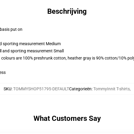
Beschrijving
 basis put on
 and sporting measurement Medium
all and sporting measurement Small
 colours are 100% preshrunk cotton, heather gray is 90% cotton/10% pol
ess
SKU
:
TOMMYSHOP51795-DEFAULT
Categorieën
:
TommyInnit T-shirts
,
What Customers Say