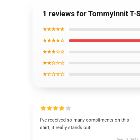
1 reviews for TommyInnit T-S
★★★★★
★★★★☆
★★★☆☆
★★☆☆☆
★☆☆☆☆
I’ve received so many compliments on this
shirt; it really stands out!