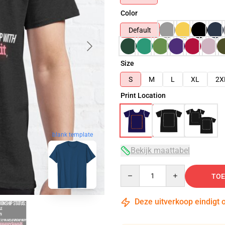
Color
Default
Size
S
M
L
XL
2X
Print Location
blank template
Bekijk maattabel
Quantity
TOE
Deze uitverkoop eindigt 