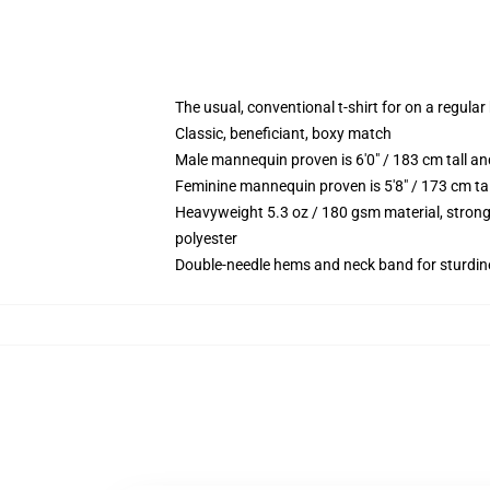
The usual, conventional t-shirt for on a regular
Classic, beneficiant, boxy match
Male mannequin proven is 6'0" / 183 cm tall
Feminine mannequin proven is 5'8" / 173 cm t
Heavyweight 5.3 oz / 180 gsm material, strong
polyester
Double-needle hems and neck band for sturdin