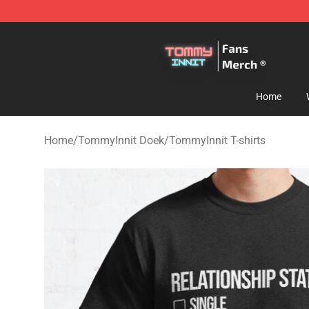
TommyInnit Store - Official TommyInnit Merchandise 
Home
Home
/
TommyInnit Doek
/
TommyInnit T-shirts