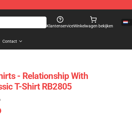
Klantenservice
Winkelwagen bekijken
Contact
rts - Relationship With
sic T-Shirt RB2805
)