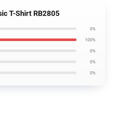
sic T-Shirt RB2805
0%
100%
0%
0%
0%