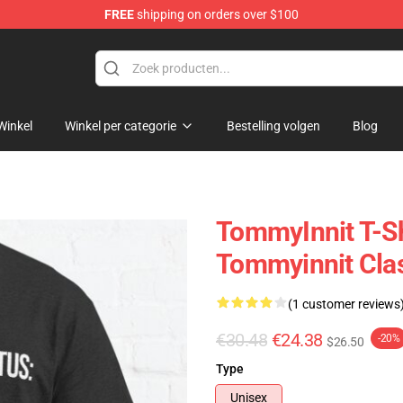
FREE
shipping on orders over $100
Shop
Winkel
Winkel per categorie
Bestelling volgen
Blog
TommyInnit T-Shi
Tommyinnit Clas
(1 customer reviews
€30.48
€24.38
-20%
$26.50
Type
Unisex