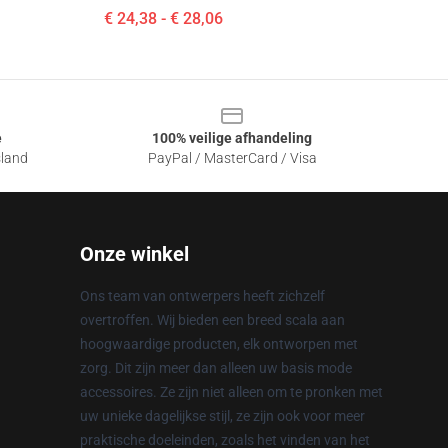
€ 24,38 - € 28,06
e
100% veilige afhandeling
sland
PayPal / MasterCard / Visa
Onze winkel
Ons team van ontwerpers heeft zichzelf
overtroffen. Wij bieden een breed scala aan
hoogwaardige producten, elk ontworpen met
zorg. Dit zijn meer dan alleen uw basis mode
accessoires. Ze zijn niet alleen om te pronken met
uw unieke dagelijkse stijl, ze zijn ook voor meer
praktische doeleinden, zoals het vinden van het