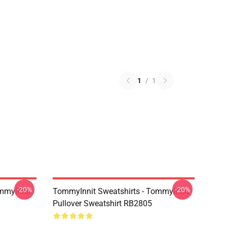
1
/
1
-20%
-20%
mmyInnit
TommyInnit Sweatshirts - TommyInnit
Pullover Sweatshirt RB2805