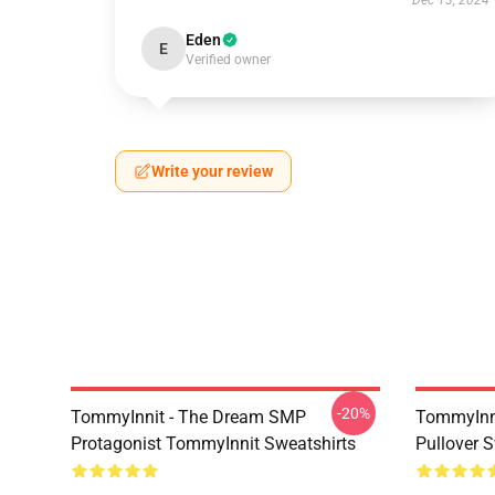
Dec 13, 2024
Eden
E
Verified owner
Write your review
-20%
TommyInnit - The Dream SMP
TommyInni
Protagonist TommyInnit Sweatshirts
Pullover 