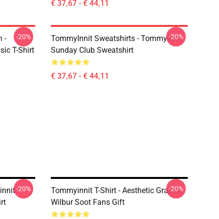
€ 37,67 - € 44,11
-20%
-20%
 -
TommyInnit Sweatshirts - Tommyinnit
ic T-Shirt
Sunday Club Sweatshirt
€ 37,67 - € 44,11
-20%
-20%
innit
Tommyinnit T-Shirt - Aesthetic Graphic
rt
Wilbur Soot Fans Gift