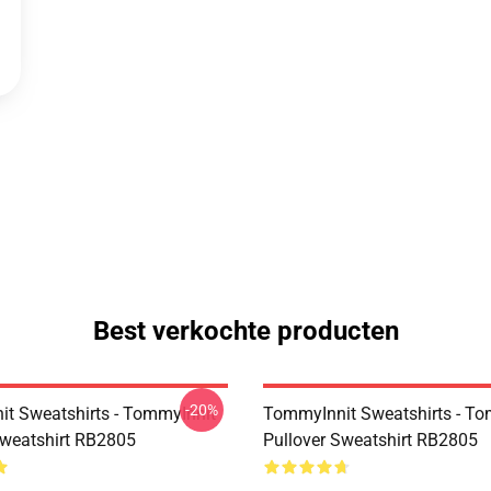
Best verkochte producten
-20%
t Sweatshirts - TommyInnit
TommyInnit Sweatshirts - To
Sweatshirt RB2805
Pullover Sweatshirt RB2805