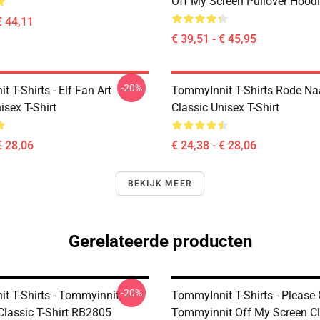
Off My Screen Pullover Hood
€ 44,11
€ 39,51 - € 45,95
-20%
 T-Shirts - Elf Fan Art
TommyInnit T-Shirts Rode N
isex T-Shirt
Classic Unisex T-Shirt
€ 28,06
€ 24,38 - € 28,06
BEKIJK MEER
Gerelateerde producten
-20%
t T-Shirts - Tommyinnit,
TommyInnit T-Shirts - Please 
Classic T-Shirt RB2805
Tommyinnit Off My Screen Cl