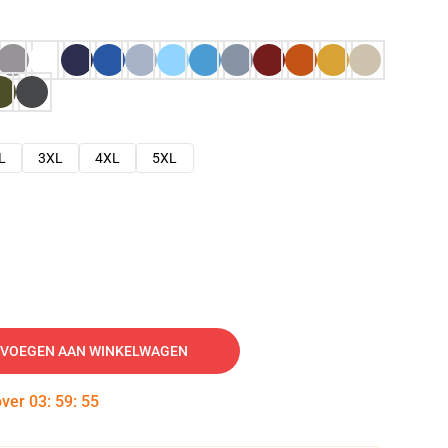
L
3XL
4XL
5XL
VOEGEN AAN WINKELWAGEN
over
03
:
59
:
54