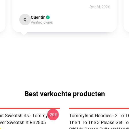
Dec 15, 2024
Quentin
Q
Verified owner
Best verkochte producten
-20%
t Sweatshirts - TommyInnit
TommyInnit Hoodies - 2 To T
over Sweatshirt RB2805
The 1 To The 3 Please Get T