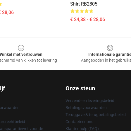
Shirt RB2805
€ 28,06
€ 24,38 - € 28,06
Winkel met vertrouwen
Internationale garanti
chermd van klikken tot levering
Aangeboden in het gebruik
jf
Onze steun
Verzend- en leveringsbeleid
oorwaarden
Betalingsvoorwaarden
d
Teruggave & terugbetalingsbeleid
rsrechtbeleid
Contacteer ons
ransparantiewet voor de
Klantenhulp (FAQ)