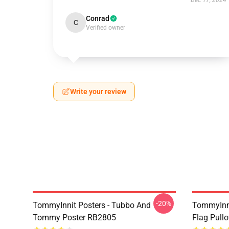
Dec 17, 2024
Conrad
C
Verified owner
Write your review
-20%
TommyInnit Posters - Tubbo And
TommyInni
Tommy Poster RB2805
Flag Pull