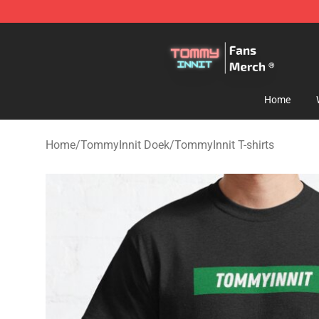
TommyInnit Store - Official TommyInnit Merchandise 
Home
Home
/
TommyInnit Doek
/
TommyInnit T-shirts