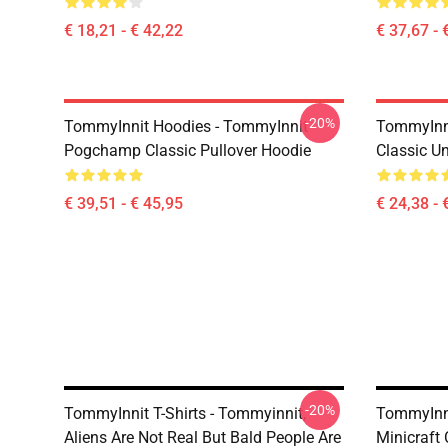
€ 18,21 - € 42,22
€ 37,67 - 
-20%
TommyInnit Hoodies - TommyInnit
TommyInnit
Pogchamp Classic Pullover Hoodie
Classic Un
€ 39,51 - € 45,95
€ 24,38 - 
-20%
TommyInnit T-Shirts - Tommyinnit,
TommyInni
Aliens Are Not Real But Bald People Are
Minicraft 