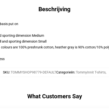
Beschrijving
 basis put on
and sporting dimension Medium
ll and sporting dimension Small
 colours are 100% preshrunk cotton, heather gray is 90% cotton/10% pol
ess
SKU
:
TOMMYSHOP98779-DEFAULT
Categorieën
:
TommyInnit T-shirts
,
What Customers Say