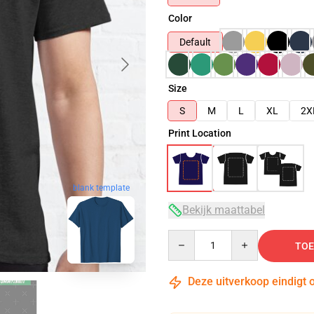
Color
Default
Size
S
M
L
XL
2X
Print Location
blank template
Bekijk maattabel
Quantity
TOE
Deze uitverkoop eindigt 