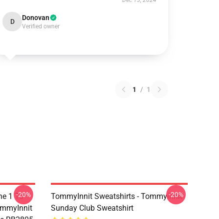
Dec 13, 2024
Donovan
D
Verified owner
1
/
1
-20%
-20%
he 1 To
TommyInnit Sweatshirts - Tommyinnit
ommyInnit
Sunday Club Sweatshirt