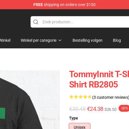
FREE
shipping on orders over $100
Shop
Winkel
Winkel per categorie
Bestelling volgen
Blog
TommyInnit T-Sh
Shirt RB2805
(3 customer reviews
€30.48
€24.38
-20%
$26.50
Type
Unisex