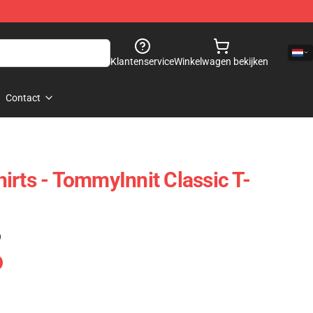
Klantenservice
Winkelwagen bekijken
Contact
irts - TommyInnit Classic T-
)