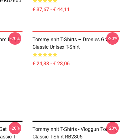
ie RB2805
€ 37,67 - € 44,11
-20%
-20%
aam Logo
TommyInnit T-Shirts – Dronies Graphic
Classic Unisex T-Shirt
€ 24,38 - € 28,06
-20%
-20%
Get
TommyInnit T-Shirts - Vloggun Tommy
assic T-
Classic T-Shirt RB2805