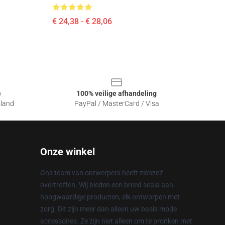
€ 24,38 - € 28,06
e
100% veilige afhandeling
sland
PayPal / MasterCard / Visa
Onze winkel
Ons team van ontwerpers heeft zichzelf
overtroffen. Wij bieden een breed scala aan
hoogwaardige producten, elk ontworpen met
zorg. Dit zijn meer dan alleen uw basis mode
accessoires. Ze zijn niet alleen om te pronken met