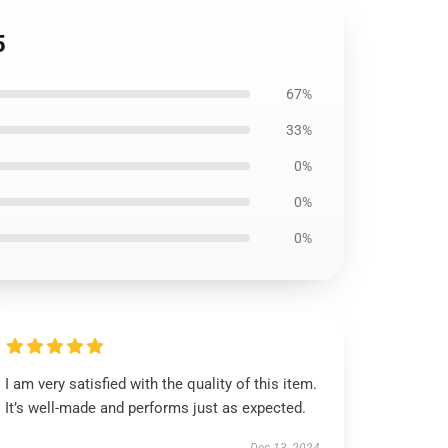
5
67%
33%
0%
0%
0%
I am very satisfied with the quality of this item.
It’s well-made and performs just as expected.