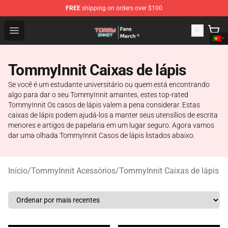
FREE
shipping on orders over $100
TommyInnit Store - Official TommyInnit Merchandise Sh
Open menu
TommyInnit Caixas de lápis
Se você é um estudante universitário ou quem está encontrando
algo para dar o seu TommyInnit amantes, estes top-rated
TommyInnit Os casos de lápis valem a pena considerar. Estas
caixas de lápis podem ajudá-los a manter seus utensílios de escrita
menores e artigos de papelaria em um lugar seguro. Agora vamos
dar uma olhada TommyInnit Casos de lápis listados abaixo.
Início
/
TommyInnit Acessórios
/
TommyInnit Caixas de lápis