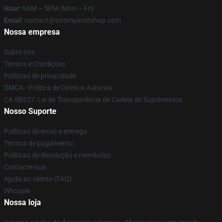
Hour
: 9AM – 5PM (Mon – Fri)
Email
: contact@tommyinnitshop.com
Nossa empresa
Sobre nós
Termos e Condições
Políticas de privacidade
DMCA - Política de Direitos Autorais
CA SB657: Lei de Transparência de Cadeia de Suprimentos
Nosso Suporte
Políticas de envio e entrega
Termos de pagamento
Políticas de devolução e reembolso
Contacte-nos
Ajuda ao cliente (FAQ)
Whosale
Nossa loja