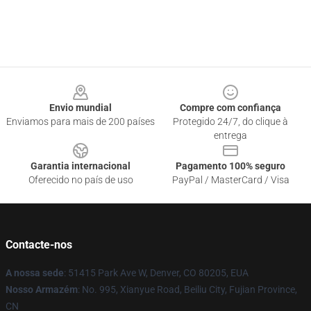
Footer
Envio mundial
Compre com confiança
Enviamos para mais de 200 países
Protegido 24/7, do clique à
entrega
Garantia internacional
Pagamento 100% seguro
Oferecido no país de uso
PayPal / MasterCard / Visa
Contacte-nos
A nossa sede
: 51415 Park Ave W, Denver, CO 80205, EUA
Nosso Armazém
: No. 995, Xianyue Road, Beiliu City, Fujian Province,
CN