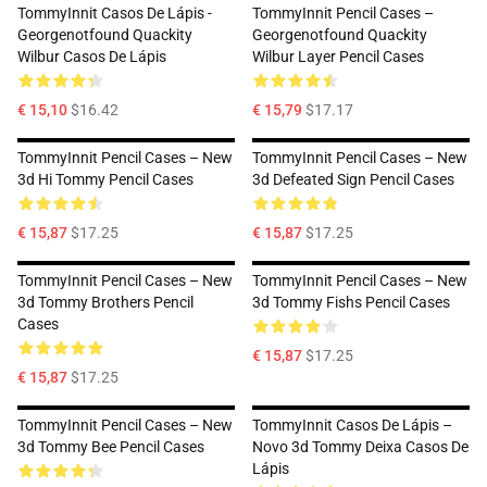
TommyInnit Casos De Lápis -
TommyInnit Pencil Cases –
Georgenotfound Quackity
Georgenotfound Quackity
Wilbur Casos De Lápis
Wilbur Layer Pencil Cases
€ 15,10
$16.42
€ 15,79
$17.17
TommyInnit Pencil Cases – New
TommyInnit Pencil Cases – New
3d Hi Tommy Pencil Cases
3d Defeated Sign Pencil Cases
€ 15,87
$17.25
€ 15,87
$17.25
TommyInnit Pencil Cases – New
TommyInnit Pencil Cases – New
3d Tommy Brothers Pencil
3d Tommy Fishs Pencil Cases
Cases
€ 15,87
$17.25
€ 15,87
$17.25
TommyInnit Pencil Cases – New
TommyInnit Casos De Lápis –
3d Tommy Bee Pencil Cases
Novo 3d Tommy Deixa Casos De
Lápis