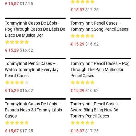
€ 15,87
$17.25
€ 15,87
$17.25
TommyInnit Casos De Lápis –
TommyInnit Pencil Cases –
Pog Through Casos De Lápis De
TommyInnit Song Pencil Cases
Disco De Música Dor
€ 15,29
$16.62
€ 15,29
$16.62
TommyInnit Pencil Cases – I
TommyInnit Pencil Cases – Pog
Watch TommyInnit Everyday
Through The Pain Multicolor
Pencil Cases
Pencil Cases
€ 15,29
$16.62
€ 15,29
$16.62
TommyInnit Casos De Lápis –
TommyInnit Pencil Cases –
Espada Novo 3d Tommy Lápis
Sword Bling Bling New 3d
Casos
Tommy Pencil Cases
€ 15,87
$17.25
€ 15,87
$17.25