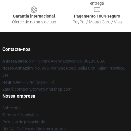
entrega
Garantia internacional
Pagamento 100% seguro
Oferecido no país de uso
PayPal / MasterCard / Visa
Contacte-nos
A nossa sede
: 51415 Park Ave W, Denver, CO 80205, EUA
Nosso Armazém
: No. 995, Xianyue Road, Beiliu City, Fujian Province,
CN
Hour
: 9AM – 5PM (Mon – Fri)
Email
: contact@tommyinnitshop.com
Nossa empresa
Sobre nós
Termos e Condições
Políticas de privacidade
DMCA - Política de Direitos Autorais