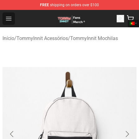
FREE
shipping on orders over $100
TommyInnit Store - Official TommyInnit Merchandise Sh
Open menu
Início
/
TommyInnit Acessórios
/
TommyInnit Mochilas