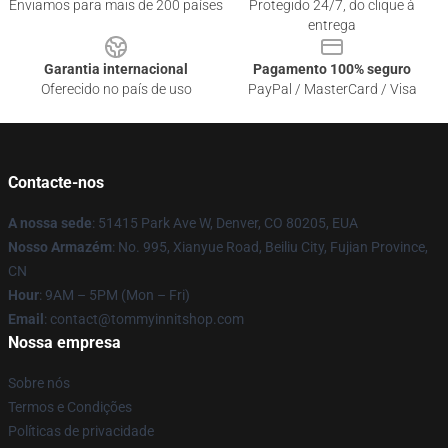
Enviamos para mais de 200 países
Protegido 24/7, do clique à
entrega
Garantia internacional
Pagamento 100% seguro
Oferecido no país de uso
PayPal / MasterCard / Visa
Contacte-nos
A nossa sede
: 51415 Park Ave W, Denver, CO 80205, EUA
Nosso Armazém
: No. 995, Xianyue Road, Beiliu City, Fujian Province,
CN
Hour
: 9AM – 5PM (Mon – Fri)
Email
: contact@tommyinnitshop.com
Nossa empresa
Sobre nós
Termos e Condições
Políticas de privacidade