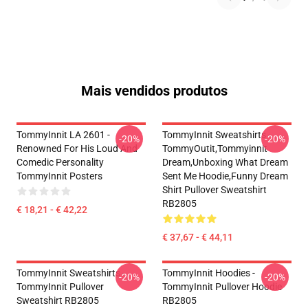
Mais vendidos produtos
TommyInnit LA 2601 -
TommyInnit Sweatshirts -
-20%
-20%
Renowned For His Loud And
TommyOutit,Tommyinnit
Comedic Personality
Dream,Unboxing What Dream
TommyInnit Posters
Sent Me Hoodie,funny Dream
Shirt Pullover Sweatshirt
RB2805
€ 18,21 - € 42,22
€ 37,67 - € 44,11
TommyInnit Sweatshirts -
TommyInnit Hoodies -
-20%
-20%
TommyInnit Pullover
TommyInnit Pullover Hoodie
Sweatshirt RB2805
RB2805