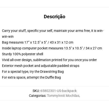
Descrição
Carry your stuff, specific your self, maintain your arms free, it is win-
win-win
Bag measures 17” x 12.5” x 5” / 43 x 31 x 12 cm
Inside laptop computer pocket measures 13.5" x 10.5" / 34 x 27 cm
Sturdy 100% polyester shell
Vivid all-over design, sublimation printed for you once you order
Exterior mesh pocket and adjustable padded straps
For a special type, try the Drawstring Bag
For extra space, attempt the Duffle Bag
SKU
:
65802301-US-backpack
Categorias
:
TommyInnit Mochilas
,