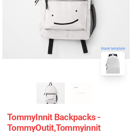
blank template
TommyInnit Backpacks -
TommyOutit,Tommyinnit