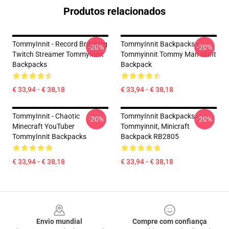
Produtos relacionados
TommyInnit - Record Breaking
TommyInnit Backpacks –
-20%
-20%
Twitch Streamer TommyInnit
Tommyinnit Tommy Man Hunt
Backpacks
Backpack
€ 33,94 - € 38,18
€ 33,94 - € 38,18
TommyInnit - Chaotic
TommyInnit Backpacks -
-20%
-20%
Minecraft YouTuber
Tommyinnit, Minicraft
TommyInnit Backpacks
Backpack RB2805
€ 33,94 - € 38,18
€ 33,94 - € 38,18
Footer
Envio mundial
Compre com confiança