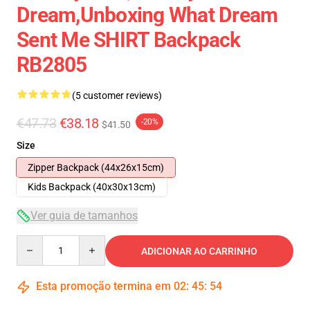
Dream,Unboxing What Dream
Sent Me SHIRT Backpack
RB2805
(5 customer reviews)
€47.73
€38.18
-20%
$41.50
Size
Zipper Backpack (44x26x15cm)
Kids Backpack (40x30x13cm)
Ver guia de tamanhos
Quantity
ADICIONAR AO CARRINHO
Esta promoção termina em
02
:
45
:
54