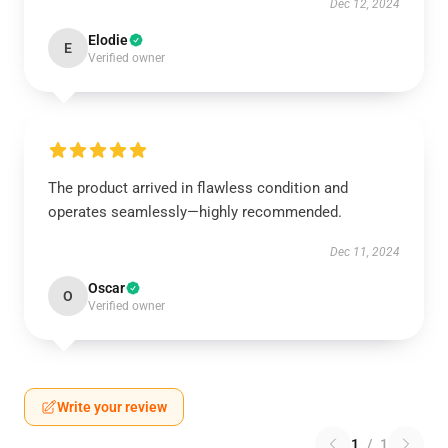
Dec 12, 2024
Elodie
E
Verified owner
The product arrived in flawless condition and
operates seamlessly—highly recommended.
Dec 11, 2024
Oscar
O
Verified owner
Write your review
1
/
1