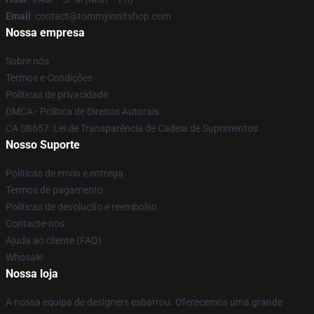
Email
: contact@tommyinnitshop.com
Nossa empresa
Sobre nós
Termos e Condições
Políticas de privacidade
DMCA - Política de Direitos Autorais
CA SB657: Lei de Transparência de Cadeia de Suprimentos
Nosso Suporte
Políticas de envio e entrega
Termos de pagamento
Políticas de devolução e reembolso
Contacte-nos
Ajuda ao cliente (FAQ)
Whosale
Nossa loja
A nossa equipa de designers esbarrou. Oferecemos uma grande