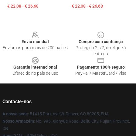
€ 22,08 - € 26,68
€ 22,08 - € 26,68
Footer
Envio mundial
Compre com confiança
Enviamos para mais de 200 países
Protegido 24/7, do clique à
entrega
Garantia internacional
Pagamento 100% seguro
Oferecido no país de uso
PayPal / MasterCard / Visa
Contacte-nos
A nossa sede
: 51415 Park Ave W, Denver, CO 80205, EUA
Nosso Armazém
: No. 995, Xianyue Road, Beiliu City, Fujian Province,
CN
Hour
: 9AM – 5PM (Mon – Fri)