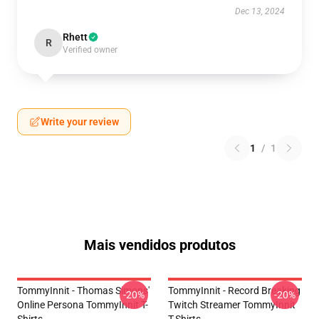
Dec 13, 2024
Rhett
R
Verified owner
Write your review
1
/
1
Mais vendidos produtos
TommyInnit - Thomas Simons'
TommyInnit - Record Breaking
-20%
-20%
Online Persona TommyInnit T-
Twitch Streamer TommyInnit